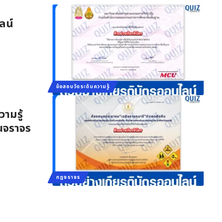
ลน์
ข้อสอบวัดระดับความรู้
ามรู้
าณจราจร
กฎจราจร