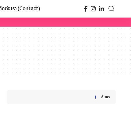
ติดต่อเรา (Contact)
When autocomplete results are available use up and down
ค้นหา