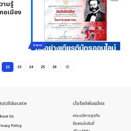
ามรู้
เภอเมือง
กาชาด
22
23
24
25
26
QuizEducate
เว็บไซต์พันธมิตร
คณะบริหารธุรกิจ
bout Us
ข้อสอบใบขับขี่
rivacy Policy