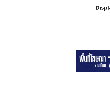
Displ