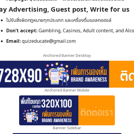
ay Advertising, Guest post, Write for us
ไม่รับสิ่งผิดกฎหมายทุกประเภท และเครื่องดื่มแอลกอฮอล์
Don’t accept:
Gambling, Casinos, Adult content, and Alco
Email:
quizeducate@gmail.com
Anchored Banner Desktop
Anchored Banner Mobile
Banner Sidebar