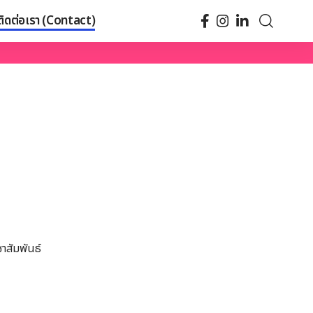
ติดต่อเรา (Contact)
ชาสัมพันธ์