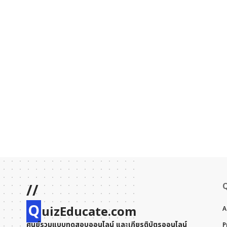
//
Q
uizEducate.com
A
ศูนย์รวมแบบทดสอบออนไลน์ และเกียรติบัตรออนไลน์
P