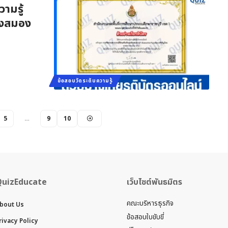
ามรู้
ทางสมอง
ข้อสอบวัดระดับความรู้
5
…
9
10
QuizEducate
เว็บไซต์พันธมิตร
คณะบริหารธุรกิจ
bout Us
ข้อสอบใบขับขี่
rivacy Policy