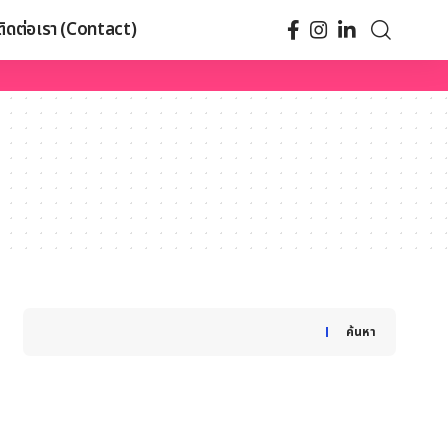
ติดต่อเรา (Contact)
When autocomplete results are available use up and down
ค้นหา