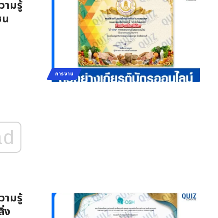
ามรู้
ชน
การงาน
ad
ามรู้
ิ่ง