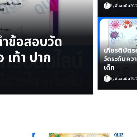
By
พี่แอดมิน
20/
ทำข้อสอบวัด
เกียรติบัต
ือ เท้า ปาก
วัดระดับความ
เด็ก
By
พี่แอดมิน
19/