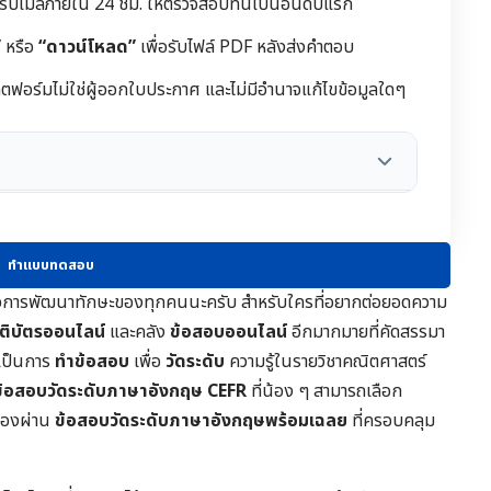
้รับเมล์ภายใน 24 ชม. ให้ตรวจสอบที่นี่เป็นอันดับแรก
”
หรือ
“ดาวน์โหลด”
เพื่อรับไฟล์ PDF หลังส่งคำตอบ
ฟอร์มไม่ใช่ผู้ออกใบประกาศ และไม่มีอำนาจแก้ไขข้อมูลใดๆ
ทำแบบทดสอบ
ชน์ต่อการพัฒนาทักษะของทุกคนนะครับ สำหรับใครที่อยากต่อยอดความ
รติบัตรออนไลน์
และคลัง
ข้อสอบออนไลน์
อีกมากมายที่คัดสรรมา
จะเป็นการ
ทำข้อสอบ
เพื่อ
วัดระดับ
ความรู้ในราย
วิชาคณิตศาสตร์
ข้อสอบวัดระดับภาษาอังกฤษ CEFR
ที่น้อง ๆ สามารถเลือก
เองผ่าน
ข้อสอบวัดระดับภาษาอังกฤษพร้อมเฉลย
ที่ครอบคลุม