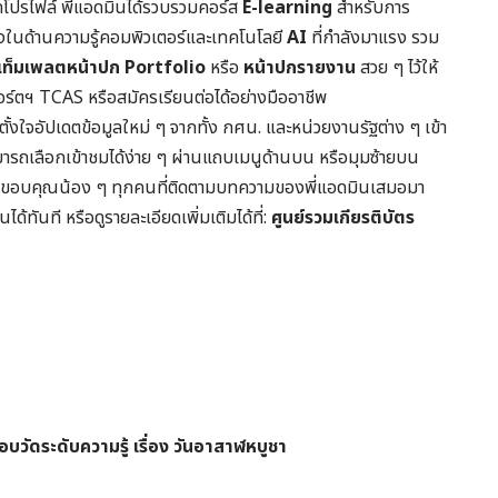
ดโปรไฟล์ พี่แอดมินได้รวบรวมคอร์ส
E-learning
สำหรับการ
้งในด้านความรู้คอมพิวเตอร์และเทคโนโลยี
AI
ที่กำลังมาแรง รวม
เท็มเพลตหน้าปก
Portfolio
หรือ
หน้าปกรายงาน
สวย ๆ ไว้ให้
ร์ตฯ TCAS หรือสมัครเรียนต่อได้อย่างมืออาชีพ
นตั้งใจอัปเดตข้อมูลใหม่ ๆ จากทั้ง กศน. และหน่วยงานรัฐต่าง ๆ เข้า
มารถเลือกเข้าชมได้ง่าย ๆ ผ่านแถบเมนูด้านบน หรือมุมซ้ายบน
นี้ขอขอบคุณน้อง ๆ ทุกคนที่ติดตามบทความของพี่แอดมินเสมอมา
ทันที หรือดูรายละเอียดเพิ่มเติมได้ที่:
ศูนย์รวมเกียรติบัตร
บวัดระดับความรู้ เรื่อง วันอาสาฬหบูชา