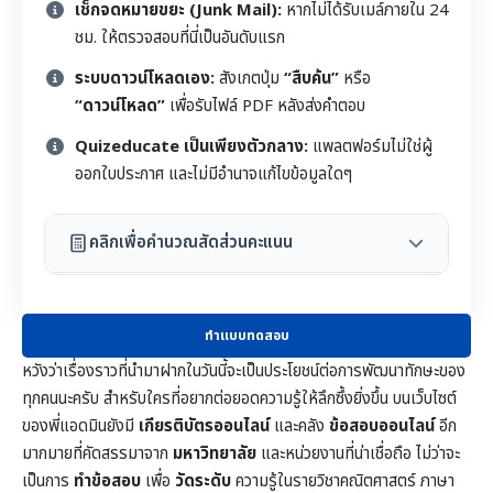
เช็กจดหมายขยะ (Junk Mail):
หากไม่ได้รับเมล์ภายใน 24
ชม. ให้ตรวจสอบที่นี่เป็นอันดับแรก
ระบบดาวน์โหลดเอง:
สังเกตปุ่ม
“สืบค้น”
หรือ
“ดาวน์โหลด”
เพื่อรับไฟล์ PDF หลังส่งคำตอบ
Quizeducate เป็นเพียงตัวกลาง:
แพลตฟอร์มไม่ใช่ผู้
ออกใบประกาศ และไม่มีอำนาจแก้ไขข้อมูลใดๆ
คลิกเพื่อคำนวณสัดส่วนคะแนน
ทำแบบทดสอบ
หวังว่าเรื่องราวที่นำมาฝากในวันนี้จะเป็นประโยชน์ต่อการพัฒนาทักษะของ
ทุกคนนะครับ สำหรับใครที่อยากต่อยอดความรู้ให้ลึกซึ้งยิ่งขึ้น บนเว็บไซต์
ของพี่แอดมินยังมี
เกียรติบัตรออนไลน์
และคลัง
ข้อสอบออนไลน์
อีก
มากมายที่คัดสรรมาจาก
มหาวิทยาลัย
และหน่วยงานที่น่าเชื่อถือ ไม่ว่าจะ
เป็นการ
ทำข้อสอบ
เพื่อ
วัดระดับ
ความรู้ในราย
วิชาคณิตศาสตร์
ภาษา