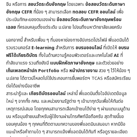
จีน หรือการ
สอบวัดระดับอังกฤษ
โดยเฉพาะ
ข้อสอบวัดระดับภาษา
อังกฤษ CEFR
ที่น้อง ๆ สามารถเลือก
ทดสอบ CEFR ออนไลน์
เพื่อ
ประเมินทักษะของตนเองผ่าน
ข้อสอบวัดระดับภาษาอังกฤษพร้อม
เฉลย
ที่ครอบคลุมตั้งแต่ระดับ ม.ปลาย ไปจนถึงมหาวิทยาลัยเลยครับ
นอกจากนี้ สำหรับเพื่อน ๆ ที่มองหาช่องทางอัปเกรดโปรไฟล์ พี่แอดมินได้
รวบรวมคอร์ส
E-learning
สำหรับการ
อบรมออนไลน์
ที่เปิดให้
อบรม
ฟรีได้เกียรติบัตร
ทั้งในด้านความรู้คอมพิวเตอร์และเทคโนโลยี
AI
ที่
กำลังมาแรง รวมถึงยังมี
แบบฝึกหัดภาษาอังกฤษ
และตัวช่วยอย่าง
เท็มเพลตหน้าปก
Portfolio
หรือ
หน้าปกรายงาน
สวย ๆ ไว้ให้น้อง ๆ
ม.ปลาย ได้ดาวน์โหลดไปใช้ประกอบการยื่นพอร์ตฯ TCAS หรือสมัครเรียน
ต่อได้อย่างมืออาชีพ
สาระน่ารู้และ
เกียรติบัตรออนไลน์
เหล่านี้ พี่แอดมินตั้งใจอัปเดตข้อมูล
ใหม่ ๆ จากทั้ง กศน. และหน่วยงานรัฐต่าง ๆ เข้ามาทุกวันเพื่อให้ทันต่อ
เหตุการณ์เสมอ โดยทุกคนสามารถเลือกเข้าชมได้ง่าย ๆ ผ่านแถบเมนูด้าน
บน หรือมุมซ้ายบนสำหรับผู้ใช้งานผ่านโทรศัพท์มือถือครับ สุดท้ายนี้ขอ
ขอบคุณน้อง ๆ ทุกคนที่ติดตามบทความของพี่แอดมินเสมอมา หากมีข้อ
แนะนำหรือคำถามใด ๆ สามารถแจ้งพี่แอดมินได้ทันที หรือดูรายละเอียด