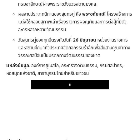
กรมอาลักษณ์ฝ่ายพระราชวังบวรสถานมงคล
ผลงานประเภทนิทานของสุนทรภู่ คือ
พระอภัยมณี
โครงสร้างการ
แต่งใช้กลอนสุภาพเล่าเรื่องราวการผจญภัยและการต่อสู้ที่มีตัว
ละครหลากหลายวัฒนธรรม
วันสุนทรภู่ของทุกปีตรงกับวันที่
26 มิถุนายน
หน่วยงานราชการ
และสถานศึกษาทั่วประเทศจัดกิจกรรมรำลึกเพื่อสืบสานคุณค่าทาง
วรรณศิลป์อันเป็นมรดกทางวัฒนธรรมของชาติ
แหล่งข้อมูล
: องค์การยูเนสโก, กระทรวงวัฒนธรรม, กรมศิลปากร,
หอสมุดแห่งชาติ, สารานุกรมไทยสำหรับเยาวชน
Play