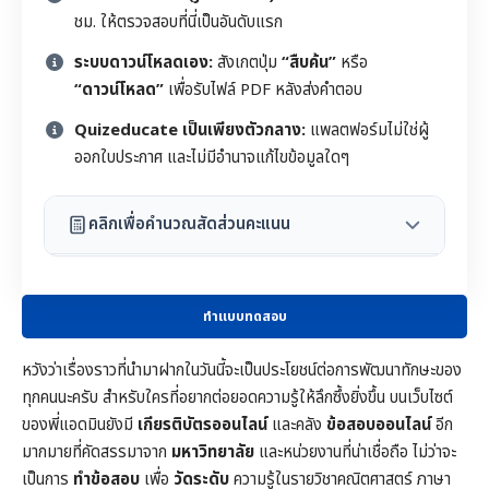
ชม. ให้ตรวจสอบที่นี่เป็นอันดับแรก
ระบบดาวน์โหลดเอง:
สังเกตปุ่ม
“สืบค้น”
หรือ
“ดาวน์โหลด”
เพื่อรับไฟล์ PDF หลังส่งคำตอบ
Quizeducate เป็นเพียงตัวกลาง:
แพลตฟอร์มไม่ใช่ผู้
ออกใบประกาศ และไม่มีอำนาจแก้ไขข้อมูลใดๆ
คลิกเพื่อคำนวณสัดส่วนคะแนน
ทำแบบทดสอบ
หวังว่าเรื่องราวที่นำมาฝากในวันนี้จะเป็นประโยชน์ต่อการพัฒนาทักษะของ
ทุกคนนะครับ สำหรับใครที่อยากต่อยอดความรู้ให้ลึกซึ้งยิ่งขึ้น บนเว็บไซต์
ของพี่แอดมินยังมี
เกียรติบัตรออนไลน์
และคลัง
ข้อสอบออนไลน์
อีก
มากมายที่คัดสรรมาจาก
มหาวิทยาลัย
และหน่วยงานที่น่าเชื่อถือ ไม่ว่าจะ
เป็นการ
ทำข้อสอบ
เพื่อ
วัดระดับ
ความรู้ในราย
วิชาคณิตศาสตร์
ภาษา