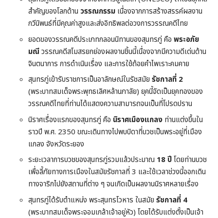
สำคัญของโลกด้าน
วรรณกรรม
เนื่องจากการสร้างสรรค์ผลงาน
กวีนิพนธ์ที่มีคุณค่าสูงและส่งอิทธิพลต่อวงการวรรณคดีไทย
ยอดของวรรณคดีประเภทกลอนนิทานของสุนทรภู่ คือ
พระอภัย
มณี
วรรณคดีสโมสรยกย่องผลงานชิ้นนี้เนื่องจากมีความดีเด่นด้าน
จินตนาการ การดำเนินเรื่อง และการใช้ถ้อยคำไพเราะคมคาย
สุนทรภู่เข้ารับราชการเป็นอาลักษณ์ในรัชสมัย
รัชกาลที่ 2
(พระบาทสมเด็จพระพุทธเลิศหล้านภาลัย) ยุคนี้จัดเป็นยุคทองของ
วรรณคดีไทยที่ท่านได้แสดงความสามารถจนเป็นที่โปรดปราน
นิราศเรื่องแรกของสุนทรภู่ คือ
นิราศเมืองแกลง
ท่านแต่งขึ้นใน
ราวปี พ.ศ. 2350 ขณะเดินทางไปพบบิดาที่บวชเป็นพระอยู่ที่เมือง
แกลง จังหวัดระยอง
ระยะเวลาการบวชของสุนทรภู่รวมแล้วประมาณ
18 ปี
โดยท่านบวช
เพื่อลี้ภัยทางการเมืองในสมัยรัชกาลที่ 3 และใช้เวลาช่วงนี้ออกเดิน
ทางจาริกไปยังสถานที่ต่าง ๆ จนเกิดเป็นผลงานนิราศหลายเรื่อง
สุนทรภู่ได้รับตำแหน่ง พระสุนทรโวหาร ในสมัย
รัชกาลที่ 4
(พระบาทสมเด็จพระจอมเกล้าเจ้าอยู่หัว) โดยได้รับแต่งตั้งเป็นเจ้า