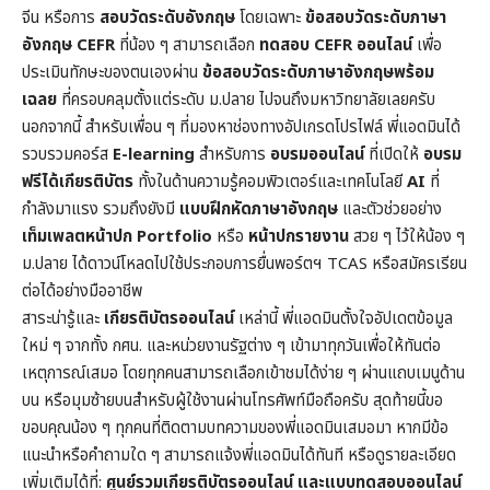
จีน หรือการ
สอบวัดระดับอังกฤษ
โดยเฉพาะ
ข้อสอบวัดระดับภาษา
อังกฤษ CEFR
ที่น้อง ๆ สามารถเลือก
ทดสอบ CEFR ออนไลน์
เพื่อ
ประเมินทักษะของตนเองผ่าน
ข้อสอบวัดระดับภาษาอังกฤษพร้อม
เฉลย
ที่ครอบคลุมตั้งแต่ระดับ ม.ปลาย ไปจนถึงมหาวิทยาลัยเลยครับ
นอกจากนี้ สำหรับเพื่อน ๆ ที่มองหาช่องทางอัปเกรดโปรไฟล์ พี่แอดมินได้
รวบรวมคอร์ส
E-learning
สำหรับการ
อบรมออนไลน์
ที่เปิดให้
อบรม
ฟรีได้เกียรติบัตร
ทั้งในด้านความรู้คอมพิวเตอร์และเทคโนโลยี
AI
ที่
กำลังมาแรง รวมถึงยังมี
แบบฝึกหัดภาษาอังกฤษ
และตัวช่วยอย่าง
เท็มเพลตหน้าปก
Portfolio
หรือ
หน้าปกรายงาน
สวย ๆ ไว้ให้น้อง ๆ
ม.ปลาย ได้ดาวน์โหลดไปใช้ประกอบการยื่นพอร์ตฯ TCAS หรือสมัครเรียน
ต่อได้อย่างมืออาชีพ
สาระน่ารู้และ
เกียรติบัตรออนไลน์
เหล่านี้ พี่แอดมินตั้งใจอัปเดตข้อมูล
ใหม่ ๆ จากทั้ง กศน. และหน่วยงานรัฐต่าง ๆ เข้ามาทุกวันเพื่อให้ทันต่อ
เหตุการณ์เสมอ โดยทุกคนสามารถเลือกเข้าชมได้ง่าย ๆ ผ่านแถบเมนูด้าน
บน หรือมุมซ้ายบนสำหรับผู้ใช้งานผ่านโทรศัพท์มือถือครับ สุดท้ายนี้ขอ
ขอบคุณน้อง ๆ ทุกคนที่ติดตามบทความของพี่แอดมินเสมอมา หากมีข้อ
แนะนำหรือคำถามใด ๆ สามารถแจ้งพี่แอดมินได้ทันที หรือดูรายละเอียด
เพิ่มเติมได้ที่:
ศูนย์รวมเกียรติบัตรออนไลน์ และแบบทดสอบออนไลน์