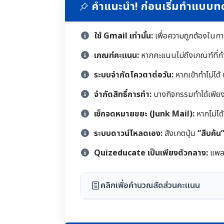
คำแนะนำ! ก่อนเริ่มทำแบบ
ใช้ Gmail เท่านั้น:
เพื่อความถูกต้องในก
เกณฑ์คะแนน:
หากคะแนนไม่ถึงเกณฑ์ที่ก
ระบบจำกัดโควตาต่อวัน:
หากเข้าทำไม่ได้
จำกัดสิทธิ์การทำ:
บางกิจกรรมทำได้เพียงคร
เช็กจดหมายขยะ (Junk Mail):
หากไม่ได
ระบบดาวน์โหลดเอง:
สังเกตปุ่ม
“สืบค้น
Quizeducate เป็นเพียงตัวกลาง:
แพลต
คลิกเพื่อคำนวณสัดส่วนคะแนน