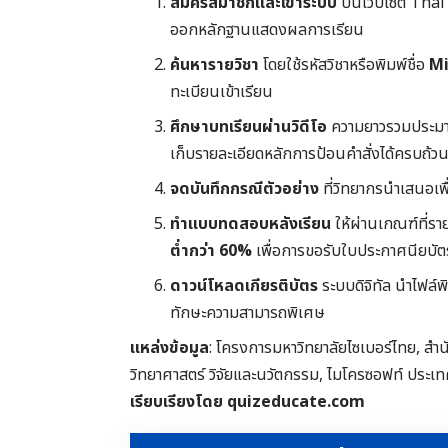
สมัครสมาชิกและเข้าระบบ
บนเว็บไซต์ Thai
ออกหลักฐานแสดงผลการเรียน
ค้นหารายวิชา
โดยใช้รหัสวิชาหรือพิมพ์ชื่อ
Mi
ทะเบียนเข้าเรียน
ศึกษาบทเรียนผ่านวิดีโอ
ความยาวรวมประมาณ 
เก็บรายละเอียดหลักการป้อนคำสั่งได้ครบถ้ว
จดบันทึกกรณีตัวอย่าง
ที่วิทยากรนำเสนอเพ
ทำแบบทดสอบหลังเรียน
ให้ผ่านเกณฑ์ที่รา
ต่ำกว่า 60%
เพื่อการขอรับใบประกาศนียบัต
ดาวน์โหลดเกียรติบัตร
ระบบดิจิทัล นำไฟล์
ทักษะความสามารถพิเศษ
แหล่งข้อมูล
: โครงการมหาวิทยาลัยไซเบอร์ไทย, 
วิทยาศาสตร์ วิจัยและนวัตกรรม, ไมโครซอฟท์ ประ
เรียบเรียงโดย quizeducate.com