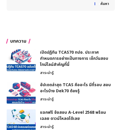
When autocomplete results are available use up and down
ค้นหา
บทความ
เปิดปฏิทิน TCAS70 ทปอ. ประกาศ
กำหนดการอย่างเป็นทางการ เช็กวันสอบ
ไทม์ไลน์สำคัญที่นี่
สาระน่ารู้
อัปเดตล่าสุด TCAS คืออะไร มีกี่รอบ สอบ
อะไรบ้าง Dek70 ต้องรู้
สาระน่ารู้
แจกฟรี ข้อสอบ A-Level 2568 พร้อม
เฉลย ดาวน์โหลดได้เลย
สาระน่ารู้