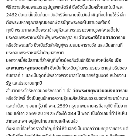
พิธีถวายบังคมพระบรมรูปบูรพกษัตริย์ ซึ่งจัดขึ้นเป็นครั้งแรกในปี พ.ศ.
2462 นับแต่นั้นเป็นต้นมา วันจักรีจึงกลายเป็นวันสำคัญที่คนไทยใช้รำลึก
ถึงพระมหากรุณาธิคุณของกษัตริย์ทุกพระองค์ในราชวงศ์จักรี
ทุกปี พระบาทสมเด็จพระเจ้าอยู่หัวและพระบรมวงศานุวงศ์จะเสด็จไป
ประกอบพระราชพิธีบำเพ็ญพระราชกุศล ณ
วัดพระศรีรัตนศาสดาราม
หรือวัดพระแก้ว ซึ่งเป็นวัดสำคัญคู่พระบรมมหาราชวัง และเป็นสถานที่
ประกอบพระราชพิธีสำคัญของชาติ
นอกจากนี้ยังมีสถานที่สำคัญที่เกี่ยวข้องกับวันจักรีอีกแห่งหนึ่งคือ
เชิง
สะพานพระพุทธยอดฟ้า
ซึ่งเป็นที่ประดิษฐานพระบรมราชานุสาวรีย์ของ
รัชกาลที่ 1 และเป็นจุดที่มีพิธีวางพวงมาลาโดยนายกรัฐมนตรี หน่วยงาน
รัฐ และประชาชนทุกปี
ส่วนวัดประจำรัชกาลของรัชกาลที่ 1 คือ
วัดพระเชตุพนวิมลมังคลาราม
หรือวัดโพธิ์ ซึ่งเป็นศูนย์กลางความรู้และศิลปวัฒนธรรมของไทยมาช้านาน
และถ้าน้อง ๆ อยากรู้ว่าปี พ.ศ. 2569 กรุงเทพมหานครมีอายุกี่ปี ก็ไม่ยาก
เลย แค่เอา 2569 ลบ 2325 ก็จะได้
244 ปี
พอดี เป็นตัวเลขที่ทำให้เห็น
ว่ากรุงเทพฯ อยู่คู่คนไทยมานานแค่ไหนแล้ว
ทั้งหมดนี้คือเรื่องราวสำคัญที่ทำให้วันจักรีเป็นมากกว่าวันหยุดราชการ แต่