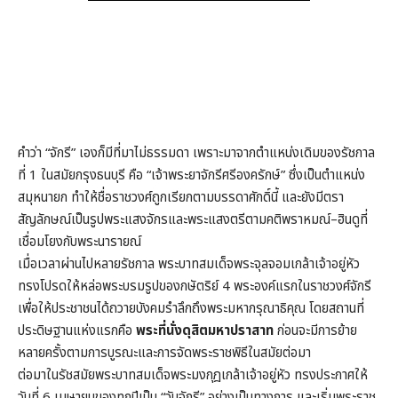
คำว่า “จักรี” เองก็มีที่มาไม่ธรรมดา เพราะมาจากตำแหน่งเดิมของรัชกาล
ที่ 1 ในสมัยกรุงธนบุรี คือ “เจ้าพระยาจักรีศรีองครักษ์” ซึ่งเป็นตำแหน่ง
สมุหนายก ทำให้ชื่อราชวงศ์ถูกเรียกตามบรรดาศักดิ์นี้ และยังมีตรา
สัญลักษณ์เป็นรูปพระแสงจักรและพระแสงตรีตามคติพราหมณ์–ฮินดูที่
เชื่อมโยงกับพระนารายณ์
เมื่อเวลาผ่านไปหลายรัชกาล พระบาทสมเด็จพระจุลจอมเกล้าเจ้าอยู่หัว
ทรงโปรดให้หล่อพระบรมรูปของกษัตริย์ 4 พระองค์แรกในราชวงศ์จักรี
เพื่อให้ประชาชนได้ถวายบังคมรำลึกถึงพระมหากรุณาธิคุณ โดยสถานที่
ประดิษฐานแห่งแรกคือ
พระที่นั่งดุสิตมหาปราสาท
ก่อนจะมีการย้าย
หลายครั้งตามการบูรณะและการจัดพระราชพิธีในสมัยต่อมา
ต่อมาในรัชสมัยพระบาทสมเด็จพระมงกุฎเกล้าเจ้าอยู่หัว ทรงประกาศให้
วันที่ 6 เมษายนของทุกปีเป็น “วันจักรี” อย่างเป็นทางการ และเริ่มพระราช