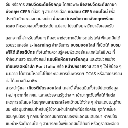
จีน หรือการ
สอบวัดระดับอังกฤษ
โดยเฉพาะ
ข้อสอบวัดระดับภาษา
อังกฤษ CEFR
ที่น้อง ๆ สามารถเลือก
ทดสอบ CEFR ออนไลน์
เพื่อ
ประเมินทักษะของตนเองผ่าน
ข้อสอบวัดระดับภาษาอังกฤษพร้อม
เฉลย
ที่ครอบคลุมตั้งแต่ระดับ ม.ปลาย ไปจนถึงมหาวิทยาลัยเลยครับ
นอกจากนี้ สำหรับเพื่อน ๆ ที่มองหาช่องทางอัปเกรดโปรไฟล์ พี่แอดมินได้
รวบรวมคอร์ส
E-learning
สำหรับการ
อบรมออนไลน์
ที่เปิดให้
อบรม
ฟรีได้เกียรติบัตร
ทั้งในด้านความรู้คอมพิวเตอร์และเทคโนโลยี
AI
ที่
กำลังมาแรง รวมถึงยังมี
แบบฝึกหัดภาษาอังกฤษ
และตัวช่วยอย่าง
เท็มเพลตหน้าปก
Portfolio
หรือ
หน้าปกรายงาน
สวย ๆ ไว้ให้น้อง ๆ
ม.ปลาย ได้ดาวน์โหลดไปใช้ประกอบการยื่นพอร์ตฯ TCAS หรือสมัครเรียน
ต่อได้อย่างมืออาชีพ
สาระน่ารู้และ
เกียรติบัตรออนไลน์
เหล่านี้ พี่แอดมินตั้งใจอัปเดตข้อมูล
ใหม่ ๆ จากทั้ง กศน. และหน่วยงานรัฐต่าง ๆ เข้ามาทุกวันเพื่อให้ทันต่อ
เหตุการณ์เสมอ โดยทุกคนสามารถเลือกเข้าชมได้ง่าย ๆ ผ่านแถบเมนูด้าน
บน หรือมุมซ้ายบนสำหรับผู้ใช้งานผ่านโทรศัพท์มือถือครับ สุดท้ายนี้ขอ
ขอบคุณน้อง ๆ ทุกคนที่ติดตามบทความของพี่แอดมินเสมอมา หากมีข้อ
แนะนำหรือคำถามใด ๆ สามารถแจ้งพี่แอดมินได้ทันที หรือดูรายละเอียด