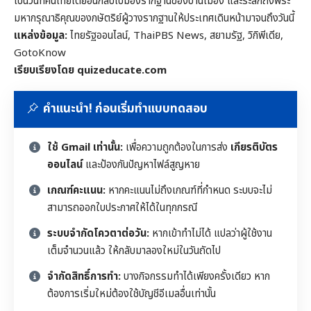
เป็นวันที่คนไทยได้ย้อนกลับไปมองรากฐานของบ้านเมือง และระลึกถึงพระ
มหากรุณาธิคุณของกษัตริย์ผู้วางรากฐานให้ประเทศเดินหน้ามาจนถึงวันนี้
แหล่งข้อมูล:
ไทยรัฐออนไลน์, ThaiPBS News, สยามรัฐ, วิกิพีเดีย,
GotoKnow
เรียบเรียงโดย quizeducate.com
คำแนะนำ! ก่อนเริ่มทำแบบทดสอบ
ใช้ Gmail เท่านั้น:
เพื่อความถูกต้องในการส่ง
เกียรติบัตร
ออนไลน์
และป้องกันปัญหาไฟล์สูญหาย
เกณฑ์คะแนน:
หากคะแนนไม่ถึงเกณฑ์ที่กำหนด ระบบจะไม่
สามารถออกใบประกาศให้ได้ในทุกกรณี
ระบบจำกัดโควตาต่อวัน:
หากเข้าทำไม่ได้ แปลว่าผู้ใช้งาน
เต็มจำนวนแล้ว ให้กลับมาลองใหม่ในวันถัดไป
จำกัดสิทธิ์การทำ:
บางกิจกรรมทำได้เพียงครั้งเดียว หาก
ต้องการเริ่มใหม่ต้องใช้บัญชีอีเมลอื่นเท่านั้น