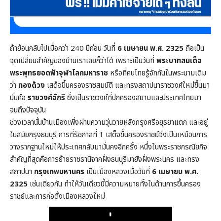
ถ้าย้อนกลับไปเมื่อกว่า 240 ปีก่อน วันที่
6 เมษายน พ.ศ. 2325
ถือเป็น
จุดเปลี่ยนสำคัญของบ้านเราเลยก็ว่าได้ เพราะเป็นวันที่
พระบาทสมเด็จ
พระพุทธยอดฟ้าจุฬาโลกมหาราช
หรือที่คนไทยรู้จักกันในพระนามเดิม
ว่า
ทองด้วง
เสด็จขึ้นครองราชสมบัติ และทรงสถาปนาราชวงศ์ใหม่ขึ้นมา
นั่นคือ
ราชวงศ์จักรี
ซึ่งเป็นราชวงศ์ที่ปกครองสยามและประเทศไทยมา
จนถึงปัจจุบัน
ช่วงเวลานั้นบ้านเมืองเพิ่งผ่านความวุ่นวายหลังกรุงศรีอยุธยาแตก และอยู่
ในสมัยกรุงธนบุรี การที่รัชกาลที่ 1 เสด็จขึ้นครองราชย์จึงเป็นเหมือนการ
วางรากฐานใหม่ให้ประเทศกลับมามั่นคงอีกครั้ง หนึ่งในพระราชกรณียกิจ
สำคัญที่สุดคือการย้ายราชธานีจากฝั่งธนบุรีมายังฝั่งพระนคร และทรง
สถาปนา
กรุงเทพมหานคร
เป็นเมืองหลวงเมื่อวันที่
6 เมษายน พ.ศ.
2325
เช่นเดียวกัน ทำให้วันเดียวนี้มีความหมายทั้งในด้านการขึ้นครอง
ราชย์และการก่อตั้งเมืองหลวงใหม่
Play