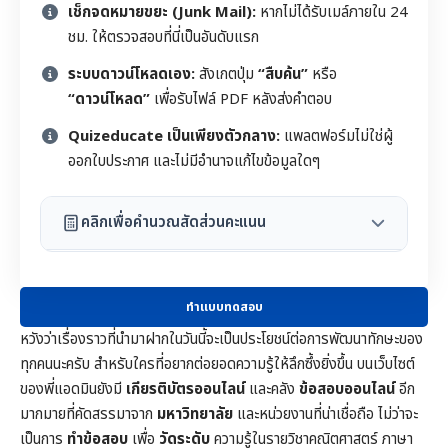
เช็กจดหมายขยะ (Junk Mail):
หากไม่ได้รับเมล์ภายใน 24
ชม. ให้ตรวจสอบที่นี่เป็นอันดับแรก
ระบบดาวน์โหลดเอง:
สังเกตปุ่ม
“สืบค้น”
หรือ
“ดาวน์โหลด”
เพื่อรับไฟล์ PDF หลังส่งคำตอบ
Quizeducate เป็นเพียงตัวกลาง:
แพลตฟอร์มไม่ใช่ผู้
ออกใบประกาศ และไม่มีอำนาจแก้ไขข้อมูลใดๆ
คลิกเพื่อคำนวณสัดส่วนคะแนน
ทำแบบทดสอบ
หวังว่าเรื่องราวที่นำมาฝากในวันนี้จะเป็นประโยชน์ต่อการพัฒนาทักษะของ
ทุกคนนะครับ สำหรับใครที่อยากต่อยอดความรู้ให้ลึกซึ้งยิ่งขึ้น บนเว็บไซต์
ของพี่แอดมินยังมี
เกียรติบัตรออนไลน์
และคลัง
ข้อสอบออนไลน์
อีก
มากมายที่คัดสรรมาจาก
มหาวิทยาลัย
และหน่วยงานที่น่าเชื่อถือ ไม่ว่าจะ
เป็นการ
ทำข้อสอบ
เพื่อ
วัดระดับ
ความรู้ในราย
วิชาคณิตศาสตร์
ภาษา