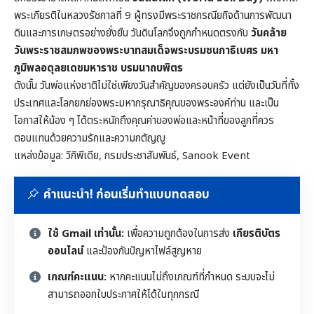
พระเกียรติในหลวงรัชกาลที่ 9 ผู้ทรงมีพระราชกรณียกิจด้านการพัฒนา
ดินและการเกษตรอย่างยั่งยืน วันดินโลกจึงถูกกำหนดตรงกับ
วันคล้าย
วันพระราชสมภพของพระบาทสมเด็จพระบรมชนกาธิเบศร มหา
ภูมิพลอดุลยเดชมหาราช บรมนาถบพิตร
ดังนั้น วันพ่อแห่งชาติไม่ใช่เพียงวันสำคัญของครอบครัว แต่ยังเป็นวันที่ทั้ง
ประเทศและโลกยกย่องพระมหากรุณาธิคุณของพระองค์ท่าน และเป็น
โอกาสให้น้อง ๆ ได้ตระหนักถึงคุณค่าของพ่อและหน้าที่ของลูกที่ควร
ตอบแทนด้วยความรักและความกตัญญู
แหล่งข้อมูล: วิกิพีเดีย, กรมประชาสัมพันธ์, Sanook Event
คำแนะนำ! ก่อนเริ่มทำแบบทดสอบ
ใช้ Gmail เท่านั้น:
เพื่อความถูกต้องในการส่ง
เกียรติบัตร
ออนไลน์
และป้องกันปัญหาไฟล์สูญหาย
เกณฑ์คะแนน:
หากคะแนนไม่ถึงเกณฑ์ที่กำหนด ระบบจะไม่
สามารถออกใบประกาศให้ได้ในทุกกรณี