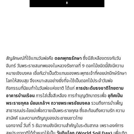
Play
สัญลักษณ์ที่ใช้แทนวันพ่อคือ
ดอกพุทธรักษา
ซึ่งมีสีเหลืองตรงกับวัน
จันทร์ วันพระราชสมภพของในหลวงรัชกาลที่ 9 ดอกไม้ชนิดนี้ยังมีความ
หมายเชิงมงคล เชื่อกันว่าเป็นตัวแทนของพระพุทธเจ้าที่คอยปกปักษ์รักษา
โลกให้สงบสุข จึงเหมาะสมอย่างยิ่งที่จะใช้เป็นดอกไม้ประจำวันพ่อ
กิจกรรมที่นิยมทำในวันพ่อแห่งชาติ ได้แก่
การประดับธงชาติไทยตาม
อาคารบ้านเรือน
การใส่เสื้อสีเหลือง การทำบุญตักบาตรเพื่อ
อุทิศเป็น
พระราชกุศล น้อมเกล้าฯ ถวายพระพรชัยมงคล
รวมถึงการบำเพ็ญ
สาธารณประโยชน์เพื่อถวายเป็นพระราชกุศล ซึ่งสะท้อนถึงความรัก ความ
สามัคคี และความกตัญญูของประชาชนชาวไทย
นอกจากนี้ วันที่ 5 ธันวาคมยังมีความสำคัญในระดับสากล เพราะองค์การ
สหประชาชาติได้กำหนดให้เป็น
วันดินโลก (World Soil Day)
เพื่อเทิด