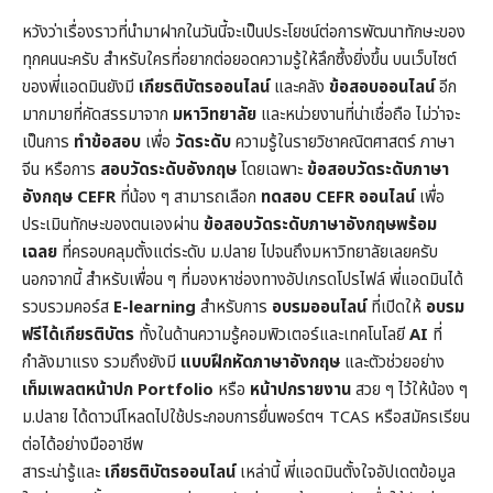
หวังว่าเรื่องราวที่นำมาฝากในวันนี้จะเป็นประโยชน์ต่อการพัฒนาทักษะของ
ทุกคนนะครับ สำหรับใครที่อยากต่อยอดความรู้ให้ลึกซึ้งยิ่งขึ้น บนเว็บไซต์
ของพี่แอดมินยังมี
เกียรติบัตรออนไลน์
และคลัง
ข้อสอบออนไลน์
อีก
มากมายที่คัดสรรมาจาก
มหาวิทยาลัย
และหน่วยงานที่น่าเชื่อถือ ไม่ว่าจะ
เป็นการ
ทำข้อสอบ
เพื่อ
วัดระดับ
ความรู้ในราย
วิชาคณิตศาสตร์
ภาษา
จีน หรือการ
สอบวัดระดับอังกฤษ
โดยเฉพาะ
ข้อสอบวัดระดับภาษา
อังกฤษ CEFR
ที่น้อง ๆ สามารถเลือก
ทดสอบ CEFR ออนไลน์
เพื่อ
ประเมินทักษะของตนเองผ่าน
ข้อสอบวัดระดับภาษาอังกฤษพร้อม
เฉลย
ที่ครอบคลุมตั้งแต่ระดับ ม.ปลาย ไปจนถึงมหาวิทยาลัยเลยครับ
นอกจากนี้ สำหรับเพื่อน ๆ ที่มองหาช่องทางอัปเกรดโปรไฟล์ พี่แอดมินได้
รวบรวมคอร์ส
E-learning
สำหรับการ
อบรมออนไลน์
ที่เปิดให้
อบรม
ฟรีได้เกียรติบัตร
ทั้งในด้านความรู้คอมพิวเตอร์และเทคโนโลยี
AI
ที่
กำลังมาแรง รวมถึงยังมี
แบบฝึกหัดภาษาอังกฤษ
และตัวช่วยอย่าง
เท็มเพลตหน้าปก
Portfolio
หรือ
หน้าปกรายงาน
สวย ๆ ไว้ให้น้อง ๆ
ม.ปลาย ได้ดาวน์โหลดไปใช้ประกอบการยื่นพอร์ตฯ TCAS หรือสมัครเรียน
ต่อได้อย่างมืออาชีพ
สาระน่ารู้และ
เกียรติบัตรออนไลน์
เหล่านี้ พี่แอดมินตั้งใจอัปเดตข้อมูล