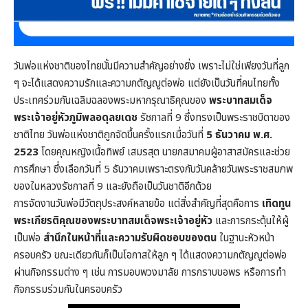
วันพ่อแห่งชาติของไทยนั้นมีความสำคัญอย่างยิ่ง เพราะไม่ใช่เพียงวันที่ลูก
ๆ จะได้แสดงความรักและความกตัญญูต่อพ่อ แต่ยังเป็นวันที่คนไทยทั้ง
ประเทศร่วมกันเฉลิมฉลองพระมหากรุณาธิคุณของ
พระบาทสมเด็จ
พระเจ้าอยู่หัวภูมิพลอดุลยเดช
รัชกาลที่ 9 ซึ่งทรงเป็นพระราชบิดาของ
ชาติไทย วันพ่อแห่งชาติถูกจัดขึ้นครั้งแรกเมื่อวันที่
5 ธันวาคม พ.ศ.
2523
โดยคุณหญิงเนื้อทิพย์ เสมรสุต นายกสมาคมผู้อาสาสมัครและช่วย
การศึกษา ซึ่งเลือกวันที่ 5 ธันวาคมเพราะตรงกับวันคล้ายวันพระราชสมภพ
ของในหลวงรัชกาลที่ 9 และยังถือเป็นวันชาติอีกด้วย
การจัดงานวันพ่อมีวัตถุประสงค์หลายข้อ แต่สิ่งสำคัญที่สุดคือการ
เทิดทูน
พระเกียรติคุณของพระบาทสมเด็จพระเจ้าอยู่หัว
และการกระตุ้นให้ผู้
เป็นพ่อ
สำนึกในหน้าที่และความรับผิดชอบของตน
ในฐานะหัวหน้า
ครอบครัว ขณะเดียวกันก็เป็นโอกาสให้ลูก ๆ ได้แสดงความกตัญญูต่อพ่อ
ผ่านกิจกรรมต่าง ๆ เช่น การมอบพวงมาลัย การกราบขอพร หรือการทำ
กิจกรรมร่วมกันในครอบครัว