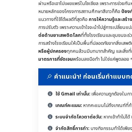
ผ่านหรือเอาไปเผยแพร่ในโซเชียล เพราะการช่วยกั
หมายหลักของโครงการสถานศึกษาสีขาวก็คือ
ป้อง
แนวทางที่ใช้ได้ผลดีที่สุดคือ
การให้ความรู้และสร้างภ
การปรับตัว เพราะความเข้าใจจะนำไปสู่การเปลี่ยนแปลงท
ต่อต้านยาเสพติดโลก
ที่ทั้งโรงเรียนและชุมชนจะ
การสร้างโรงเรียนให้เป็นพื้นที่ปลอดภัยจากสิ่งเสพต
หรือผู้ปกครอง
ทุกคนล้วนมีบทบาทสำคัญ และสิ่งที่
มาตรการที่ชัดเจน
พร้อมลงมือทำ ไม่ใช่แค่พูดลอย ๆ
คำแนะนำ! ก่อนเริ่มทำแบบ
ใช้ Gmail เท่านั้น:
เพื่อความถูกต้องในก
เกณฑ์คะแนน:
หากคะแนนไม่ถึงเกณฑ์ที่ก
ระบบจำกัดโควตาต่อวัน:
หากเข้าทำไม่ได้
จำกัดสิทธิ์การทำ:
บางกิจกรรมทำได้เพียงคร