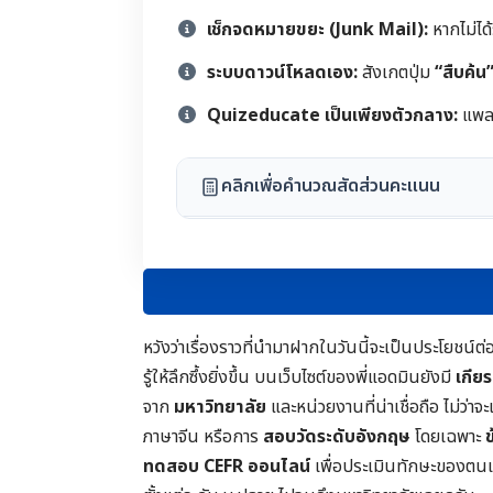
เช็กจดหมายขยะ (Junk Mail):
หากไม่ได
ระบบดาวน์โหลดเอง:
สังเกตปุ่ม
“สืบค้น
Quizeducate เป็นเพียงตัวกลาง:
แพลต
คลิกเพื่อคำนวณสัดส่วนคะแนน
หวังว่าเรื่องราวที่นำมาฝากในวันนี้จะเป็นประโย
รู้ให้ลึกซึ้งยิ่งขึ้น บนเว็บไซต์ของพี่แอดมินยังมี
เกีย
จาก
มหาวิทยาลัย
และหน่วยงานที่น่าเชื่อถือ ไม่ว่า
ภาษาจีน หรือการ
สอบวัดระดับอังกฤษ
โดยเฉพาะ
ทดสอบ CEFR ออนไลน์
เพื่อประเมินทักษะของตน