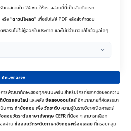
้รับเมล์ภายใน 24 ชม. ให้ตรวจสอบที่นี่เป็นอันดับแรก
”
หรือ
“ดาวน์โหลด”
เพื่อรับไฟล์ PDF หลังส่งคำตอบ
ฟอร์มไม่ใช่ผู้ออกใบประกาศ และไม่มีอำนาจแก้ไขข้อมูลใดๆ
ทำแบบทดสอบ
ชน์ต่อการพัฒนาทักษะของทุกคนนะครับ สำหรับใครที่อยากต่อยอดความ
รติบัตรออนไลน์
และคลัง
ข้อสอบออนไลน์
อีกมากมายที่คัดสรรมา
จะเป็นการ
ทำข้อสอบ
เพื่อ
วัดระดับ
ความรู้ในราย
วิชาคณิตศาสตร์
ข้อสอบวัดระดับภาษาอังกฤษ CEFR
ที่น้อง ๆ สามารถเลือก
เองผ่าน
ข้อสอบวัดระดับภาษาอังกฤษพร้อมเฉลย
ที่ครอบคลุม