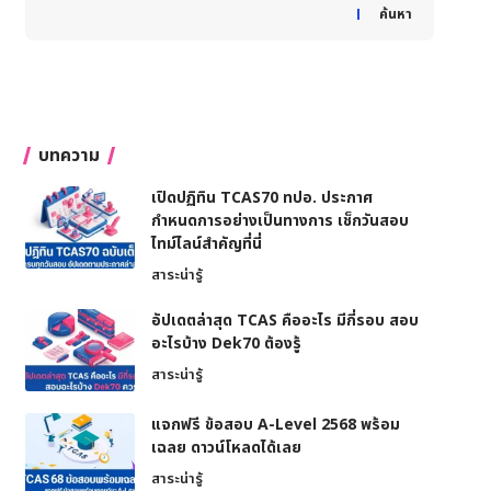
When autocomplete results are available use up and down
ค้นหา
บทความ
เปิดปฏิทิน TCAS70 ทปอ. ประกาศ
กำหนดการอย่างเป็นทางการ เช็กวันสอบ
ไทม์ไลน์สำคัญที่นี่
สาระน่ารู้
อัปเดตล่าสุด TCAS คืออะไร มีกี่รอบ สอบ
อะไรบ้าง Dek70 ต้องรู้
สาระน่ารู้
แจกฟรี ข้อสอบ A-Level 2568 พร้อม
เฉลย ดาวน์โหลดได้เลย
สาระน่ารู้