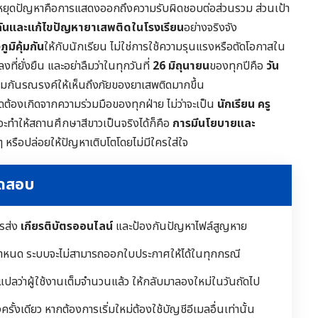
นหยุดปัญหาคือการแสดงออกถึงความรับผิดชอบต่อส่วนรวม ส่วนเป้า
กันและแก้ไขปัญหายาเสพติดในโรงเรียน
อย่างจริงจัง
ูมิคุ้มกัน
ให้กับนักเรียน ไม่ใช่การใช้ความรุนแรงหรือตัดโอกาสใน
ี่ยั่งยืน และอย่าลืมว่าในทุกวันที่
26 มิถุนายน
ของทุกปีคือ
วัน
ร่วมกันรณรงค์ให้เห็นถึงภัยของยาเสพติดมากขึ้น
ิดต้องเกิดจากความร่วมมือของทุกฝ่าย ไม่ว่าจะเป็น
นักเรียน ครู
จะทำให้สถานศึกษาสีขาวเป็นจริงได้ก็คือ
การมีนโยบายและ
 หรือปล่อยให้ปัญหาเติบโตโดยไม่มีใครใส่ใจ
ทดสอบ
ารส่ง
เกียรติบัตรออนไลน์
และป้องกันปัญหาไฟล์สูญหาย
ำหนด ระบบจะไม่สามารถออกใบประกาศให้ได้ในทุกกรณี
 แปลว่าผู้ใช้งานเต็มจำนวนแล้ว ให้กลับมาลองใหม่ในวันถัดไป
ั้งเดียว หากต้องการเริ่มใหม่ต้องใช้บัญชีอีเมลอื่นเท่านั้น