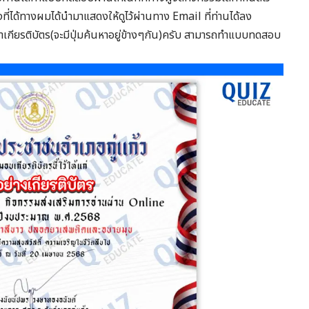
งที่ได้ทางผมได้นำมาแสดงให้ดูไว้ผ่านทาง Email ที่ท่านได้ลง
กียรติบัตร(จะมีปุ่มค้นหาอยู่ข้างๆกัน)ครับ สามารถทำแบบทดสอบ