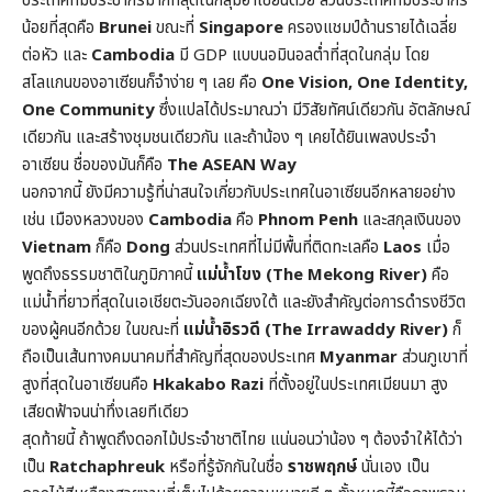
ประเทศที่มีประชากรมากที่สุดในกลุ่มอาเซียนด้วย ส่วนประเทศที่มีประชากร
น้อยที่สุดคือ
Brunei
ขณะที่
Singapore
ครองแชมป์ด้านรายได้เฉลี่ย
ต่อหัว และ
Cambodia
มี GDP แบบนอมินอลต่ำที่สุดในกลุ่ม โดย
สโลแกนของอาเซียนก็จำง่าย ๆ เลย คือ
One Vision, One Identity,
One Community
ซึ่งแปลได้ประมาณว่า มีวิสัยทัศน์เดียวกัน อัตลักษณ์
เดียวกัน และสร้างชุมชนเดียวกัน และถ้าน้อง ๆ เคยได้ยินเพลงประจำ
อาเซียน ชื่อของมันก็คือ
The ASEAN Way
นอกจากนี้ ยังมีความรู้ที่น่าสนใจเกี่ยวกับประเทศในอาเซียนอีกหลายอย่าง
เช่น เมืองหลวงของ
Cambodia
คือ
Phnom Penh
และสกุลเงินของ
Vietnam
ก็คือ
Dong
ส่วนประเทศที่ไม่มีพื้นที่ติดทะเลคือ
Laos
เมื่อ
พูดถึงธรรมชาติในภูมิภาคนี้
แม่น้ำโขง (The Mekong River)
คือ
แม่น้ำที่ยาวที่สุดในเอเชียตะวันออกเฉียงใต้ และยังสำคัญต่อการดำรงชีวิต
ของผู้คนอีกด้วย ในขณะที่
แม่น้ำอิรวดี (The Irrawaddy River)
ก็
ถือเป็นเส้นทางคมนาคมที่สำคัญที่สุดของประเทศ
Myanmar
ส่วนภูเขาที่
สูงที่สุดในอาเซียนคือ
Hkakabo Razi
ที่ตั้งอยู่ในประเทศเมียนมา สูง
เสียดฟ้าจนน่าทึ่งเลยทีเดียว
สุดท้ายนี้ ถ้าพูดถึงดอกไม้ประจำชาติไทย แน่นอนว่าน้อง ๆ ต้องจำให้ได้ว่า
เป็น
Ratchaphreuk
หรือที่รู้จักกันในชื่อ
ราชพฤกษ์
นั่นเอง เป็น