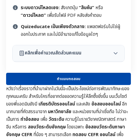
ระบบดาวน์โหลดเอง:
สังเกตปุ่ม
“สืบค้น”
หรือ
“ดาวน์โหลด”
เพื่อรับไฟล์ PDF หลังส่งคำตอบ
Quizeducate เป็นเพียงตัวกลาง:
แพลตฟอร์มไม่ใช่ผู้
ออกใบประกาศ และไม่มีอำนาจแก้ไขข้อมูลใดๆ
คลิกเพื่อคำนวณสัดส่วนคะแนน
ทำแบบทดสอบ
หวังว่าเรื่องราวที่นำมาฝากในวันนี้จะเป็นประโยชน์ต่อการพัฒนาทักษะของ
ทุกคนนะครับ สำหรับใครที่อยากต่อยอดความรู้ให้ลึกซึ้งยิ่งขึ้น บนเว็บไซต์
ของพี่แอดมินยังมี
เกียรติบัตรออนไลน์
และคลัง
ข้อสอบออนไลน์
อีก
มากมายที่คัดสรรมาจาก
มหาวิทยาลัย
และหน่วยงานที่น่าเชื่อถือ ไม่ว่าจะ
เป็นการ
ทำข้อสอบ
เพื่อ
วัดระดับ
ความรู้ในราย
วิชาคณิตศาสตร์
ภาษา
จีน หรือการ
สอบวัดระดับอังกฤษ
โดยเฉพาะ
ข้อสอบวัดระดับภาษา
อังกฤษ CEFR
ที่น้อง ๆ สามารถเลือก
ทดสอบ CEFR ออนไลน์
เพื่อ