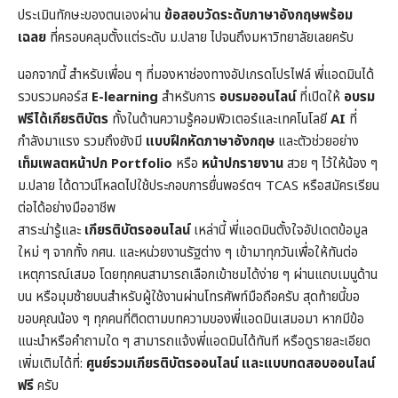
ประเมินทักษะของตนเองผ่าน
ข้อสอบวัดระดับภาษาอังกฤษพร้อม
เฉลย
ที่ครอบคลุมตั้งแต่ระดับ ม.ปลาย ไปจนถึงมหาวิทยาลัยเลยครับ
นอกจากนี้ สำหรับเพื่อน ๆ ที่มองหาช่องทางอัปเกรดโปรไฟล์ พี่แอดมินได้
รวบรวมคอร์ส
E-learning
สำหรับการ
อบรมออนไลน์
ที่เปิดให้
อบรม
ฟรีได้เกียรติบัตร
ทั้งในด้านความรู้คอมพิวเตอร์และเทคโนโลยี
AI
ที่
กำลังมาแรง รวมถึงยังมี
แบบฝึกหัดภาษาอังกฤษ
และตัวช่วยอย่าง
เท็มเพลตหน้าปก
Portfolio
หรือ
หน้าปกรายงาน
สวย ๆ ไว้ให้น้อง ๆ
ม.ปลาย ได้ดาวน์โหลดไปใช้ประกอบการยื่นพอร์ตฯ TCAS หรือสมัครเรียน
ต่อได้อย่างมืออาชีพ
สาระน่ารู้และ
เกียรติบัตรออนไลน์
เหล่านี้ พี่แอดมินตั้งใจอัปเดตข้อมูล
ใหม่ ๆ จากทั้ง กศน. และหน่วยงานรัฐต่าง ๆ เข้ามาทุกวันเพื่อให้ทันต่อ
เหตุการณ์เสมอ โดยทุกคนสามารถเลือกเข้าชมได้ง่าย ๆ ผ่านแถบเมนูด้าน
บน หรือมุมซ้ายบนสำหรับผู้ใช้งานผ่านโทรศัพท์มือถือครับ สุดท้ายนี้ขอ
ขอบคุณน้อง ๆ ทุกคนที่ติดตามบทความของพี่แอดมินเสมอมา หากมีข้อ
แนะนำหรือคำถามใด ๆ สามารถแจ้งพี่แอดมินได้ทันที หรือดูรายละเอียด
เพิ่มเติมได้ที่:
ศูนย์รวมเกียรติบัตรออนไลน์ และแบบทดสอบออนไลน์
ฟรี
ครับ