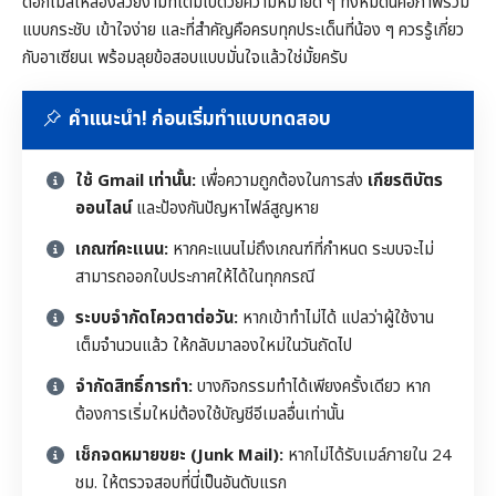
ดอกไม้สีเหลืองสวยงามที่เต็มไปด้วยความหมายดี ๆ ทั้งหมดนี้คือภาพรวม
แบบกระชับ เข้าใจง่าย และที่สำคัญคือครบทุกประเด็นที่น้อง ๆ ควรรู้เกี่ยว
กับอาเซียนเ พร้อมลุยข้อสอบแบบมั่นใจแล้วใช่มั้ยครับ
คำแนะนำ! ก่อนเริ่มทำแบบทดสอบ
ใช้ Gmail เท่านั้น:
เพื่อความถูกต้องในการส่ง
เกียรติบัตร
ออนไลน์
และป้องกันปัญหาไฟล์สูญหาย
เกณฑ์คะแนน:
หากคะแนนไม่ถึงเกณฑ์ที่กำหนด ระบบจะไม่
สามารถออกใบประกาศให้ได้ในทุกกรณี
ระบบจำกัดโควตาต่อวัน:
หากเข้าทำไม่ได้ แปลว่าผู้ใช้งาน
เต็มจำนวนแล้ว ให้กลับมาลองใหม่ในวันถัดไป
จำกัดสิทธิ์การทำ:
บางกิจกรรมทำได้เพียงครั้งเดียว หาก
ต้องการเริ่มใหม่ต้องใช้บัญชีอีเมลอื่นเท่านั้น
เช็กจดหมายขยะ (Junk Mail):
หากไม่ได้รับเมล์ภายใน 24
ชม. ให้ตรวจสอบที่นี่เป็นอันดับแรก