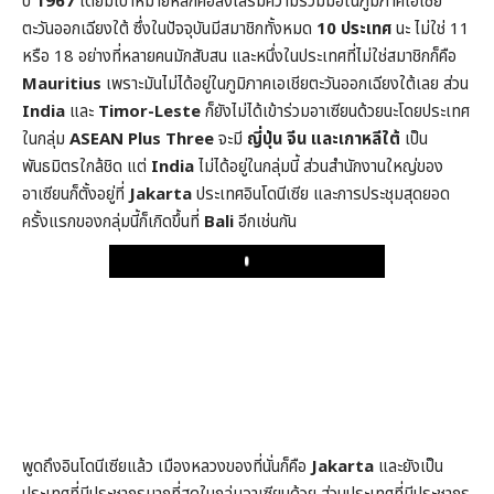
ปี
1967
โดยมีเป้าหมายหลักคือส่งเสริมความร่วมมือในภูมิภาคเอเชีย
ตะวันออกเฉียงใต้ ซึ่งในปัจจุบันมีสมาชิกทั้งหมด
10 ประเทศ
นะ ไม่ใช่ 11
หรือ 18 อย่างที่หลายคนมักสับสน และหนึ่งในประเทศที่ไม่ใช่สมาชิกก็คือ
Mauritius
เพราะมันไม่ได้อยู่ในภูมิภาคเอเชียตะวันออกเฉียงใต้เลย ส่วน
India
และ
Timor-Leste
ก็ยังไม่ได้เข้าร่วมอาเซียนด้วยนะโดยประเทศ
ในกลุ่ม
ASEAN Plus Three
จะมี
ญี่ปุ่น จีน และเกาหลีใต้
เป็น
พันธมิตรใกล้ชิด แต่
India
ไม่ได้อยู่ในกลุ่มนี้ ส่วนสำนักงานใหญ่ของ
อาเซียนก็ตั้งอยู่ที่
Jakarta
ประเทศอินโดนีเซีย และการประชุมสุดยอด
ครั้งแรกของกลุ่มนี้ก็เกิดขึ้นที่
Bali
อีกเช่นกัน
Play
พูดถึงอินโดนีเซียแล้ว เมืองหลวงของที่นั่นก็คือ
Jakarta
และยังเป็น