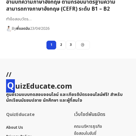
อ่านบทความภาษาอังกฤษ ตามกรอบมาตรฐานความ
สามารถทางภาษาอังกฤษ (CEFR) ระดับ B1 – B2
ทำข้อสอบวัดร…
By
พี่แอดมิน
23/04/2026
1
2
3
//
Q
uizEducate.com
ศูนย์รวมแบบทดสอบออนไลน์ และเกียรติบัตรออนไลน์ฟรี! สำหรับ
นักเรียนมัธยมปลาย นักศึกษา และผู้ที่สนใจ
QuizEducate
เว็บไซต์พันธมิตร
คณะบริหารธุรกิจ
About Us
ข้อสอบใบขับขี่