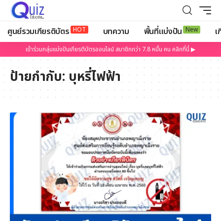
HOT
New
ศูนย์รวมเกียรติบัตร
บทความ
พื้นที่แบ่งปัน
เก
เข้าร่วมกลุ่มแบ่งปันเกียรติบัตรออนไลน์ สมาชิกกว่า 7.8 หมื่น คน คลิกที่นี่ ▶
ป้ายกำกับ:
บุหรี่ไฟฟ้า