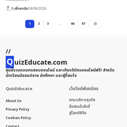
By
พี่แอดมิน
04/08/2026
1
2
3
…
66
67
//
Q
uizEducate.com
ศูนย์รวมแบบทดสอบออนไลน์ และเกียรติบัตรออนไลน์ฟรี! สำหรับ
นักเรียนมัธยมปลาย นักศึกษา และผู้ที่สนใจ
QuizEducate
เว็บไซต์พันธมิตร
คณะบริหารธุรกิจ
About Us
ข้อสอบใบขับขี่
Privacy Policy
สู่โลกดิจิทัล
Cookies Policy
Contact