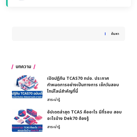
When autocomplete results are available use up and down 
ค้นหา
บทความ
เปิดปฏิทิน TCAS70 ทปอ. ประกาศ
กำหนดการอย่างเป็นทางการ เช็กวันสอบ
ไทม์ไลน์สำคัญที่นี่
สาระน่ารู้
อัปเดตล่าสุด TCAS คืออะไร มีกี่รอบ สอบ
อะไรบ้าง Dek70 ต้องรู้
สาระน่ารู้