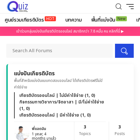
HOT
New
ศูนย์รวมเกียรติบัตร
บทความ
พื้นที่แบ่งปัน
เก
เข้าร่วมกลุ่มแบ่งปันเกียรติบัตรออนไลน์ สมาชิกกว่า 7.8 หมื่น คน คลิกที่นี่ ▶
แบ่งปันเกียรติบัตร
พื้นที่สำหรับแบ่งปันแบบทดสอบออนไลน์ ได้เกียรติบัตรฟรีไม่มี
ค่าใช่จ่าย
เกียรติบัตรออนไลน์ | ไม่มีค่าใช้จ่าย (1, 0)
กิจกรรมทางวิชาการ/จิตอาสา | มี/ไม่ค่าใช้จ่าย
(1, 0)
เกียรติบัตรออนไลน์ | มีค่าใช้จ่าย (1, 0)
3
3
พี่แอดมิน
Topics
Posts
1 year, 4
months มาแล้ว