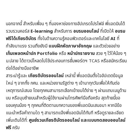
นอกจากนี้ สำหรับเพื่อน ๆ ที่มองหาช่องทางอัปเกรดโปรไฟล์ พี่แอดมินได้
รวบรวมคอร์ส
E-learning
สำหรับการ
อบรมออนไลน์
ที่เปิดให้
อบรม
ฟรีได้เกียรติบัตร
ทั้งในด้านความรู้คอมพิวเตอร์และเทคโนโลยี
AI
ที่
กำลังมาแรง รวมถึงยังมี
แบบฝึกหัดภาษาอังกฤษ
และตัวช่วยอย่าง
เท็มเพลตหน้าปก
Portfolio
หรือ
หน้าปกรายงาน
สวย ๆ ไว้ให้น้อง ๆ
ม.ปลาย ได้ดาวน์โหลดไปใช้ประกอบการยื่นพอร์ตฯ TCAS หรือสมัครเรียน
ต่อได้อย่างมืออาชีพ
สาระน่ารู้และ
เกียรติบัตรออนไลน์
เหล่านี้ พี่แอดมินตั้งใจอัปเดตข้อมูล
ใหม่ ๆ จากทั้ง กศน. และหน่วยงานรัฐต่าง ๆ เข้ามาทุกวันเพื่อให้ทันต่อ
เหตุการณ์เสมอ โดยทุกคนสามารถเลือกเข้าชมได้ง่าย ๆ ผ่านแถบเมนูด้าน
บน หรือมุมซ้ายบนสำหรับผู้ใช้งานผ่านโทรศัพท์มือถือครับ สุดท้ายนี้ขอ
ขอบคุณน้อง ๆ ทุกคนที่ติดตามบทความของพี่แอดมินเสมอมา หากมีข้อ
แนะนำหรือคำถามใด ๆ สามารถแจ้งพี่แอดมินได้ทันที หรือดูรายละเอียด
เพิ่มเติมได้ที่:
ศูนย์รวมเกียรติบัตรออนไลน์ และแบบทดสอบออนไลน์
ฟรี
ครับ