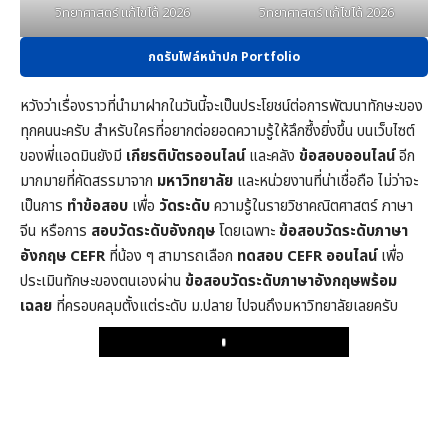
วิทยาศาสตร์ แก้ไขได้ 2026
วิทยาศาสตร์ แก้ไขได้ 2026
กดรับไฟล์หน้าปก Portfolio
หวังว่าเรื่องราวที่นำมาฝากในวันนี้จะเป็นประโยชน์ต่อการพัฒนาทักษะของ
ทุกคนนะครับ สำหรับใครที่อยากต่อยอดความรู้ให้ลึกซึ้งยิ่งขึ้น บนเว็บไซต์
ของพี่แอดมินยังมี
เกียรติบัตรออนไลน์
และคลัง
ข้อสอบออนไลน์
อีก
มากมายที่คัดสรรมาจาก
มหาวิทยาลัย
และหน่วยงานที่น่าเชื่อถือ ไม่ว่าจะ
เป็นการ
ทำข้อสอบ
เพื่อ
วัดระดับ
ความรู้ในราย
วิชาคณิตศาสตร์
ภาษา
จีน หรือการ
สอบวัดระดับอังกฤษ
โดยเฉพาะ
ข้อสอบวัดระดับภาษา
อังกฤษ CEFR
ที่น้อง ๆ สามารถเลือก
ทดสอบ CEFR ออนไลน์
เพื่อ
ประเมินทักษะของตนเองผ่าน
ข้อสอบวัดระดับภาษาอังกฤษพร้อม
เฉลย
ที่ครอบคลุมตั้งแต่ระดับ ม.ปลาย ไปจนถึงมหาวิทยาลัยเลยครับ
Play