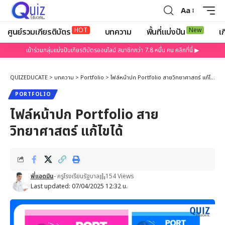
Aa
HOT
New
ศูนย์รวมเกียรติบัตร
บทความ
พื้นที่แบ่งปัน
เก
เข้าร่วมกลุ่มแบ่งปันเกียรติบัตรออนไลน์ สมาชิกกว่า 7.8 หมื่น คน คลิกที่นี่ ▶
QUIZEDUCATE
>
บทความ
>
Portfolio
>
ไฟล์หน้าปก Portfolio สายวิทยาศาสตร์ แก้ไขได้
PORTFOLIO
ไฟล์หน้าปก Portfolio สาย
วิทยาศาสตร์ แก้ไขได้
พี่แอดมิน
- ครูโรงเรียนรัฐบาล
154 Views
Last updated: 07/04/2025 12:32 น.