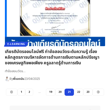
E-LEARNING
เกียรติบัตรออนไลน์ฟรี ทำข้อสอบวัดระดับความรู้ เรื่อง
หลักสูตรการบริหารจัดการด้านการเงินตามหลักปรัชญา
ของเศรษฐกิจพอเพียง ครูฉลาดรู้ด้านการเงิน
ทำข้อสอบวัดร…
By
พี่แอดมิน
23/04/2025
1
2
…
19
20
21
22
23
When autocomplete results are available use up and down 