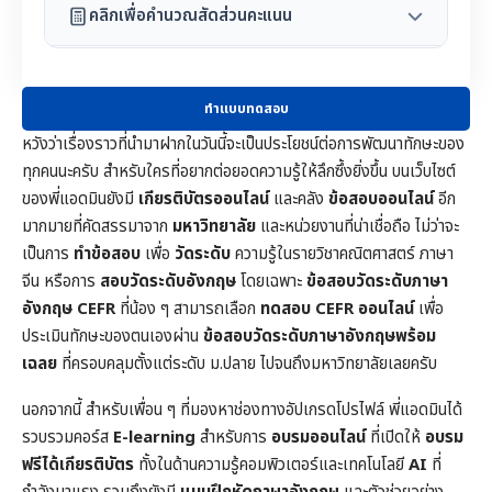
คลิกเพื่อคำนวณสัดส่วนคะแนน
ทำแบบทดสอบ
หวังว่าเรื่องราวที่นำมาฝากในวันนี้จะเป็นประโยชน์ต่อการพัฒนาทักษะของ
ทุกคนนะครับ สำหรับใครที่อยากต่อยอดความรู้ให้ลึกซึ้งยิ่งขึ้น บนเว็บไซต์
ของพี่แอดมินยังมี
เกียรติบัตรออนไลน์
และคลัง
ข้อสอบออนไลน์
อีก
มากมายที่คัดสรรมาจาก
มหาวิทยาลัย
และหน่วยงานที่น่าเชื่อถือ ไม่ว่าจะ
เป็นการ
ทำข้อสอบ
เพื่อ
วัดระดับ
ความรู้ในราย
วิชาคณิตศาสตร์
ภาษา
จีน หรือการ
สอบวัดระดับอังกฤษ
โดยเฉพาะ
ข้อสอบวัดระดับภาษา
อังกฤษ CEFR
ที่น้อง ๆ สามารถเลือก
ทดสอบ CEFR ออนไลน์
เพื่อ
ประเมินทักษะของตนเองผ่าน
ข้อสอบวัดระดับภาษาอังกฤษพร้อม
เฉลย
ที่ครอบคลุมตั้งแต่ระดับ ม.ปลาย ไปจนถึงมหาวิทยาลัยเลยครับ
นอกจากนี้ สำหรับเพื่อน ๆ ที่มองหาช่องทางอัปเกรดโปรไฟล์ พี่แอดมินได้
รวบรวมคอร์ส
E-learning
สำหรับการ
อบรมออนไลน์
ที่เปิดให้
อบรม
ฟรีได้เกียรติบัตร
ทั้งในด้านความรู้คอมพิวเตอร์และเทคโนโลยี
AI
ที่