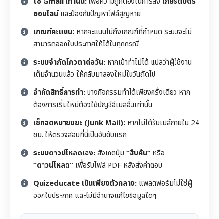
ใช้ Gmail เท่านั้น:
เพื่อความถูกต้องในการส่ง
เกียรติบัตร
ออนไลน์
และป้องกันปัญหาไฟล์สูญหาย
เกณฑ์คะแนน:
หากคะแนนไม่ถึงเกณฑ์ที่กำหนด ระบบจะไม่
สามารถออกใบประกาศให้ได้ในทุกกรณี
ระบบจำกัดโควตาต่อวัน:
หากเข้าทำไม่ได้ แปลว่าผู้ใช้งาน
เต็มจำนวนแล้ว ให้กลับมาลองใหม่ในวันถัดไป
จำกัดสิทธิ์การทำ:
บางกิจกรรมทำได้เพียงครั้งเดียว หาก
ต้องการเริ่มใหม่ต้องใช้บัญชีอีเมลอื่นเท่านั้น
เช็กจดหมายขยะ (Junk Mail):
หากไม่ได้รับเมล์ภายใน 24
ชม. ให้ตรวจสอบที่นี่เป็นอันดับแรก
ระบบดาวน์โหลดเอง:
สังเกตปุ่ม
“สืบค้น”
หรือ
“ดาวน์โหลด”
เพื่อรับไฟล์ PDF หลังส่งคำตอบ
Quizeducate เป็นเพียงตัวกลาง:
แพลตฟอร์มไม่ใช่ผู้
ออกใบประกาศ และไม่มีอำนาจแก้ไขข้อมูลใดๆ