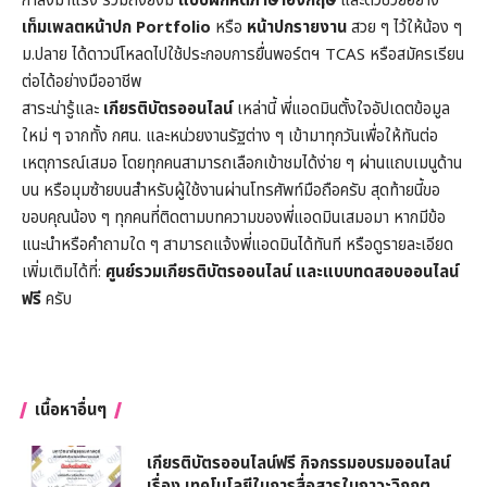
กำลังมาแรง รวมถึงยังมี
แบบฝึกหัดภาษาอังกฤษ
และตัวช่วยอย่าง
เท็มเพลตหน้าปก
Portfolio
หรือ
หน้าปกรายงาน
สวย ๆ ไว้ให้น้อง ๆ
ม.ปลาย ได้ดาวน์โหลดไปใช้ประกอบการยื่นพอร์ตฯ TCAS หรือสมัครเรียน
ต่อได้อย่างมืออาชีพ
สาระน่ารู้และ
เกียรติบัตรออนไลน์
เหล่านี้ พี่แอดมินตั้งใจอัปเดตข้อมูล
ใหม่ ๆ จากทั้ง กศน. และหน่วยงานรัฐต่าง ๆ เข้ามาทุกวันเพื่อให้ทันต่อ
เหตุการณ์เสมอ โดยทุกคนสามารถเลือกเข้าชมได้ง่าย ๆ ผ่านแถบเมนูด้าน
บน หรือมุมซ้ายบนสำหรับผู้ใช้งานผ่านโทรศัพท์มือถือครับ สุดท้ายนี้ขอ
ขอบคุณน้อง ๆ ทุกคนที่ติดตามบทความของพี่แอดมินเสมอมา หากมีข้อ
แนะนำหรือคำถามใด ๆ สามารถแจ้งพี่แอดมินได้ทันที หรือดูรายละเอียด
เพิ่มเติมได้ที่:
ศูนย์รวมเกียรติบัตรออนไลน์ และแบบทดสอบออนไลน์
ฟรี
ครับ
เนื้อหาอื่นๆ
เกียรติบัตรออนไลน์ฟรี กิจกรรมอบรมออนไลน์
เรื่อง เทคโนโลยีในการสื่อสารในภาวะวิกฤต