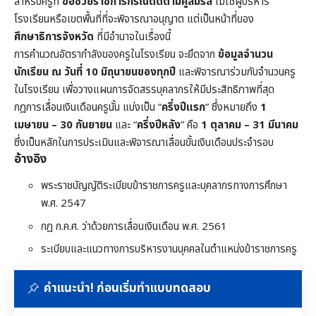
สำหรับครูที่
ขอช่วยราชการกรณีติดตามคู่สมรส
ไม่ใช่ผู้บริหาร
โรงเรียนหรือเขตพื้นที่ที่จะพิจารณาอนุญาต แต่เป็นหน้าที่ของ
ศึกษาธิการจังหวัด
ที่มีอำนาจในเรื่องนี้
การคำนวณอัตรากำลังของครูในโรงเรียน จะยึดจาก
ข้อมูลจำนวน
นักเรียน ณ วันที่ 10 มิถุนายนของทุกปี
และพิจารณาร่วมกับจำนวนครู
ในโรงเรียน เพื่อวางแผนการจัดสรรบุคลากรให้มีประสิทธิภาพที่สุด
กฎการเลื่อนเงินเดือนครูนั้น แบ่งเป็น “
ครึ่งปีแรก
” ซึ่งหมายถึง
1
เมษายน – 30 กันยายน
และ “
ครึ่งปีหลัง
” คือ
1 ตุลาคม – 31 มีนาคม
ซึ่งเป็นหลักในการประเมินและพิจารณาเลื่อนขั้นเงินเดือนประจำรอบ
อ้างอิง
พระราชบัญญัติระเบียบข้าราชการครูและบุคลากรทางการศึกษา
พ.ศ. 2547
กฎ ก.ค.ศ. ว่าด้วยการเลื่อนเงินเดือน พ.ศ. 2561
ระเบียบและแนวทางการบริหารงานบุคคลในตำแหน่งข้าราชการครู
คำแนะนำ! ก่อนเริ่มทำแบบทดสอบ