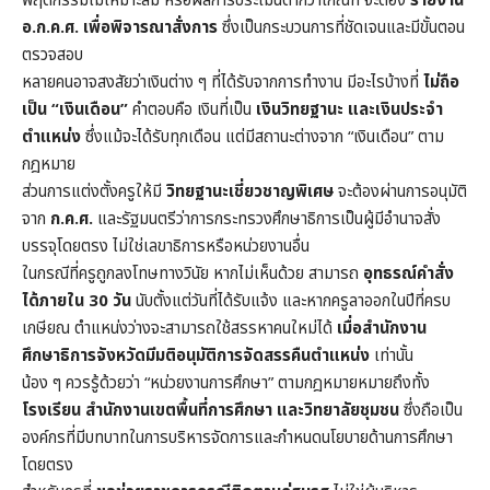
พฤติกรรมไม่เหมาะสม หรือผลการประเมินต่ำกว่าเกณฑ์ จะต้อง
รายงาน
อ.ก.ค.ศ. เพื่อพิจารณาสั่งการ
ซึ่งเป็นกระบวนการที่ชัดเจนและมีขั้นตอน
ตรวจสอบ
หลายคนอาจสงสัยว่าเงินต่าง ๆ ที่ได้รับจากการทำงาน มีอะไรบ้างที่
ไม่ถือ
เป็น “เงินเดือน”
คำตอบคือ เงินที่เป็น
เงินวิทยฐานะ และเงินประจำ
ตำแหน่ง
ซึ่งแม้จะได้รับทุกเดือน แต่มีสถานะต่างจาก “เงินเดือน” ตาม
กฎหมาย
ส่วนการแต่งตั้งครูให้มี
วิทยฐานะเชี่ยวชาญพิเศษ
จะต้องผ่านการอนุมัติ
จาก
ก.ค.ศ.
และรัฐมนตรีว่าการกระทรวงศึกษาธิการเป็นผู้มีอำนาจสั่ง
บรรจุโดยตรง ไม่ใช่เลขาธิการหรือหน่วยงานอื่น
ในกรณีที่ครูถูกลงโทษทางวินัย หากไม่เห็นด้วย สามารถ
อุทธรณ์คำสั่ง
ได้ภายใน 30 วัน
นับตั้งแต่วันที่ได้รับแจ้ง และหากครูลาออกในปีที่ครบ
เกษียณ ตำแหน่งว่างจะสามารถใช้สรรหาคนใหม่ได้
เมื่อสำนักงาน
ศึกษาธิการจังหวัดมีมติอนุมัติการจัดสรรคืนตำแหน่ง
เท่านั้น
น้อง ๆ ควรรู้ด้วยว่า “หน่วยงานการศึกษา” ตามกฎหมายหมายถึงทั้ง
โรงเรียน สำนักงานเขตพื้นที่การศึกษา และวิทยาลัยชุมชน
ซึ่งถือเป็น
องค์กรที่มีบทบาทในการบริหารจัดการและกำหนดนโยบายด้านการศึกษา
โดยตรง