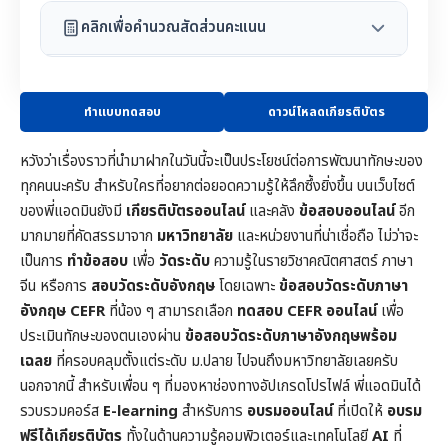
คลิกเพื่อคำนวณสัดส่วนคะแนน
ทำแบบทดสอบ
ดาวน์โหลดเกียรติบัตร
หวังว่าเรื่องราวที่นำมาฝากในวันนี้จะเป็นประโยชน์ต่อการพัฒนาทักษะของ
ทุกคนนะครับ สำหรับใครที่อยากต่อยอดความรู้ให้ลึกซึ้งยิ่งขึ้น บนเว็บไซต์
ของพี่แอดมินยังมี
เกียรติบัตรออนไลน์
และคลัง
ข้อสอบออนไลน์
อีก
มากมายที่คัดสรรมาจาก
มหาวิทยาลัย
และหน่วยงานที่น่าเชื่อถือ ไม่ว่าจะ
เป็นการ
ทำข้อสอบ
เพื่อ
วัดระดับ
ความรู้ในราย
วิชาคณิตศาสตร์
ภาษา
จีน หรือการ
สอบวัดระดับอังกฤษ
โดยเฉพาะ
ข้อสอบวัดระดับภาษา
อังกฤษ CEFR
ที่น้อง ๆ สามารถเลือก
ทดสอบ CEFR ออนไลน์
เพื่อ
ประเมินทักษะของตนเองผ่าน
ข้อสอบวัดระดับภาษาอังกฤษพร้อม
เฉลย
ที่ครอบคลุมตั้งแต่ระดับ ม.ปลาย ไปจนถึงมหาวิทยาลัยเลยครับ
นอกจากนี้ สำหรับเพื่อน ๆ ที่มองหาช่องทางอัปเกรดโปรไฟล์ พี่แอดมินได้
รวบรวมคอร์ส
E-learning
สำหรับการ
อบรมออนไลน์
ที่เปิดให้
อบรม
ฟรีได้เกียรติบัตร
ทั้งในด้านความรู้คอมพิวเตอร์และเทคโนโลยี
AI
ที่