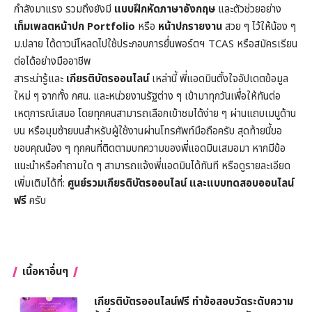
กำลังมาแรง รวมถึงยังมี
แบบฝึกหัดภาษาอังกฤษ
และตัวช่วยอย่าง
เท็มเพลตหน้าปก
Portfolio
หรือ
หน้าปกรายงาน
สวย ๆ ไว้ให้น้อง ๆ
ม.ปลาย ได้ดาวน์โหลดไปใช้ประกอบการยื่นพอร์ตฯ TCAS หรือสมัครเรียน
ต่อได้อย่างมืออาชีพ
สาระน่ารู้และ
เกียรติบัตรออนไลน์
เหล่านี้ พี่แอดมินตั้งใจอัปเดตข้อมูล
ใหม่ ๆ จากทั้ง กศน. และหน่วยงานรัฐต่าง ๆ เข้ามาทุกวันเพื่อให้ทันต่อ
เหตุการณ์เสมอ โดยทุกคนสามารถเลือกเข้าชมได้ง่าย ๆ ผ่านแถบเมนูด้าน
บน หรือมุมซ้ายบนสำหรับผู้ใช้งานผ่านโทรศัพท์มือถือครับ สุดท้ายนี้ขอ
ขอบคุณน้อง ๆ ทุกคนที่ติดตามบทความของพี่แอดมินเสมอมา หากมีข้อ
แนะนำหรือคำถามใด ๆ สามารถแจ้งพี่แอดมินได้ทันที หรือดูรายละเอียด
เพิ่มเติมได้ที่:
ศูนย์รวมเกียรติบัตรออนไลน์ และแบบทดสอบออนไลน์
ฟรี
ครับ
เนื้อหาอื่นๆ
เกียรติบัตรออนไลน์ฟรี ทำข้อสอบวัดระดับความ