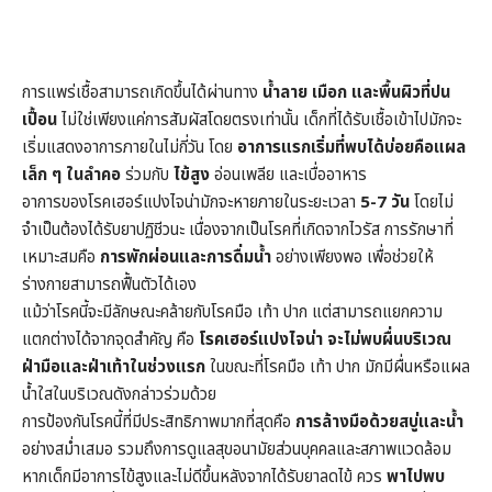
การแพร่เชื้อสามารถเกิดขึ้นได้ผ่านทาง
น้ำลาย เมือก และพื้นผิวที่ปน
เปื้อน
ไม่ใช่เพียงแค่การสัมผัสโดยตรงเท่านั้น เด็กที่ได้รับเชื้อเข้าไปมักจะ
เริ่มแสดงอาการภายในไม่กี่วัน โดย
อาการแรกเริ่มที่พบได้บ่อยคือแผล
เล็ก ๆ ในลำคอ
ร่วมกับ
ไข้สูง
อ่อนเพลีย และเบื่ออาหาร
อาการของโรคเฮอร์แปงไจน่ามักจะหายภายในระยะเวลา
5-7 วัน
โดยไม่
จำเป็นต้องได้รับยาปฏิชีวนะ เนื่องจากเป็นโรคที่เกิดจากไวรัส การรักษาที่
เหมาะสมคือ
การพักผ่อนและการดื่มน้ำ
อย่างเพียงพอ เพื่อช่วยให้
ร่างกายสามารถฟื้นตัวได้เอง
แม้ว่าโรคนี้จะมีลักษณะคล้ายกับโรคมือ เท้า ปาก แต่สามารถแยกความ
แตกต่างได้จากจุดสำคัญ คือ
โรคเฮอร์แปงไจน่า จะไม่พบผื่นบริเวณ
ฝ่ามือและฝ่าเท้าในช่วงแรก
ในขณะที่โรคมือ เท้า ปาก มักมีผื่นหรือแผล
น้ำใสในบริเวณดังกล่าวร่วมด้วย
การป้องกันโรคนี้ที่มีประสิทธิภาพมากที่สุดคือ
การล้างมือด้วยสบู่และน้ำ
อย่างสม่ำเสมอ รวมถึงการดูแลสุขอนามัยส่วนบุคคลและสภาพแวดล้อม
หากเด็กมีอาการไข้สูงและไม่ดีขึ้นหลังจากได้รับยาลดไข้ ควร
พาไปพบ