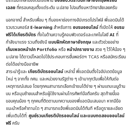
ประเมินทักษะของตนเองผ่าน
ข้อสอบวัดระดับภาษาอังกฤษพร้อม
เฉลย
ที่ครอบคลุมตั้งแต่ระดับ ม.ปลาย ไปจนถึงมหาวิทยาลัยเลยครับ
นอกจากนี้ สำหรับเพื่อน ๆ ที่มองหาช่องทางอัปเกรดโปรไฟล์ พี่แอดมินได้
รวบรวมคอร์ส
E-learning
สำหรับการ
อบรมออนไลน์
ที่เปิดให้
อบรม
ฟรีได้เกียรติบัตร
ทั้งในด้านความรู้คอมพิวเตอร์และเทคโนโลยี
AI
ที่
กำลังมาแรง รวมถึงยังมี
แบบฝึกหัดภาษาอังกฤษ
และตัวช่วยอย่าง
เท็มเพลตหน้าปก
Portfolio
หรือ
หน้าปกรายงาน
สวย ๆ ไว้ให้น้อง ๆ
ม.ปลาย ได้ดาวน์โหลดไปใช้ประกอบการยื่นพอร์ตฯ TCAS หรือสมัครเรียน
ต่อได้อย่างมืออาชีพ
สาระน่ารู้และ
เกียรติบัตรออนไลน์
เหล่านี้ พี่แอดมินตั้งใจอัปเดตข้อมูล
ใหม่ ๆ จากทั้ง กศน. และหน่วยงานรัฐต่าง ๆ เข้ามาทุกวันเพื่อให้ทันต่อ
เหตุการณ์เสมอ โดยทุกคนสามารถเลือกเข้าชมได้ง่าย ๆ ผ่านแถบเมนูด้าน
บน หรือมุมซ้ายบนสำหรับผู้ใช้งานผ่านโทรศัพท์มือถือครับ สุดท้ายนี้ขอ
ขอบคุณน้อง ๆ ทุกคนที่ติดตามบทความของพี่แอดมินเสมอมา หากมีข้อ
แนะนำหรือคำถามใด ๆ สามารถแจ้งพี่แอดมินได้ทันที หรือดูรายละเอียด
เพิ่มเติมได้ที่:
ศูนย์รวมเกียรติบัตรออนไลน์ และแบบทดสอบออนไลน์
ฟรี
ครับ