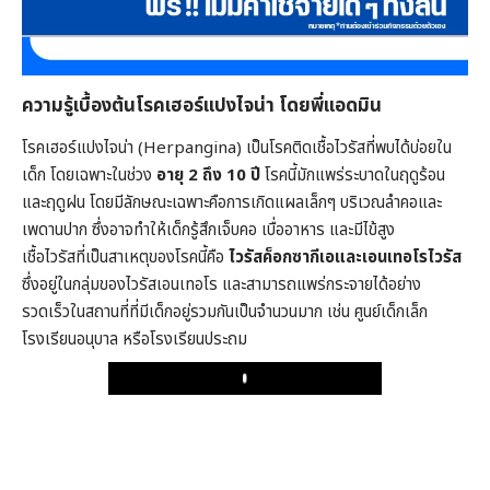
ความรู้เบื้องต้นโรคเฮอร์แปงไจน่า โดยพี่แอดมิน
โรคเฮอร์แปงไจน่า (Herpangina) เป็นโรคติดเชื้อไวรัสที่พบได้บ่อยใน
เด็ก โดยเฉพาะในช่วง
อายุ 2 ถึง 10 ปี
โรคนี้มักแพร่ระบาดในฤดูร้อน
และฤดูฝน โดยมีลักษณะเฉพาะคือการเกิดแผลเล็กๆ บริเวณลำคอและ
เพดานปาก ซึ่งอาจทำให้เด็กรู้สึกเจ็บคอ เบื่ออาหาร และมีไข้สูง
เชื้อไวรัสที่เป็นสาเหตุของโรคนี้คือ
ไวรัสค็อกซากีเอและเอนเทอโรไวรัส
ซึ่งอยู่ในกลุ่มของไวรัสเอนเทอโร และสามารถแพร่กระจายได้อย่าง
รวดเร็วในสถานที่ที่มีเด็กอยู่รวมกันเป็นจำนวนมาก เช่น ศูนย์เด็กเล็ก
โรงเรียนอนุบาล หรือโรงเรียนประถม
Play