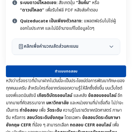
ระบบดาวน์โหลดเอง:
สังเกตปุ่ม
“สืบค้น”
หรือ
“ดาวน์โหลด”
เพื่อรับไฟล์ PDF หลังส่งคำตอบ
Quizeducate เป็นเพียงตัวกลาง:
แพลตฟอร์มไม่ใช่ผู้
ออกใบประกาศ และไม่มีอำนาจแก้ไขข้อมูลใดๆ
คลิกเพื่อคำนวณสัดส่วนคะแนน
ทำแบบทดสอบ
หวังว่าเรื่องราวที่นำมาฝากในวันนี้จะเป็นประโยชน์ต่อการพัฒนาทักษะของ
ทุกคนนะครับ สำหรับใครที่อยากต่อยอดความรู้ให้ลึกซึ้งยิ่งขึ้น บนเว็บไซต์
ของพี่แอดมินยังมี
เกียรติบัตรออนไลน์
และคลัง
ข้อสอบออนไลน์
อีก
มากมายที่คัดสรรมาจาก
มหาวิทยาลัย
และหน่วยงานที่น่าเชื่อถือ ไม่ว่าจะ
เป็นการ
ทำข้อสอบ
เพื่อ
วัดระดับ
ความรู้ในราย
วิชาคณิตศาสตร์
ภาษา
จีน หรือการ
สอบวัดระดับอังกฤษ
โดยเฉพาะ
ข้อสอบวัดระดับภาษา
อังกฤษ CEFR
ที่น้อง ๆ สามารถเลือก
ทดสอบ CEFR ออนไลน์
เพื่อ