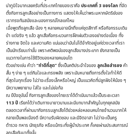
น่าภูมิใจมากเลยครับที่ประเทศไทยของเราคือ
ประเทศที่ 3 ของโลก
ที่จัด
ตั้งกิจการลูกเสืออย่างเป็นทางการ แสดงให้เห็นว่าพระมหากษัตริย์ของ
เราทรงทันสมัยและมองการณ์ไกลแค่ไหน
เมื่อพูดถึงลูกเสือ น้อง ๆ หลายคนอาจนึกถึงแค่ชุดสีกากี หรือกิจกรรมเดิน
ป่า แต่จริง ๆ แล้ว ลูกเสือคือกระบวนการฝึกฝนตัวเองอย่างต่อเนื่อง ทั้ง
ร่างกาย จิตใจ และความคิด แน่นอนว่ามันไม่ได้จำกัดอยู่แค่ช่วงเวลาที่เรา
เป็นนักเรียนเท่านั้น เพราะคติพจน์ของลูกเสือบางประเภท ยังกลายเป็น
แนวทางในการใช้ชีวิตของหลายคนจนโต
ตัวอย่างเช่น คำว่า
“ทำดีที่สุด”
ซึ่งเป็นคติประจำใจของ
ลูกเสือสำรอง
คำ
สั้น ๆ ง่าย ๆ แต่กินใจและทรงพลัง เพราะมันหมายถึงการตั้งใจทำให้ดี
ที่สุดในทุกเรื่อง ไม่ว่าจะเรื่องเล็กหรือใหญ่ เป็นแนวคิดที่ปลูกฝังให้น้อง ๆ
มีความพยายาม ใส่ใจ และไม่ย่อท้อ
ณ ปีปัจจุบันนี้ กิจการลูกเสือของไทยเราได้ดำเนินมาแล้วเป็นระยะเวลา
113 ปี
เรียกได้ว่าเดินทางมายาวนานและมีบทบาทสำคัญในทุกยุคสมัย
ตลอดเวลาที่ผ่านมากิจกรรมลูกเสือได้ช่วยหล่อหลอมคนไทยจำนวนมากให้
กลายเป็นพลเมืองดี มีความรับผิดชอบ และมีจิตอาสา ไม่ว่าจะเป็นครู
ตำรวจ ทหาร นักธุรกิจ หรือแม้กระทั่งผู้นำประเทศ ก็เคยผ่านประสบการณ์
ลูกเสือกันมาทั้งนั้น