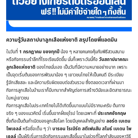
ความรู้
วันสถาปนาลูกเสือแห่งชาติ
สรุปโดยพี่แอดมิน
ในวันที่
1 กรกฎาคม ของทุกปี
น้อง ๆ หลายคนคงคุ้นกับพิธีสวนสนาม
หรือกิจกรรมรำลึกที่โรงเรียนจัดขึ้น นั่นก็เพราะวันนี้คือ
วันสถาปนาคณะ
ลูกเสือแห่งชาติ
ของไทยนั่นเอง เป็นวันที่มีความหมายอย่างมาก เพราะ
เป็นจุดเริ่มต้นของการพัฒนาน้อง ๆ เยาวชนไทยให้เป็นคนดี มีระเบียบ
รู้จักเสียสละ และมีความรับผิดชอบต่อส่วนรวม ซึ่งตลอดเวลาที่ผ่านมา
กิจการลูกเสือในบ้านเราก็มีบทบาทสำคัญต่อการสร้างวินัยและจิตสาธารณะ
ในหมู่เยาวชน
กิจการลูกเสือในประเทศไทยไม่ได้เกิดขึ้นมาแบบไม่มีรากนะครับ ต้นทาง
จริง ๆ ของแนวคิดนี้ เริ่มขึ้นจากฝั่งยุโรป โดยเฉพาะที่
ประเทศอังกฤษ
ซึ่งถือเป็นต้นกำเนิดของลูกเสือโลก โดยมีบุคคลสำคัญอย่าง
ลอร์ด เบเดน
โพเอลล์
หรือชื่อเต็ม ๆ ว่า
บารอน โรเบิร์ต สตีเฟนสัน สไมธ์ เบเดน โพ
เอลล์
เป็นผู้ริเริ่มการจัดกิจกรรมลูกเสือขึ้นมาในช่วงที่โลกกำลังมองหาวิธี