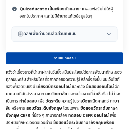
Quizeducate เป็นเพียงตัวกลาง:
แพลตฟอร์มไม่ใช่ผู้
ออกใบประกาศ และไม่มีอำนาจแก้ไขข้อมูลใดๆ
คลิกเพื่อคำนวณสัดส่วนคะแนน
ทำแบบทดสอบ
หวังว่าเรื่องราวที่นำมาฝากในวันนี้จะเป็นประโยชน์ต่อการพัฒนาทักษะของ
ทุกคนนะครับ สำหรับใครที่อยากต่อยอดความรู้ให้ลึกซึ้งยิ่งขึ้น บนเว็บไซต์
ของพี่แอดมินยังมี
เกียรติบัตรออนไลน์
และคลัง
ข้อสอบออนไลน์
อีก
มากมายที่คัดสรรมาจาก
มหาวิทยาลัย
และหน่วยงานที่น่าเชื่อถือ ไม่ว่าจะ
เป็นการ
ทำข้อสอบ
เพื่อ
วัดระดับ
ความรู้ในราย
วิชาคณิตศาสตร์
ภาษา
จีน หรือการ
สอบวัดระดับอังกฤษ
โดยเฉพาะ
ข้อสอบวัดระดับภาษา
อังกฤษ CEFR
ที่น้อง ๆ สามารถเลือก
ทดสอบ CEFR ออนไลน์
เพื่อ
ประเมินทักษะของตนเองผ่าน
ข้อสอบวัดระดับภาษาอังกฤษพร้อม