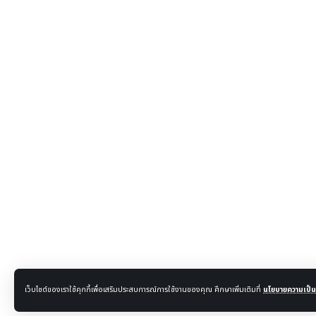
เว็บไซต์ของเราใช้คุกกี้เพื่อเสริมประสบการณ์การใช้งานของคุณ ศึกษาเพิ่มเติมที่
นโยบายความเป็นส