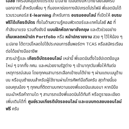
เฉลย
ที่ครอบคลุมตั้งแต่ระดับ ม.ปลาย ไปจนถึงมหาวิทยาลัยเลยครับ
นอกจากนี้ สำหรับเพื่อน ๆ ที่มองหาช่องทางอัปเกรดโปรไฟล์ พี่แอดมินได้
รวบรวมคอร์ส
E-learning
สำหรับการ
อบรมออนไลน์
ที่เปิดให้
อบรม
ฟรีได้เกียรติบัตร
ทั้งในด้านความรู้คอมพิวเตอร์และเทคโนโลยี
AI
ที่
กำลังมาแรง รวมถึงยังมี
แบบฝึกหัดภาษาอังกฤษ
และตัวช่วยอย่าง
เท็มเพลตหน้าปก
Portfolio
หรือ
หน้าปกรายงาน
สวย ๆ ไว้ให้น้อง ๆ
ม.ปลาย ได้ดาวน์โหลดไปใช้ประกอบการยื่นพอร์ตฯ TCAS หรือสมัครเรียน
ต่อได้อย่างมืออาชีพ
สาระน่ารู้และ
เกียรติบัตรออนไลน์
เหล่านี้ พี่แอดมินตั้งใจอัปเดตข้อมูล
ใหม่ ๆ จากทั้ง กศน. และหน่วยงานรัฐต่าง ๆ เข้ามาทุกวันเพื่อให้ทันต่อ
เหตุการณ์เสมอ โดยทุกคนสามารถเลือกเข้าชมได้ง่าย ๆ ผ่านแถบเมนูด้าน
บน หรือมุมซ้ายบนสำหรับผู้ใช้งานผ่านโทรศัพท์มือถือครับ สุดท้ายนี้ขอ
ขอบคุณน้อง ๆ ทุกคนที่ติดตามบทความของพี่แอดมินเสมอมา หากมีข้อ
แนะนำหรือคำถามใด ๆ สามารถแจ้งพี่แอดมินได้ทันที หรือดูรายละเอียด
เพิ่มเติมได้ที่:
ศูนย์รวมเกียรติบัตรออนไลน์ และแบบทดสอบออนไลน์
ฟรี
ครับ