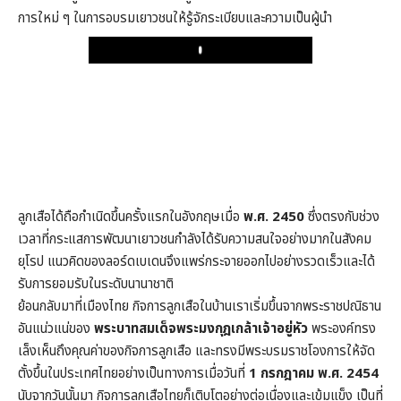
การใหม่ ๆ ในการอบรมเยาวชนให้รู้จักระเบียบและความเป็นผู้นำ
Play
ลูกเสือได้ถือกำเนิดขึ้นครั้งแรกในอังกฤษเมื่อ
พ.ศ. 2450
ซึ่งตรงกับช่วง
เวลาที่กระแสการพัฒนาเยาวชนกำลังได้รับความสนใจอย่างมากในสังคม
ยุโรป แนวคิดของลอร์ดเบเดนจึงแพร่กระจายออกไปอย่างรวดเร็วและได้
รับการยอมรับในระดับนานาชาติ
ย้อนกลับมาที่เมืองไทย กิจการลูกเสือในบ้านเราเริ่มขึ้นจากพระราชปณิธาน
อันแน่วแน่ของ
พระบาทสมเด็จพระมงกุฎเกล้าเจ้าอยู่หัว
พระองค์ทรง
เล็งเห็นถึงคุณค่าของกิจการลูกเสือ และทรงมีพระบรมราชโองการให้จัด
ตั้งขึ้นในประเทศไทยอย่างเป็นทางการเมื่อวันที่
1 กรกฎาคม พ.ศ. 2454
นับจากวันนั้นมา กิจการลูกเสือไทยก็เติบโตอย่างต่อเนื่องและเข้มแข็ง เป็นที่