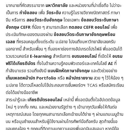
มากมายที่คัดสรรมาจาก
มหาวิทยาลัย
และหน่วยงานที่น่าเชื่อถือ ไม่ว่าจะ
เป็นการ
ทำข้อสอบ
เพื่อ
วัดระดับ
ความรู้ในราย
วิชาคณิตศาสตร์
ภาษา
จีน หรือการ
สอบวัดระดับอังกฤษ
โดยเฉพาะ
ข้อสอบวัดระดับภาษา
อังกฤษ CEFR
ที่น้อง ๆ สามารถเลือก
ทดสอบ CEFR ออนไลน์
เพื่อ
ประเมินทักษะของตนเองผ่าน
ข้อสอบวัดระดับภาษาอังกฤษพร้อม
เฉลย
ที่ครอบคลุมตั้งแต่ระดับ ม.ปลาย ไปจนถึงมหาวิทยาลัยเลยครับ
นอกจากนี้ สำหรับเพื่อน ๆ ที่มองหาช่องทางอัปเกรดโปรไฟล์ พี่แอดมินได้
รวบรวมคอร์ส
E-learning
สำหรับการ
อบรมออนไลน์
ที่เปิดให้
อบรม
ฟรีได้เกียรติบัตร
ทั้งในด้านความรู้คอมพิวเตอร์และเทคโนโลยี
AI
ที่
กำลังมาแรง รวมถึงยังมี
แบบฝึกหัดภาษาอังกฤษ
และตัวช่วยอย่าง
เท็มเพลตหน้าปก
Portfolio
หรือ
หน้าปกรายงาน
สวย ๆ ไว้ให้น้อง ๆ
ม.ปลาย ได้ดาวน์โหลดไปใช้ประกอบการยื่นพอร์ตฯ TCAS หรือสมัครเรียน
ต่อได้อย่างมืออาชีพ
สาระน่ารู้และ
เกียรติบัตรออนไลน์
เหล่านี้ พี่แอดมินตั้งใจอัปเดตข้อมูล
ใหม่ ๆ จากทั้ง กศน. และหน่วยงานรัฐต่าง ๆ เข้ามาทุกวันเพื่อให้ทันต่อ
เหตุการณ์เสมอ โดยทุกคนสามารถเลือกเข้าชมได้ง่าย ๆ ผ่านแถบเมนูด้าน
บน หรือมุมซ้ายบนสำหรับผู้ใช้งานผ่านโทรศัพท์มือถือครับ สุดท้ายนี้ขอ
ขอบคุณน้อง ๆ ทุกคนที่ติดตามบทความของพี่แอดมินเสมอมา หากมีข้อ