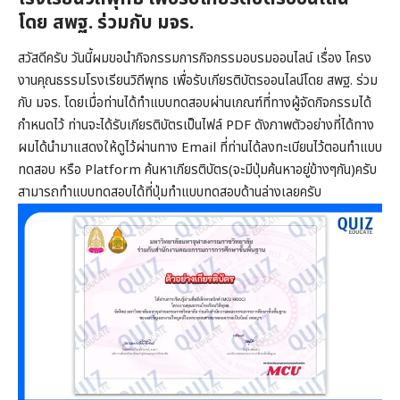
โดย สพฐ. ร่วมกับ มจร.
สวัสดีครับ วันนี้ผมขอนำกิจกรรมการกิจกรรมอบรมออนไลน์ เรื่อง โครง
งานคุณธรรมโรงเรียนวิถีพุทธ เพื่อรับเกียรติบัตรออนไลน์โดย สพฐ. ร่วม
กับ มจร. โดยเมื่อท่านได้ทำแบบทดสอบผ่านเกณฑ์ที่ทางผู้จัดกิจกรรมได้
กำหนดไว้ ท่านจะได้รับเกียรติบัตรเป็นไฟล์ PDF ดังภาพตัวอย่างที่ได้ทาง
ผมได้นำมาแสดงให้ดูไว้ผ่านทาง Email ที่ท่านได้ลงทะเบียนไว้ตอนทำแบบ
ทดสอบ หรือ Platform ค้นหาเกียรติบัตร(จะมีปุ่มค้นหาอยู่ข้างๆกัน)ครับ
สามารถทำแบบทดสอบได้ที่ปุ่มทำแบบทดสอบด้านล่างเลยครับ