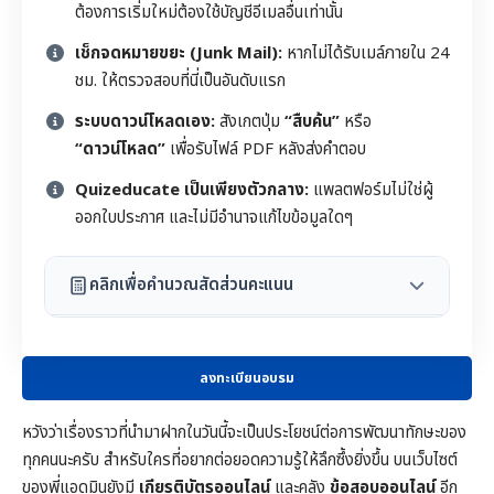
ต้องการเริ่มใหม่ต้องใช้บัญชีอีเมลอื่นเท่านั้น
เช็กจดหมายขยะ (Junk Mail):
หากไม่ได้รับเมล์ภายใน 24
ชม. ให้ตรวจสอบที่นี่เป็นอันดับแรก
ระบบดาวน์โหลดเอง:
สังเกตปุ่ม
“สืบค้น”
หรือ
“ดาวน์โหลด”
เพื่อรับไฟล์ PDF หลังส่งคำตอบ
Quizeducate เป็นเพียงตัวกลาง:
แพลตฟอร์มไม่ใช่ผู้
ออกใบประกาศ และไม่มีอำนาจแก้ไขข้อมูลใดๆ
คลิกเพื่อคำนวณสัดส่วนคะแนน
ลงทะเบียนอบรม
หวังว่าเรื่องราวที่นำมาฝากในวันนี้จะเป็นประโยชน์ต่อการพัฒนาทักษะของ
ทุกคนนะครับ สำหรับใครที่อยากต่อยอดความรู้ให้ลึกซึ้งยิ่งขึ้น บนเว็บไซต์
ของพี่แอดมินยังมี
เกียรติบัตรออนไลน์
และคลัง
ข้อสอบออนไลน์
อีก