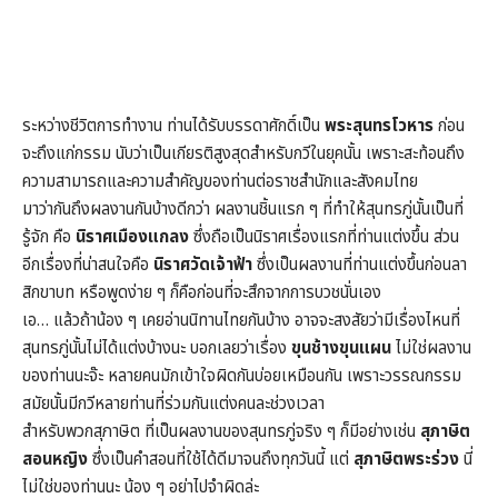
ระหว่างชีวิตการทำงาน ท่านได้รับบรรดาศักดิ์เป็น
พระสุนทรโวหาร
ก่อน
จะถึงแก่กรรม นับว่าเป็นเกียรติสูงสุดสำหรับกวีในยุคนั้น เพราะสะท้อนถึง
ความสามารถและความสำคัญของท่านต่อราชสำนักและสังคมไทย
มาว่ากันถึงผลงานกันบ้างดีกว่า ผลงานชิ้นแรก ๆ ที่ทำให้สุนทรภู่นั้นเป็นที่
รู้จัก คือ
นิราศเมืองแกลง
ซึ่งถือเป็นนิราศเรื่องแรกที่ท่านแต่งขึ้น ส่วน
อีกเรื่องที่น่าสนใจคือ
นิราศวัดเจ้าฟ้า
ซึ่งเป็นผลงานที่ท่านแต่งขึ้นก่อนลา
สิกขาบท หรือพูดง่าย ๆ ก็คือก่อนที่จะสึกจากการบวชนั่นเอง
เอ… แล้วถ้าน้อง ๆ เคยอ่านนิทานไทยกันบ้าง อาจจะสงสัยว่ามีเรื่องไหนที่
สุนทรภู่นั้นไม่ได้แต่งบ้างนะ บอกเลยว่าเรื่อง
ขุนช้างขุนแผน
ไม่ใช่ผลงาน
ของท่านนะจ๊ะ หลายคนมักเข้าใจผิดกันบ่อยเหมือนกัน เพราะวรรณกรรม
สมัยนั้นมีกวีหลายท่านที่ร่วมกันแต่งคนละช่วงเวลา
สำหรับพวกสุภาษิต ที่เป็นผลงานของสุนทรภู่จริง ๆ ก็มีอย่างเช่น
สุภาษิต
สอนหญิง
ซึ่งเป็นคำสอนที่ใช้ได้ดีมาจนถึงทุกวันนี้ แต่
สุภาษิตพระร่วง
นี่
ไม่ใช่ของท่านนะ น้อง ๆ อย่าไปจำผิดล่ะ