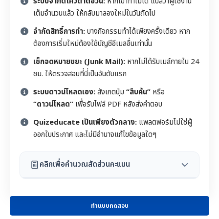
ระบบจำกัดโควตาต่อวัน:
หากเข้าทำไม่ได้ แปลว่าผู้ใช้งาน
เต็มจำนวนแล้ว ให้กลับมาลองใหม่ในวันถัดไป
จำกัดสิทธิ์การทำ:
บางกิจกรรมทำได้เพียงครั้งเดียว หาก
ต้องการเริ่มใหม่ต้องใช้บัญชีอีเมลอื่นเท่านั้น
เช็กจดหมายขยะ (Junk Mail):
หากไม่ได้รับเมล์ภายใน 24
ชม. ให้ตรวจสอบที่นี่เป็นอันดับแรก
ระบบดาวน์โหลดเอง:
สังเกตปุ่ม
“สืบค้น”
หรือ
“ดาวน์โหลด”
เพื่อรับไฟล์ PDF หลังส่งคำตอบ
Quizeducate เป็นเพียงตัวกลาง:
แพลตฟอร์มไม่ใช่ผู้
ออกใบประกาศ และไม่มีอำนาจแก้ไขข้อมูลใดๆ
คลิกเพื่อคำนวณสัดส่วนคะแนน
ทำแบบทดสอบ