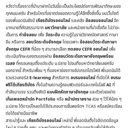
หวังว่าเรื่องราวที่นำมาฝากในวันนี้จะเป็นประโยชน์ต่อการพัฒนาทักษะของ
ทุกคนนะครับ สำหรับใครที่อยากต่อยอดความรู้ให้ลึกซึ้งยิ่งขึ้น บนเว็บไซต์
ของพี่แอดมินยังมี
เกียรติบัตรออนไลน์
และคลัง
ข้อสอบออนไลน์
อีก
มากมายที่คัดสรรมาจาก
มหาวิทยาลัย
และหน่วยงานที่น่าเชื่อถือ ไม่ว่าจะ
เป็นการ
ทำข้อสอบ
เพื่อ
วัดระดับ
ความรู้ในราย
วิชาคณิตศาสตร์
ภาษา
จีน หรือการ
สอบวัดระดับอังกฤษ
โดยเฉพาะ
ข้อสอบวัดระดับภาษา
อังกฤษ CEFR
ที่น้อง ๆ สามารถเลือก
ทดสอบ CEFR ออนไลน์
เพื่อ
ประเมินทักษะของตนเองผ่าน
ข้อสอบวัดระดับภาษาอังกฤษพร้อม
เฉลย
ที่ครอบคลุมตั้งแต่ระดับ ม.ปลาย ไปจนถึงมหาวิทยาลัยเลยครับ
นอกจากนี้ สำหรับเพื่อน ๆ ที่มองหาช่องทางอัปเกรดโปรไฟล์ พี่แอดมินได้
รวบรวมคอร์ส
E-learning
สำหรับการ
อบรมออนไลน์
ที่เปิดให้
อบรม
ฟรีได้เกียรติบัตร
ทั้งในด้านความรู้คอมพิวเตอร์และเทคโนโลยี
AI
ที่
กำลังมาแรง รวมถึงยังมี
แบบฝึกหัดภาษาอังกฤษ
และตัวช่วยอย่าง
เท็มเพลตหน้าปก
Portfolio
หรือ
หน้าปกรายงาน
สวย ๆ ไว้ให้น้อง ๆ
ม.ปลาย ได้ดาวน์โหลดไปใช้ประกอบการยื่นพอร์ตฯ TCAS หรือสมัครเรียน
ต่อได้อย่างมืออาชีพ
สาระน่ารู้และ
เกียรติบัตรออนไลน์
เหล่านี้ พี่แอดมินตั้งใจอัปเดตข้อมูล
ใหม่ ๆ จากทั้ง กศน. และหน่วยงานรัฐต่าง ๆ เข้ามาทุกวันเพื่อให้ทันต่อ