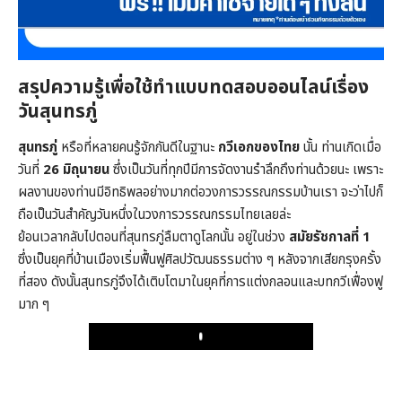
สรุปความรู้เพื่อใช้ทำแบบทดสอบออนไลน์เรื่อง
วันสุนทรภู่
สุนทรภู่
หรือที่หลายคนรู้จักกันดีในฐานะ
กวีเอกของไทย
นั้น ท่านเกิดเมื่อ
วันที่
26 มิถุนายน
ซึ่งเป็นวันที่ทุกปีมีการจัดงานรำลึกถึงท่านด้วยนะ เพราะ
ผลงานของท่านมีอิทธิพลอย่างมากต่อวงการวรรณกรรมบ้านเรา จะว่าไปก็
ถือเป็นวันสำคัญวันหนึ่งในวงการวรรณกรรมไทยเลยล่ะ
ย้อนเวลากลับไปตอนที่สุนทรภู่ลืมตาดูโลกนั้น อยู่ในช่วง
สมัยรัชกาลที่ 1
ซึ่งเป็นยุคที่บ้านเมืองเริ่มฟื้นฟูศิลปวัฒนธรรมต่าง ๆ หลังจากเสียกรุงครั้ง
ที่สอง ดังนั้นสุนทรภู่จึงได้เติบโตมาในยุคที่การแต่งกลอนและบทกวีเฟื่องฟู
มาก ๆ
Play