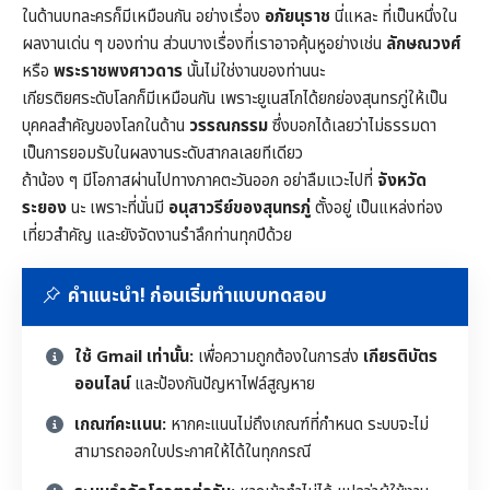
ในด้านบทละครก็มีเหมือนกัน อย่างเรื่อง
อภัยนุราช
นี่แหละ ที่เป็นหนึ่งใน
ผลงานเด่น ๆ ของท่าน ส่วนบางเรื่องที่เราอาจคุ้นหูอย่างเช่น
ลักษณวงศ์
หรือ
พระราชพงศาวดาร
นั้นไม่ใช่งานของท่านนะ
เกียรติยศระดับโลกก็มีเหมือนกัน เพราะยูเนสโกได้ยกย่องสุนทรภู่ให้เป็น
บุคคลสำคัญของโลกในด้าน
วรรณกรรม
ซึ่งบอกได้เลยว่าไม่ธรรมดา
เป็นการยอมรับในผลงานระดับสากลเลยทีเดียว
ถ้าน้อง ๆ มีโอกาสผ่านไปทางภาคตะวันออก อย่าลืมแวะไปที่
จังหวัด
ระยอง
นะ เพราะที่นั่นมี
อนุสาวรีย์ของสุนทรภู่
ตั้งอยู่ เป็นแหล่งท่อง
เที่ยวสำคัญ และยังจัดงานรำลึกท่านทุกปีด้วย
คำแนะนำ! ก่อนเริ่มทำแบบทดสอบ
ใช้ Gmail เท่านั้น:
เพื่อความถูกต้องในการส่ง
เกียรติบัตร
ออนไลน์
และป้องกันปัญหาไฟล์สูญหาย
เกณฑ์คะแนน:
หากคะแนนไม่ถึงเกณฑ์ที่กำหนด ระบบจะไม่
สามารถออกใบประกาศให้ได้ในทุกกรณี