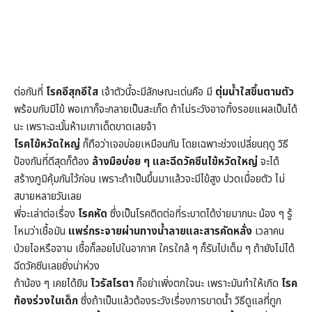
ต่อกันที่
โรคอีสุกอีใส
เจ้าตัวนี้จะมีลักษณะเด่นคือ มี
ตุ่มน้ำใสขึ้นตามตัว
พร้อมกับมีไข้ พอเกาก็จะกลายเป็นสะเก็ด ถ้าไม่ระวังอาจทิ้งรอยแผลเป็นได้
นะ เพราะฉะนั้นห้ามเกาเด็ดขาดเลยจ้า
โรคไข้หวัดใหญ่
ก็ถือว่าเจอบ่อยเหมือนกัน โดยเฉพาะช่วงเปลี่ยนฤดู วิธี
ป้องกันที่ดีสุดก็ต้อง
ล้างมือบ่อย ๆ และฉีดวัคซีนไข้หวัดใหญ่
จะได้
สร้างภูมิคุ้มกันไว้ก่อน เพราะถ้าเป็นขึ้นมาแล้วจะมีไข้สูง ปวดเมื่อยตัว ไม่
สบายหลายวันเลย
พี่จะเล่าต่อเรื่อง
โรคหัด
ซึ่งเป็นโรคติดต่อที่ระบาดได้ง่ายมากนะ น้อง ๆ รู้
ไหมว่าเชื้อมัน
แพร่กระจายผ่านทางน้ำลายและสารคัดหลั่ง
เวลาคน
ป่วยไอหรือจาม เชื้อก็ลอยไปในอากาศ ใครใกล้ ๆ ก็รับไปเต็ม ๆ ถ้ายังไม่ได้
ฉีดวัคซีนเลยยิ่งน่าห่วง
ถ้าน้อง ๆ เคยได้ยิน
ไวรัสโรตา
ก็อย่าเพิ่งตกใจนะ เพราะมันทำให้เกิด
โรค
ท้องร่วงในเด็ก
ซึ่งถ้าเป็นแล้วต้องระวังเรื่องการขาดน้ำ วิธีดูแลที่ถูก