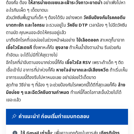
ต้องคือ ต้อง
ให้สารน้ำชดเชยและเฝ้าระวังภาวะขาดน้ำ
อย่าเพิ่งไปหา
อะไรกินเผ็ด ๆ เด็ดขาดนะ
ส่วนวัคซีนพื้นฐานที่เด็ก ๆ ต้องได้รับ อย่างพวก
วัคซีนป้องกันโรคคอตีบ
บาดทะยัก และไอกรน
จะรวมอยู่ใน
วัคซีน DTP
เวลาน้อง ๆ ไปฉีดวัคซีน
ตามนัด คุณหมอจะจัดให้ครบอยู่แล้ว
มาถึงอีกโรคที่เจอบ่อยในช่วงหน้าฝนอย่าง
ไข้เลือดออก
สาเหตุก็มาจาก
เชื้อไวรัสเดงกี
ซึ่งพาหะก็คือ
ยุงลาย
ถ้าเห็นน้ำขังตามบ้าน รีบช่วยกัน
กำจัดนะ จะได้ไม่มีที่ให้ยุงวางไข่
อีกโรคที่น่าจับตามองมากช่วงนี้ก็คือ
เชื้อไวรัส RSV
เพราะถ้าเด็ก ๆ ติด
เชื้อเข้าไป อาการที่น่าห่วงก็คือ
หายใจลำบากและมีเสียงหวีด
ถ้าเริ่มเห็น
อาการแบบนี้ต้องรีบไปหาหมอเลย อย่าปล่อยไว้เด็ดขาด
สุดท้าย วิธีง่าย ๆ ที่น้อง ๆ จะช่วยป้องกันโรคพวกนี้ได้ดีที่สุดเลยก็คือ
ล้าง
มือบ่อย ๆ และฉีดวัคซีนตามกำหนด
ทำแค่นี้ก็ลดโอกาสเจ็บป่วยไปได้
เยอะแล้ว
คำแนะนำ! ก่อนเริ่มทำแบบทดสอบ
ใช้ Gmail เท่านั้น:
เพื่อความถูกต้องในการส่ง
เกียรติบัตร