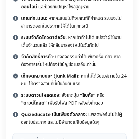
ออนไลน์
และป้องกันปัญหาไฟล์สูญหาย
เกณฑ์คะแนน:
หากคะแนนไม่ถึงเกณฑ์ที่กำหนด ระบบจะไม่
สามารถออกใบประกาศให้ได้ในทุกกรณี
ระบบจำกัดโควตาต่อวัน:
หากเข้าทำไม่ได้ แปลว่าผู้ใช้งาน
เต็มจำนวนแล้ว ให้กลับมาลองใหม่ในวันถัดไป
จำกัดสิทธิ์การทำ:
บางกิจกรรมทำได้เพียงครั้งเดียว หาก
ต้องการเริ่มใหม่ต้องใช้บัญชีอีเมลอื่นเท่านั้น
เช็กจดหมายขยะ (Junk Mail):
หากไม่ได้รับเมล์ภายใน 24
ชม. ให้ตรวจสอบที่นี่เป็นอันดับแรก
ระบบดาวน์โหลดเอง:
สังเกตปุ่ม
“สืบค้น”
หรือ
“ดาวน์โหลด”
เพื่อรับไฟล์ PDF หลังส่งคำตอบ
Quizeducate เป็นเพียงตัวกลาง:
แพลตฟอร์มไม่ใช่ผู้
ออกใบประกาศ และไม่มีอำนาจแก้ไขข้อมูลใดๆ