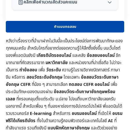
คลิกเพื่อคำนวณสัดส่วนคะแนน
ทำแบบทดสอบ
หวังว่าเรื่องราวที่นำมาฝากในวันนี้จะเป็นประโยชน์ต่อการพัฒนาทักษะของ
ทุกคนนะครับ สำหรับใครที่อยากต่อยอดความรู้ให้ลึกซึ้งยิ่งขึ้น บนเว็บไซต์
ของพี่แอดมินยังมี
เกียรติบัตรออนไลน์
และคลัง
ข้อสอบออนไลน์
อีก
มากมายที่คัดสรรมาจาก
มหาวิทยาลัย
และหน่วยงานที่น่าเชื่อถือ ไม่ว่าจะ
เป็นการ
ทำข้อสอบ
เพื่อ
วัดระดับ
ความรู้ในราย
วิชาคณิตศาสตร์
ภาษา
จีน หรือการ
สอบวัดระดับอังกฤษ
โดยเฉพาะ
ข้อสอบวัดระดับภาษา
อังกฤษ CEFR
ที่น้อง ๆ สามารถเลือก
ทดสอบ CEFR ออนไลน์
เพื่อ
ประเมินทักษะของตนเองผ่าน
ข้อสอบวัดระดับภาษาอังกฤษพร้อม
เฉลย
ที่ครอบคลุมตั้งแต่ระดับ ม.ปลาย ไปจนถึงมหาวิทยาลัยเลยครับ
นอกจากนี้ สำหรับเพื่อน ๆ ที่มองหาช่องทางอัปเกรดโปรไฟล์ พี่แอดมินได้
รวบรวมคอร์ส
E-learning
สำหรับการ
อบรมออนไลน์
ที่เปิดให้
อบรม
ฟรีได้เกียรติบัตร
ทั้งในด้านความรู้คอมพิวเตอร์และเทคโนโลยี
AI
ที่
กำลังมาแรง รวมถึงยังมี
แบบฝึกหัดภาษาอังกฤษ
และตัวช่วยอย่าง