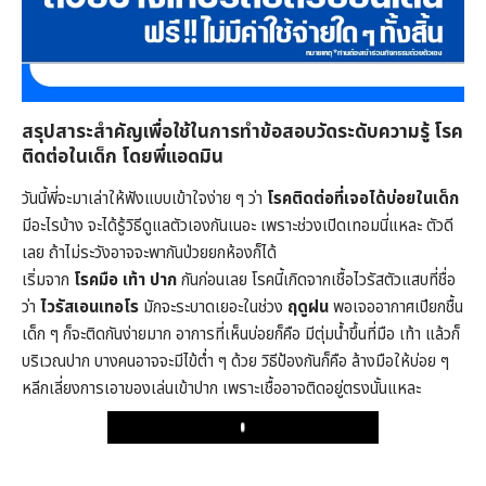
สรุปสาระสำคัญเพื่อใช้ในการทำข้อสอบวัดระดับความรู้ โรค
ติดต่อในเด็ก โดยพี่แอดมิน
วันนี้พี่จะมาเล่าให้ฟังแบบเข้าใจง่าย ๆ ว่า
โรคติดต่อที่เจอได้บ่อยในเด็ก
มีอะไรบ้าง จะได้รู้วิธีดูแลตัวเองกันเนอะ เพราะช่วงเปิดเทอมนี่แหละ ตัวดี
เลย ถ้าไม่ระวังอาจจะพากันป่วยยกห้องก็ได้
เริ่มจาก
โรคมือ เท้า ปาก
กันก่อนเลย โรคนี้เกิดจากเชื้อไวรัสตัวแสบที่ชื่อ
ว่า
ไวรัสเอนเทอโร
มักจะระบาดเยอะในช่วง
ฤดูฝน
พอเจออากาศเปียกชื้น
เด็ก ๆ ก็จะติดกันง่ายมาก อาการที่เห็นบ่อยก็คือ มีตุ่มน้ำขึ้นที่มือ เท้า แล้วก็
บริเวณปาก บางคนอาจจะมีไข้ต่ำ ๆ ด้วย วิธีป้องกันก็คือ ล้างมือให้บ่อย ๆ
หลีกเลี่ยงการเอาของเล่นเข้าปาก เพราะเชื้ออาจติดอยู่ตรงนั้นแหละ
Play