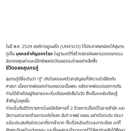
ในปี พ.ศ. 2529 องค์การยูเนสโก (UNESCO) ได้ประกาศยกย่องให้สุนทร
ภู่เป็น
บุคคลสำคัญของโลก
ในฐานะกวีที่สร้างสรรค์ผลงานวรรณกรรม
อันทรงคุณค่าและมีอิทธิพลต่อวัฒนธรรมไทยอย่างลึกซึ้ง
ชีวิตของสุนทรภู่
สุนทรภู่มีชื่อเดิมว่า “ภู่” เกิดในครอบครัวสามัญชนที่มีความใกล้ชิดกับ
ศาสนา เนื่องจากพ่อของท่านเคยบวชเป็นพระ หลังจากพ่อแม่แยกทางกัน
ท่านได้ย้ายไปอยู่กับยายและเริ่มเรียนหนังสือในวัด ซึ่งเป็นแหล่งเรียนรู้
สำคัญในยุคนั้น
ท่านเริ่มต้นชีวิตราชการในสมัยรัชกาลที่ 2 ด้วยการเป็นกวีในราชสำนัก และ
มีความสามารถด้านการแต่งโคลง ฉันท์ กาพย์ กลอน อย่างโดดเด่น ต่อมา
แม้จะประสบกับช่วงเวลาที่ยากลำบาก ทั้งเรื่องส่วนตัวและการเมือง แต่ก็
ยังคงเดินหน้าแต่งกลอน และทิ้งผลงานจำนวนมากไว้ให้คนรุ่นหลังได้ศึกษา