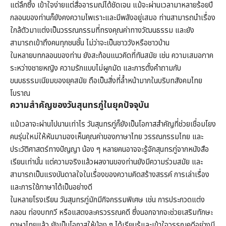
แต่ลึกซึ้ง เข้าใจง่ายแต่สื่ออารมณ์ได้ชัดเจน แม้จะผ่านเวลามาหลายร้อยปี
กลอนของท่านก็ยังคงความไพเราะและมีพลังอยู่เสมอ ท่านสามารถนำเรื่อง
ใกล้ตัวมาแต่งเป็นวรรณกรรมที่ทรงคุณค่าทางวัฒนธรรม และยัง
สามารถเข้าถึงคนทุกชนชั้น ไม่ว่าจะเป็นชาววังหรือชาวบ้าน
ในหลายบทกลอนของท่าน ยังสะท้อนแนวคิดที่ทันสมัย เช่น ความเสมอภาค
ระหว่างชายหญิง ความรักแบบไม่ผูกมัด และการตั้งคำถามกับ
ขนบธรรมเนียมของยุคสมัย ถือเป็นสิ่งที่ล้ำหน้ามากในบริบทสังคมไทย
โบราณ
ความสำคัญของวันสุนทรภู่ในยุคปัจจุบัน
แม้เวลาจะผ่านไปนานเท่าไร วันสุนทรภู่ก็ยังเป็นโอกาสสำคัญที่ช่วยเชื่อมโยง
คนรุ่นใหม่ให้หันมามองเห็นคุณค่าของภาษาไทย วรรณกรรมไทย และ
ประวัติศาสตร์ทางปัญญา น้อง ๆ หลายคนอาจจะรู้จักสุนทรภู่จากหนังสือ
เรียนเท่านั้น แต่ความจริงแล้วผลงานของท่านยังมีความร่วมสมัย และ
สามารถเป็นแรงบันดาลใจในเรื่องของความคิดสร้างสรรค์ การเล่าเรื่อง
และการใช้ภาษาได้เป็นอย่างดี
ในหลายโรงเรียน วันสุนทรภู่มักมีกิจกรรมพิเศษ เช่น การประกวดแต่ง
กลอน ท่องบทกวี หรือแสดงละครวรรณคดี ซึ่งนอกจากจะช่วยเสริมทักษะ
ภาษาไทยแล้ว ยังเป็นโอกาสให้น้อง ๆ ได้เรียนรู้และเข้าใจวรรณคดีอย่างมี