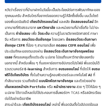
หวังว่าเรื่องราวที่นำมาฝากในวันนี้จะเป็นประโยชน์ต่อการพัฒนาทักษะของ
ทุกคนนะครับ สำหรับใครที่อยากต่อยอดความรู้ให้ลึกซึ้งยิ่งขึ้น บนเว็บไซต์
ของพี่แอดมินยังมี
เกียรติบัตรออนไลน์
และคลัง
ข้อสอบออนไลน์
อีก
มากมายที่คัดสรรมาจาก
มหาวิทยาลัย
และหน่วยงานที่น่าเชื่อถือ ไม่ว่าจะ
เป็นการ
ทำข้อสอบ
เพื่อ
วัดระดับ
ความรู้ในราย
วิชาคณิตศาสตร์
ภาษา
จีน หรือการ
สอบวัดระดับอังกฤษ
โดยเฉพาะ
ข้อสอบวัดระดับภาษา
อังกฤษ CEFR
ที่น้อง ๆ สามารถเลือก
ทดสอบ CEFR ออนไลน์
เพื่อ
ประเมินทักษะของตนเองผ่าน
ข้อสอบวัดระดับภาษาอังกฤษพร้อม
เฉลย
ที่ครอบคลุมตั้งแต่ระดับ ม.ปลาย ไปจนถึงมหาวิทยาลัยเลยครับ
นอกจากนี้ สำหรับเพื่อน ๆ ที่มองหาช่องทางอัปเกรดโปรไฟล์ พี่แอดมินได้
รวบรวมคอร์ส
E-learning
สำหรับการ
อบรมออนไลน์
ที่เปิดให้
อบรม
ฟรีได้เกียรติบัตร
ทั้งในด้านความรู้คอมพิวเตอร์และเทคโนโลยี
AI
ที่
กำลังมาแรง รวมถึงยังมี
แบบฝึกหัดภาษาอังกฤษ
และตัวช่วยอย่าง
เท็มเพลตหน้าปก
Portfolio
หรือ
หน้าปกรายงาน
สวย ๆ ไว้ให้น้อง ๆ
ม.ปลาย ได้ดาวน์โหลดไปใช้ประกอบการยื่นพอร์ตฯ TCAS หรือสมัครเรียน
ต่อได้อย่างมืออาชีพ
สาระน่ารู้และ
เกียรติบัตรออนไลน์
เหล่านี้ พี่แอดมินตั้งใจอัปเดตข้อมูล