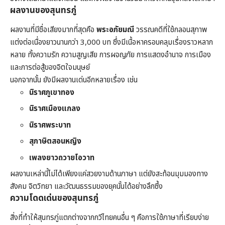
ผลงานของสุนทรภู่
ผลงานที่มีชื่อเสียงมากที่สุดคือ
พระอภัยมณี
วรรณคดีที่ใช้กลอนสุภาพ
แต่งต่อเนื่องยาวนานกว่า 3,000 บท ซึ่งมีเนื้อหาครอบคลุมเรื่องราวหลาก
หลาย ทั้งความรัก ความสูญเสีย การผจญภัย การแสดงอำนาจ การเมือง
และการต่อสู้ของจิตใจมนุษย์
นอกจากนั้น ยังมีผลงานเด่นอีกหลายเรื่อง เช่น
นิราศภูเขาทอง
นิราศเมืองแกลง
นิราศพระบาท
สุภาษิตสอนหญิง
เพลงยาวถวายโอวาท
ผลงานเหล่านี้ไม่ได้เพียงแค่สวยงามด้านภาษา แต่ยังสะท้อนมุมมองทาง
สังคม จิตวิทยา และวัฒนธรรมของยุคนั้นได้อย่างลึกซึ้ง
ความโดดเด่นของสุนทรภู่
สิ่งที่ทำให้สุนทรภู่แตกต่างจากกวีไทยคนอื่น ๆ คือการใช้ภาษาที่เรียบง่าย