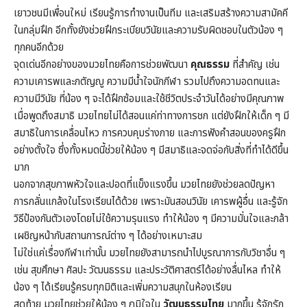
เยาวชนมีเพื่อนใหม่ เรียนรู้การทำงานเป็นทีม และเสริมสร้างความสามัคคี
ในกลุ่มฝึก อีกทั้งยังช่วยฝึกระเบียบวินัยและความรับผิดชอบในตัวน้อง ๆ
ทุกคนอีกด้วย
จุดเด่นอีกอย่างของมวยไทยคือการช่วยพัฒนา
คุณธรรม
ที่สำคัญ เช่น
ความเคารพและกตัญญู ความมีน้ำใจนักกีฬา รวมไปถึงความอดทนและ
ความมีวินัย ที่น้อง ๆ จะได้ฝึกซ้อมและใช้ชีวิตประจำวันได้อย่างมีคุณภาพ
เมื่อพูดถึงสมาธิ มวยไทยไม่ได้สอนแค่ท่าทางการชก แต่ยังฝึกให้เด็ก ๆ มี
สมาธิในการเคลื่อนไหว การควบคุมร่างกาย และการฟังคำสอนของครูฝึก
อย่างตั้งใจ ซึ่งทั้งหมดนี้ช่วยให้น้อง ๆ มีสมาธิและจดจ่อกับสิ่งที่ทำได้ดีขึ้น
มาก
นอกจากสุขภาพหัวใจและปอดที่แข็งแรงขึ้น มวยไทยยังช่วยลดปัญหา
การกลั่นแกล้งในโรงเรียนได้ด้วย เพราะมันสอนวินัย เคารพผู้อื่น และรู้จัก
วิธีป้องกันตัวเองโดยไม่ใช้ความรุนแรง ทำให้น้อง ๆ มีความมั่นใจและกล้า
เผชิญหน้ากับสถานการณ์ต่าง ๆ ได้อย่างเหมาะสม
ไม่ใช่แค่เรื่องกีฬาเท่านั้น มวยไทยยังสามารถนำไปบูรณาการกับวิชาอื่น ๆ
เช่น สุขศึกษา ศิลปะ วัฒนธรรม และประวัติศาสตร์ได้อย่างลื่นไหล ทำให้
น้อง ๆ ได้เรียนรู้ครบทุกมิติและเพิ่มความสนุกในห้องเรียน
สุดท้าย มวยไทยช่วยให้น้อง ๆ ภูมิใจใน
วัฒนธรรมไทย
มากขึ้น รู้จักรัก