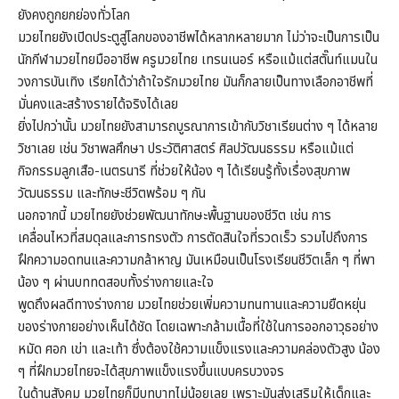
ยังคงถูกยกย่องทั่วโลก
มวยไทยยังเปิดประตูสู่โลกของอาชีพได้หลากหลายมาก ไม่ว่าจะเป็นการเป็น
นักกีฬามวยไทยมืออาชีพ ครูมวยไทย เทรนเนอร์ หรือแม้แต่สตั๊นท์แมนใน
วงการบันเทิง เรียกได้ว่าถ้าใจรักมวยไทย มันก็กลายเป็นทางเลือกอาชีพที่
มั่นคงและสร้างรายได้จริงได้เลย
ยิ่งไปกว่านั้น มวยไทยยังสามารถบูรณาการเข้ากับวิชาเรียนต่าง ๆ ได้หลาย
วิชาเลย เช่น วิชาพลศึกษา ประวัติศาสตร์ ศิลปวัฒนธรรม หรือแม้แต่
กิจกรรมลูกเสือ-เนตรนารี ที่ช่วยให้น้อง ๆ ได้เรียนรู้ทั้งเรื่องสุขภาพ
วัฒนธรรม และทักษะชีวิตพร้อม ๆ กัน
นอกจากนี้ มวยไทยยังช่วยพัฒนาทักษะพื้นฐานของชีวิต เช่น การ
เคลื่อนไหวที่สมดุลและการทรงตัว การตัดสินใจที่รวดเร็ว รวมไปถึงการ
ฝึกความอดทนและความกล้าหาญ มันเหมือนเป็นโรงเรียนชีวิตเล็ก ๆ ที่พา
น้อง ๆ ผ่านบททดสอบทั้งร่างกายและใจ
พูดถึงผลดีทางร่างกาย มวยไทยช่วยเพิ่มความทนทานและความยืดหยุ่น
ของร่างกายอย่างเห็นได้ชัด โดยเฉพาะกล้ามเนื้อที่ใช้ในการออกอาวุธอย่าง
หมัด ศอก เข่า และเท้า ซึ่งต้องใช้ความแข็งแรงและความคล่องตัวสูง น้อง
ๆ ที่ฝึกมวยไทยจะได้สุขภาพแข็งแรงขึ้นแบบครบวงจร
ในด้านสังคม มวยไทยก็มีบทบาทไม่น้อยเลย เพราะมันส่งเสริมให้เด็กและ