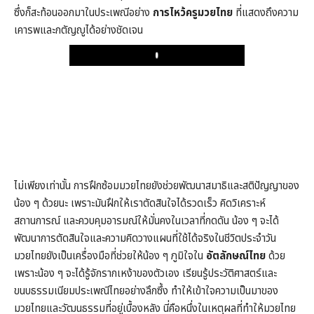
ซึ่งก็สะท้อนออกมาในประเพณีอย่าง
การไหว้ครูมวยไทย
ที่แสดงถึงความ
เคารพและกตัญญูได้อย่างชัดเจน
Play
ไม่เพียงเท่านั้น การฝึกซ้อมมวยไทยยังช่วยพัฒนาสมาธิและสติปัญญาของ
น้อง ๆ ด้วยนะ เพราะมันฝึกให้เราตัดสินใจได้รวดเร็ว คิดวิเคราะห์
สถานการณ์ และควบคุมอารมณ์ให้มั่นคงในเวลาที่กดดัน น้อง ๆ จะได้
พัฒนาการตัดสินใจและความคิดวางแผนที่ใช้ได้จริงในชีวิตประจำวัน
มวยไทยยังเป็นเครื่องมือที่ช่วยให้น้อง ๆ ภูมิใจใน
อัตลักษณ์ไทย
ด้วย
เพราะน้อง ๆ จะได้รู้จักรากเหง้าของตัวเอง เรียนรู้ประวัติศาสตร์และ
ขนบธรรมเนียมประเพณีไทยอย่างลึกซึ้ง ทำให้เข้าใจความเป็นมาของ
มวยไทยและวัฒนธรรมที่อยู่เบื้องหลัง นี่คือหนึ่งในเหตุผลที่ทำให้มวยไทย