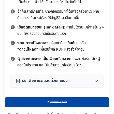
เต็มจำนวนแล้ว ให้กลับมาลองใหม่ในวันถัดไป
จำกัดสิทธิ์การทำ:
บางกิจกรรมทำได้เพียงครั้งเดียว หาก
ต้องการเริ่มใหม่ต้องใช้บัญชีอีเมลอื่นเท่านั้น
เช็กจดหมายขยะ (Junk Mail):
หากไม่ได้รับเมล์ภายใน 24
ชม. ให้ตรวจสอบที่นี่เป็นอันดับแรก
ระบบดาวน์โหลดเอง:
สังเกตปุ่ม
“สืบค้น”
หรือ
“ดาวน์โหลด”
เพื่อรับไฟล์ PDF หลังส่งคำตอบ
Quizeducate เป็นเพียงตัวกลาง:
แพลตฟอร์มไม่ใช่ผู้
ออกใบประกาศ และไม่มีอำนาจแก้ไขข้อมูลใดๆ
คลิกเพื่อคำนวณสัดส่วนคะแนน
ทำแบบทดสอบ