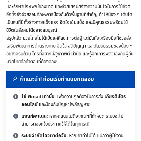
และรักษาประเพณีของชาติ และช่วยเสริมสร้างความมั่นใจในการใช้ชีวิต
อีกทั้งยังช่วยสอนทักษะการป้องกันตัวพื้นฐานที่สำคัญ ทำให้น้อง ๆ เติบโต
เป็นคนที่มีทั้งร่างกายแข็งแรง จิตใจเข้มแข็ง และมีคุณธรรมพร้อมใช้
ชีวิตในสังคมได้อย่างสมบูรณ์
สรุปแล้ว มวยไทยไม่ได้เป็นแค่ศิลปะการต่อสู้ แต่มันคือเครื่องมือที่ช่วยส่ง
เสริมพัฒนาการด้านร่างกาย จิตใจ สติปัญญา และวัฒนธรรมของน้อง ๆ
อย่างครบถ้วน ใครที่อยากมีสุขภาพดี มีวินัย และรู้จักเคารพตัวเองกับผู้อื่น
มวยไทยคือคำตอบที่ต้องลอง!
คำแนะนำ! ก่อนเริ่มทำแบบทดสอบ
ใช้ Gmail เท่านั้น:
เพื่อความถูกต้องในการส่ง
เกียรติบัตร
ออนไลน์
และป้องกันปัญหาไฟล์สูญหาย
เกณฑ์คะแนน:
หากคะแนนไม่ถึงเกณฑ์ที่กำหนด ระบบจะไม่
สามารถออกใบประกาศให้ได้ในทุกกรณี
ระบบจำกัดโควตาต่อวัน:
หากเข้าทำไม่ได้ แปลว่าผู้ใช้งาน