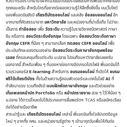
หวังว่าเรื่องราวที่นำมาฝากในวันนี้จะเป็นประโยชน์ต่อการพัฒนาทักษะของ
ทุกคนนะครับ สำหรับใครที่อยากต่อยอดความรู้ให้ลึกซึ้งยิ่งขึ้น บนเว็บไซต์
ของพี่แอดมินยังมี
เกียรติบัตรออนไลน์
และคลัง
ข้อสอบออนไลน์
อีก
มากมายที่คัดสรรมาจาก
มหาวิทยาลัย
และหน่วยงานที่น่าเชื่อถือ ไม่ว่าจะ
เป็นการ
ทำข้อสอบ
เพื่อ
วัดระดับ
ความรู้ในราย
วิชาคณิตศาสตร์
ภาษา
จีน หรือการ
สอบวัดระดับอังกฤษ
โดยเฉพาะ
ข้อสอบวัดระดับภาษา
อังกฤษ CEFR
ที่น้อง ๆ สามารถเลือก
ทดสอบ CEFR ออนไลน์
เพื่อ
ประเมินทักษะของตนเองผ่าน
ข้อสอบวัดระดับภาษาอังกฤษพร้อม
เฉลย
ที่ครอบคลุมตั้งแต่ระดับ ม.ปลาย ไปจนถึงมหาวิทยาลัยเลยครับ
นอกจากนี้ สำหรับเพื่อน ๆ ที่มองหาช่องทางอัปเกรดโปรไฟล์ พี่แอดมินได้
รวบรวมคอร์ส
E-learning
สำหรับการ
อบรมออนไลน์
ที่เปิดให้
อบรม
ฟรีได้เกียรติบัตร
ทั้งในด้านความรู้คอมพิวเตอร์และเทคโนโลยี
AI
ที่
กำลังมาแรง รวมถึงยังมี
แบบฝึกหัดภาษาอังกฤษ
และตัวช่วยอย่าง
เท็มเพลตหน้าปก
Portfolio
หรือ
หน้าปกรายงาน
สวย ๆ ไว้ให้น้อง ๆ
ม.ปลาย ได้ดาวน์โหลดไปใช้ประกอบการยื่นพอร์ตฯ TCAS หรือสมัครเรียน
ต่อได้อย่างมืออาชีพ
สาระน่ารู้และ
เกียรติบัตรออนไลน์
เหล่านี้ พี่แอดมินตั้งใจอัปเดตข้อมูล
ใหม่ ๆ จากทั้ง กศน. และหน่วยงานรัฐต่าง ๆ เข้ามาทุกวันเพื่อให้ทันต่อ