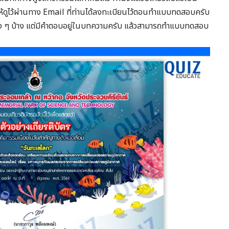
ห้ดูไว้ผ่านทาง Email ที่ท่านได้ลงทะเบียนไว้ตอนทำแบบทดสอบครับ
วงง ๆ บ้าง แต่มีคำตอบอยู่ในบทความครับ แล้วสามารถทำแบบทดสอบ