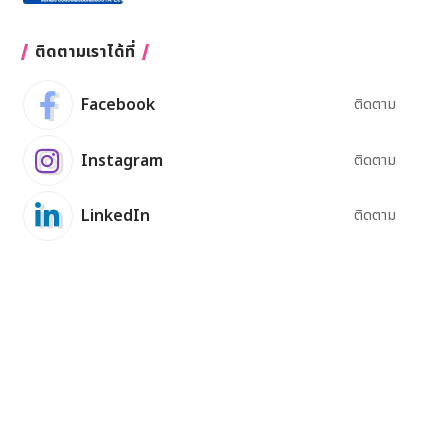
ติดตามเราได้ที่
Facebook
ติดตาม
Instagram
ติดตาม
LinkedIn
ติดตาม