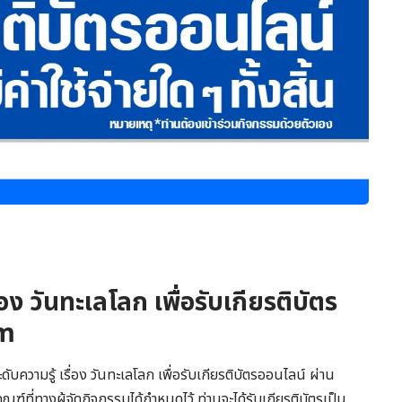
่อง วันทะเลโลก เพื่อรับเกียรติบัตร
rm
บความรู้ เรื่อง วันทะเลโลก เพื่อรับเกียรติบัตรออนไลน์ ผ่าน
ที่ทางผู้จัดกิจกรรมได้กำหนดไว้ ท่านจะได้รับเกียรติบัตรเป็น