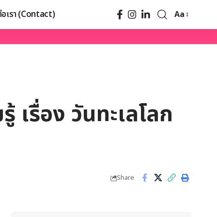
ต่อเรา (Contact)
Aa
้ เรื่อง วันทะเลโลก
Share