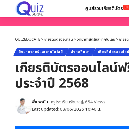
H
ศูนย์รวมเกียรติบัตร
QUIZEDUCATE
>
เกียรติบัตรออนไลน์
>
วิทยาศาสตร์และเทคโนโลยี
>
เกียรต
วิทยาศาสตร์และเทคโนโลยี
สังคมศึกษา
เกียรติบัตรออนไลน
เกียรติบัตรออนไลน์ฟร
ประจำปี 2568
พี่แอดมิน
- ครูโรงเรียนรัฐบาล
654 Views
Last updated: 08/06/2025 16:40 น.