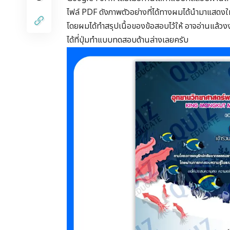
ไฟล์ PDF ดังภาพตัวอย่างที่ได้ทางผมได้นำมาแสดงใ
โดยผมได้ทำสรุปเนื้อของข้อสอบไว้ให้ อาจอ่านแล้
ได้ที่ปุ่มทำแบบทดสอบด้านล่างเลยครับ