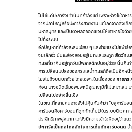
ไม่ใช่แค่ปะการังเท่านั้นที่กำลังแย่ เพราะห่วงโซ่อาห
จากปลาใหญ่หรือปะการังสวยงาม แต่เกิดจากสิ่งเล็กจิ๋ว
มหาสมุทร และเป็นตัวผลิตออกซิเจนให้เราหายใจด้วยนะ
ไปทั้งระบบ
อีกปัญหาที่กำลังสะสมเงียบ ๆ และร้ายแรงไม่แพ้เรื
จนเล็กจิ๋ว มันจะล่องลอยอยู่ในทะเลและถูก
สัตว์ทะ
ทะเลที่เรากินอยู่ทุกวันมีพลาสติกปนอยู่ด้วย นั่นก็เ
การเปลี่ยนแปลงของกระแสน้ำทะเลก็ถือเป็นอีกหนึ่งป
โยงไปถึงบนบกด้วย โดยเฉพาะในเรื่องของ
การกระจ
ก่อน บางชนิดเริ่มอพยพหนีอุณหภูมิที่ไม่เหมาะสม
เปลี่ยนไปอย่างสิ้นเชิง
ในขณะที่หลายคนอาจยังไม่คุ้นกับคำว่า “บลูคาร์บอน” 
คาร์บอนคือคาร์บอนที่ถูกกักเก็บไว้ในระบบนิเวศทางทะ
ประสิทธิภาพสูงมาก แต่ยังมีความเข้าใจผิดอยู่ว่าแ
ปะการังเป็นกลไกหลักในการเก็บกักคาร์บอนด์
นั