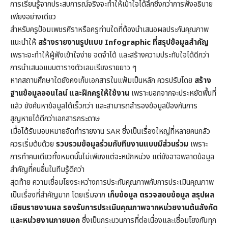
การเรียนรู้จากประสบการณ์จริงจะทำให้เข้าใจได้ลึกซึ้งกว่าการฟังอธิบาย
เพียงอย่างเดียว
สำหรับครูป้อมเพชรศิราหรือครูท่านใดที่ต้องนำเสนอผลประกันคุณภาพ
แนะนำให้
สร้างรายงานรูปแบบ Infographic ที่สรุปข้อมูลสำคัญ
เพราะจะทำให้ผู้ฟังเข้าใจง่าย จดจำได้ และสร้างความประทับใจได้ดีกว่า
การนำเสนอแบบตารางตัวเลขเรียงรายยาว ๆ
หากสถานศึกษาใดยังคงเก็บเอกสารในแฟ้มเป็นหลัก ควรปรับโดย
สร้าง
ฐานข้อมูลออนไลน์ และฝึกครูให้ใช้งาน
เพราะนอกจากจะประหยัดพื้นที่
แล้ว ยังค้นหาข้อมูลได้เร็วกว่า และสามารถสำรองข้อมูลป้องกันการ
สูญหายได้ดีกว่าเอกสารกระดาษ
เมื่อได้รับมอบหมายจัดทำรายงาน SAR ซึ่งเป็นเรื่องใหญ่ที่หลายคนกลัว
ควรเริ่มต้นด้วย
รวบรวมข้อมูลร่วมกับทีมงานแบบมีส่วนร่วม
เพราะ
การทำคนเดียวทั้งหมดนั้นไม่เพียงแต่จะหนักหน่วง แต่ยังอาจพลาดข้อมูล
สำคัญที่คนอื่นในทีมรู้ดีกว่า
สุดท้าย ความเชื่อมโยงระหว่างการประกันคุณภาพกับการประเมินคุณภาพ
เป็นเรื่องที่สำคัญมาก โดยเริ่มจาก
เก็บข้อมูล ตรวจสอบข้อมูล สรุปผล
เขียนรายงานผล รองรับการประเมินคุณภาพจากหน่วยงานต้นสังกัด
และหน่วยงานภายนอก
ซึ่งเป็นกระบวนการที่ต่อเนื่องและเชื่อมโยงกันทุก