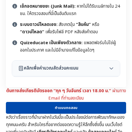
เช็กจดหมายขยะ (Junk Mail):
หากไม่ได้รับเมล์ภายใน 24
ชม. ให้ตรวจสอบที่นี่เป็นอันดับแรก
ระบบดาวน์โหลดเอง:
สังเกตปุ่ม
“สืบค้น”
หรือ
“ดาวน์โหลด”
เพื่อรับไฟล์ PDF หลังส่งคำตอบ
Quizeducate เป็นเพียงตัวกลาง:
แพลตฟอร์มไม่ใช่ผู้
ออกใบประกาศ และไม่มีอำนาจแก้ไขข้อมูลใดๆ
คลิกเพื่อคำนวณสัดส่วนคะแนน
ต้นทางส่ง
เกียรติบัตร
ออก “ทุก ๆ วันจันทร์ เวลา 18.00 น.”
ผ่านทาง
Email ที่ท่านลงเบียน
ทำแบบทดสอบ
หวังว่าเรื่องราวที่นำมาฝากในวันนี้จะเป็นประโยชน์ต่อการพัฒนาทักษะของ
ทุกคนนะครับ สำหรับใครที่อยากต่อยอดความรู้ให้ลึกซึ้งยิ่งขึ้น บนเว็บไซต์