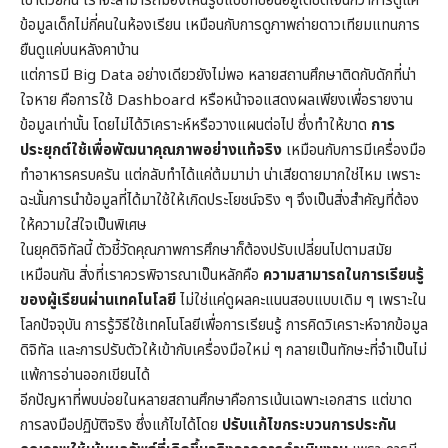
เข้าด้วยกัน เราจะสามารถมองเห็นรูปแบบที่ซ่อนอยู่ได้ชัดเจนกว่าการดูแค่
ข้อมูลเด็กไม่กี่คนในห้องเรียน เหมือนกับการดูภาพถ่ายดาวเทียมแทนการ
ยืนดูแค่บนหลังคาบ้าน
แต่การมี Big Data อย่างเดียวยังไม่พอ หลายสถานศึกษาติดกับดักที่น่า
ใจหาย คือการใช้ Dashboard หรือหน้าจอแสดงผลเพียงเพื่อรายงาน
ข้อมูลเท่านั้น โดยไม่ได้วิเคราะห์หรือวางแผนต่อไป ซึ่งทำให้ขาด
การ
ประยุกต์ใช้เพื่อพัฒนาคุณภาพอย่างแท้จริง
เหมือนกับการมีเครื่องมือ
ทำอาหารครบครัน แต่กลับทำได้แค่ต้มมาม่า น่าเสียดายมากใช่ไหม เพราะ
ฉะนั้นการนำข้อมูลที่ได้มาใช้ให้เกิดประโยชน์จริง ๆ จึงเป็นสิ่งสำคัญที่ต้อง
ให้ความใส่ใจเป็นพิเศษ
ในยุคดิจิทัลนี้ ตัวชี้วัดคุณภาพการศึกษาก็ต้องปรับเปลี่ยนไปตามสมัย
เหมือนกัน สิ่งที่เราควรพิจารณาเป็นหลักคือ
ความสามารถในการเรียนรู้
ของผู้เรียนผ่านเทคโนโลยี
ไม่ใช่แค่ดูผลคะแนนสอบแบบเดิม ๆ เพราะใน
โลกปัจจุบัน การรู้วิธีใช้เทคโนโลยีเพื่อการเรียนรู้ การคิดวิเคราะห์จากข้อมูล
ดิจิทัล และการปรับตัวให้เข้ากับเครื่องมือใหม่ ๆ กลายเป็นทักษะที่จำเป็นไม่
แพ้การอ่านออกเขียนได้
อีกปัญหาที่พบบ่อยในหลายสถานศึกษาคือการเน้นเฉพาะเอกสาร แต่ขาด
การลงมือปฏิบัติจริง ซึ่งแก้ไขได้โดย
ปรับแก้ไขกระบวนการประกัน