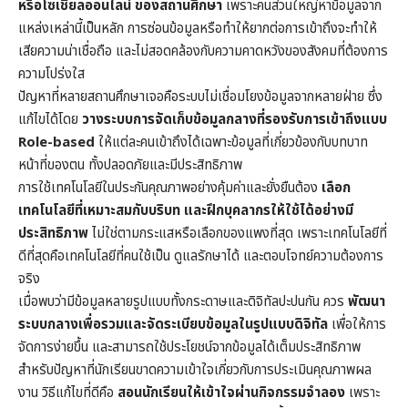
หรือโซเชียลออนไลน์ ของสถานศึกษา
เพราะคนส่วนใหญ่หาข้อมูลจาก
แหล่งเหล่านี้เป็นหลัก การซ่อนข้อมูลหรือทำให้ยากต่อการเข้าถึงจะทำให้
เสียความน่าเชื่อถือ และไม่สอดคล้องกับความคาดหวังของสังคมที่ต้องการ
ความโปร่งใส
ปัญหาที่หลายสถานศึกษาเจอคือระบบไม่เชื่อมโยงข้อมูลจากหลายฝ่าย ซึ่ง
แก้ไขได้โดย
วางระบบการจัดเก็บข้อมูลกลางที่รองรับการเข้าถึงแบบ
Role-based
ให้แต่ละคนเข้าถึงได้เฉพาะข้อมูลที่เกี่ยวข้องกับบทบาท
หน้าที่ของตน ทั้งปลอดภัยและมีประสิทธิภาพ
การใช้เทคโนโลยีในประกันคุณภาพอย่างคุ้มค่าและยั่งยืนต้อง
เลือก
เทคโนโลยีที่เหมาะสมกับบริบท และฝึกบุคลากรให้ใช้ได้อย่างมี
ประสิทธิภาพ
ไม่ใช่ตามกระแสหรือเลือกของแพงที่สุด เพราะเทคโนโลยีที่
ดีที่สุดคือเทคโนโลยีที่คนใช้เป็น ดูแลรักษาได้ และตอบโจทย์ความต้องการ
จริง
เมื่อพบว่ามีข้อมูลหลายรูปแบบทั้งกระดาษและดิจิทัลปะปนกัน ควร
พัฒนา
ระบบกลางเพื่อรวมและจัดระเบียบข้อมูลในรูปแบบดิจิทัล
เพื่อให้การ
จัดการง่ายขึ้น และสามารถใช้ประโยชน์จากข้อมูลได้เต็มประสิทธิภาพ
สำหรับปัญหาที่นักเรียนขาดความเข้าใจเกี่ยวกับการประเมินคุณภาพผล
งาน วิธีแก้ไขที่ดีคือ
สอนนักเรียนให้เข้าใจผ่านกิจกรรมจำลอง
เพราะ