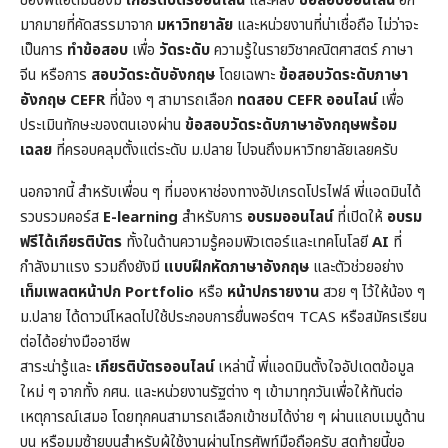
ของพี่แอดมินยังมี
เกียรติบัตรออนไลน์
และคลัง
ข้อสอบออนไลน์
อีก
มากมายที่คัดสรรมาจาก
มหาวิทยาลัย
และหน่วยงานที่น่าเชื่อถือ ไม่ว่าจะ
เป็นการ
ทำข้อสอบ
เพื่อ
วัดระดับ
ความรู้ในราย
วิชาคณิตศาสตร์
ภาษา
จีน หรือการ
สอบวัดระดับอังกฤษ
โดยเฉพาะ
ข้อสอบวัดระดับภาษา
อังกฤษ CEFR
ที่น้อง ๆ สามารถเลือก
ทดสอบ CEFR ออนไลน์
เพื่อ
ประเมินทักษะของตนเองผ่าน
ข้อสอบวัดระดับภาษาอังกฤษพร้อม
เฉลย
ที่ครอบคลุมตั้งแต่ระดับ ม.ปลาย ไปจนถึงมหาวิทยาลัยเลยครับ
นอกจากนี้ สำหรับเพื่อน ๆ ที่มองหาช่องทางอัปเกรดโปรไฟล์ พี่แอดมินได้
รวบรวมคอร์ส
E-learning
สำหรับการ
อบรมออนไลน์
ที่เปิดให้
อบรม
ฟรีได้เกียรติบัตร
ทั้งในด้านความรู้คอมพิวเตอร์และเทคโนโลยี
AI
ที่
กำลังมาแรง รวมถึงยังมี
แบบฝึกหัดภาษาอังกฤษ
และตัวช่วยอย่าง
เท็มเพลตหน้าปก
Portfolio
หรือ
หน้าปกรายงาน
สวย ๆ ไว้ให้น้อง ๆ
ม.ปลาย ได้ดาวน์โหลดไปใช้ประกอบการยื่นพอร์ตฯ TCAS หรือสมัครเรียน
ต่อได้อย่างมืออาชีพ
สาระน่ารู้และ
เกียรติบัตรออนไลน์
เหล่านี้ พี่แอดมินตั้งใจอัปเดตข้อมูล
ใหม่ ๆ จากทั้ง กศน. และหน่วยงานรัฐต่าง ๆ เข้ามาทุกวันเพื่อให้ทันต่อ
เหตุการณ์เสมอ โดยทุกคนสามารถเลือกเข้าชมได้ง่าย ๆ ผ่านแถบเมนูด้าน
บน หรือมุมซ้ายบนสำหรับผู้ใช้งานผ่านโทรศัพท์มือถือครับ สุดท้ายนี้ขอ