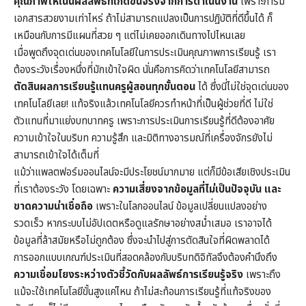
คุณภาพให้เน้นผลลัพธ์ที่เกิดขึ้นจริงจากการดำเนินงาน
เพราะการมี
เอกสารสวยงามเท่าไหร่ ถ้าไม่สามารถแปลงเป็นการปฏิบัติที่ดีขึ้นได้ ก็
เหมือนกับการมีแผนที่สวย ๆ แต่ไม่เคยออกเดินทางไปไหนเลย
เมื่อพูดถึงจุดเด่นของเทคโนโลยีในการประเมินคุณภาพการเรียนรู้ เรา
ต้องระวังเรื่องหนึ่งที่มักเข้าใจผิด นั่นคือการคิดว่าเทคโนโลยีสามารถ
ตัดสินผลการเรียนรู้แทนครูผู้สอนทุกขั้นตอน
ได้ ซึ่งนี่ไม่ใช่จุดเด่นของ
เทคโนโลยีเลย! แท้จริงแล้วเทคโนโลยีควรทำหน้าที่เป็นผู้ช่วยที่ดี ไม่ใช่
ตัวแทนที่มาแย่งบทบาทครู เพราะการประเมินการเรียนรู้ที่ดีต้องอาศัย
ความเข้าใจในบริบท ความรู้สึก และมิติทางอารมณ์ที่เครื่องจักรยังไม่
สามารถเข้าใจได้เต็มที่
แม้ว่าแพลตฟอร์มออนไลน์จะมีประโยชน์มากมาย แต่ก็มีข้อเสียเชิงประเมิน
ที่เราต้องระวัง โดยเฉพาะ
ความเสี่ยงจากข้อมูลที่ไม่เป็นปัจจุบัน และ
ขาดความน่าเชื่อถือ
เพราะในโลกออนไลน์ ข้อมูลเปลี่ยนแปลงอย่าง
รวดเร็ว หากระบบไม่อัปเดตหรือดูแลรักษาอย่างสม่ำเสมอ เราอาจได้
ข้อมูลที่ล้าสมัยหรือไม่ถูกต้อง ซึ่งจะนำไปสู่การตัดสินใจที่ผิดพลาดได้
การออกแบบเกณฑ์ประเมินที่สอดคล้องกับบริบทดิจิทัลจึงต้องคำนึงถึง
ความเชื่อมโยงระหว่างตัวชี้วัดกับผลลัพธ์การเรียนรู้จริง
เพราะถึง
แม้จะใช้เทคโนโลยีขั้นสูงแค่ไหน ถ้าไม่สะท้อนการเรียนรู้ที่แท้จริงของ