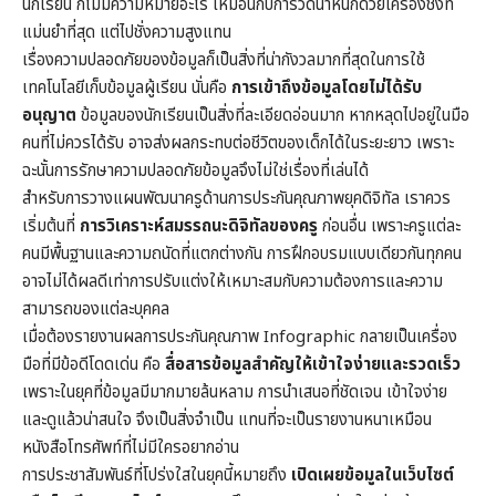
นักเรียน ก็ไม่มีความหมายอะไร เหมือนกับการวัดน้ำหนักด้วยเครื่องชั่งที่
แม่นยำที่สุด แต่ไปชั่งความสูงแทน
เรื่องความปลอดภัยของข้อมูลก็เป็นสิ่งที่น่ากังวลมากที่สุดในการใช้
เทคโนโลยีเก็บข้อมูลผู้เรียน นั่นคือ
การเข้าถึงข้อมูลโดยไม่ได้รับ
อนุญาต
ข้อมูลของนักเรียนเป็นสิ่งที่ละเอียดอ่อนมาก หากหลุดไปอยู่ในมือ
คนที่ไม่ควรได้รับ อาจส่งผลกระทบต่อชีวิตของเด็กได้ในระยะยาว เพราะ
ฉะนั้นการรักษาความปลอดภัยข้อมูลจึงไม่ใช่เรื่องที่เล่นได้
สำหรับการวางแผนพัฒนาครูด้านการประกันคุณภาพยุคดิจิทัล เราควร
เริ่มต้นที่
การวิเคราะห์สมรรถนะดิจิทัลของครู
ก่อนอื่น เพราะครูแต่ละ
คนมีพื้นฐานและความถนัดที่แตกต่างกัน การฝึกอบรมแบบเดียวกันทุกคน
อาจไม่ได้ผลดีเท่าการปรับแต่งให้เหมาะสมกับความต้องการและความ
สามารถของแต่ละบุคคล
เมื่อต้องรายงานผลการประกันคุณภาพ Infographic กลายเป็นเครื่อง
มือที่มีข้อดีโดดเด่น คือ
สื่อสารข้อมูลสำคัญให้เข้าใจง่ายและรวดเร็ว
เพราะในยุคที่ข้อมูลมีมากมายล้นหลาม การนำเสนอที่ชัดเจน เข้าใจง่าย
และดูแล้วน่าสนใจ จึงเป็นสิ่งจำเป็น แทนที่จะเป็นรายงานหนาเหมือน
หนังสือโทรศัพท์ที่ไม่มีใครอยากอ่าน
การประชาสัมพันธ์ที่โปร่งใสในยุคนี้หมายถึง
เปิดเผยข้อมูลในเว็บไซต์