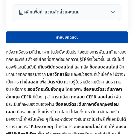
คลิกเพื่อคำนวณสัดส่วนคะแนน
ทำแบบทดสอบ
หวังว่าเรื่องราวที่นำมาฝากในวันนี้จะเป็นประโยชน์ต่อการพัฒนาทักษะของ
ทุกคนนะครับ สำหรับใครที่อยากต่อยอดความรู้ให้ลึกซึ้งยิ่งขึ้น บนเว็บไซต์
ของพี่แอดมินยังมี
เกียรติบัตรออนไลน์
และคลัง
ข้อสอบออนไลน์
อีก
มากมายที่คัดสรรมาจาก
มหาวิทยาลัย
และหน่วยงานที่น่าเชื่อถือ ไม่ว่าจะ
เป็นการ
ทำข้อสอบ
เพื่อ
วัดระดับ
ความรู้ในราย
วิชาคณิตศาสตร์
ภาษา
จีน หรือการ
สอบวัดระดับอังกฤษ
โดยเฉพาะ
ข้อสอบวัดระดับภาษา
อังกฤษ CEFR
ที่น้อง ๆ สามารถเลือก
ทดสอบ CEFR ออนไลน์
เพื่อ
ประเมินทักษะของตนเองผ่าน
ข้อสอบวัดระดับภาษาอังกฤษพร้อม
เฉลย
ที่ครอบคลุมตั้งแต่ระดับ ม.ปลาย ไปจนถึงมหาวิทยาลัยเลยครับ
นอกจากนี้ สำหรับเพื่อน ๆ ที่มองหาช่องทางอัปเกรดโปรไฟล์ พี่แอดมินได้
รวบรวมคอร์ส
E-learning
สำหรับการ
อบรมออนไลน์
ที่เปิดให้
อบรม