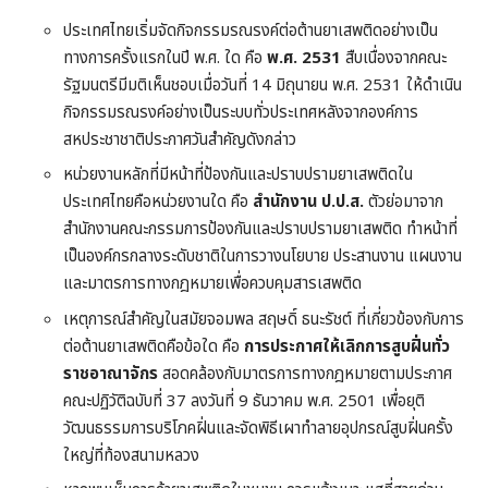
ประเทศไทยเริ่มจัดกิจกรรมรณรงค์ต่อต้านยาเสพติดอย่างเป็น
ทางการครั้งแรกในปี พ.ศ. ใด คือ
พ.ศ. 2531
สืบเนื่องจากคณะ
รัฐมนตรีมีมติเห็นชอบเมื่อวันที่ 14 มิถุนายน พ.ศ. 2531 ให้ดำเนิน
กิจกรรมรณรงค์อย่างเป็นระบบทั่วประเทศหลังจากองค์การ
สหประชาชาติประกาศวันสำคัญดังกล่าว
หน่วยงานหลักที่มีหน้าที่ป้องกันและปราบปรามยาเสพติดใน
ประเทศไทยคือหน่วยงานใด คือ
สำนักงาน ป.ป.ส.
ตัวย่อมาจาก
สำนักงานคณะกรรมการป้องกันและปราบปรามยาเสพติด ทำหน้าที่
เป็นองค์กรกลางระดับชาติในการวางนโยบาย ประสานงาน แผนงาน
และมาตรการทางกฎหมายเพื่อควบคุมสารเสพติด
เหตุการณ์สำคัญในสมัยจอมพล สฤษดิ์ ธนะรัชต์ ที่เกี่ยวข้องกับการ
ต่อต้านยาเสพติดคือข้อใด คือ
การประกาศให้เลิกการสูบฝิ่นทั่ว
ราชอาณาจักร
สอดคล้องกับมาตรการทางกฎหมายตามประกาศ
คณะปฏิวัติฉบับที่ 37 ลงวันที่ 9 ธันวาคม พ.ศ. 2501 เพื่อยุติ
วัฒนธรรมการบริโภคฝิ่นและจัดพิธีเผาทำลายอุปกรณ์สูบฝิ่นครั้ง
ใหญ่ที่ท้องสนามหลวง