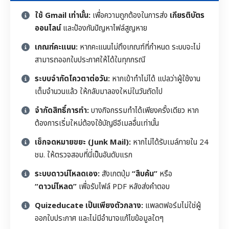
ใช้ Gmail เท่านั้น:
เพื่อความถูกต้องในการส่ง
เกียรติบัตร
ออนไลน์
และป้องกันปัญหาไฟล์สูญหาย
เกณฑ์คะแนน:
หากคะแนนไม่ถึงเกณฑ์ที่กำหนด ระบบจะไม่
สามารถออกใบประกาศให้ได้ในทุกกรณี
ระบบจำกัดโควตาต่อวัน:
หากเข้าทำไม่ได้ แปลว่าผู้ใช้งาน
เต็มจำนวนแล้ว ให้กลับมาลองใหม่ในวันถัดไป
จำกัดสิทธิ์การทำ:
บางกิจกรรมทำได้เพียงครั้งเดียว หาก
ต้องการเริ่มใหม่ต้องใช้บัญชีอีเมลอื่นเท่านั้น
เช็กจดหมายขยะ (Junk Mail):
หากไม่ได้รับเมล์ภายใน 24
ชม. ให้ตรวจสอบที่นี่เป็นอันดับแรก
ระบบดาวน์โหลดเอง:
สังเกตปุ่ม
“สืบค้น”
หรือ
“ดาวน์โหลด”
เพื่อรับไฟล์ PDF หลังส่งคำตอบ
Quizeducate เป็นเพียงตัวกลาง:
แพลตฟอร์มไม่ใช่ผู้
ออกใบประกาศ และไม่มีอำนาจแก้ไขข้อมูลใดๆ