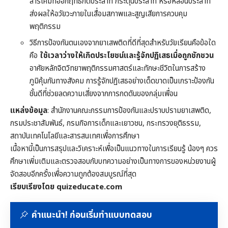
สารเคมีที่ออกฤทธิ์กดประสาท กระตุ้นประสาท หรือหลอนประสาท
ส่งผลให้อวัยวะภายในเสื่อมสภาพและสูญเสียการควบคุม
พฤติกรรม
วิธีการป้องกันตนเองจากยาเสพติดที่ดีที่สุดสำหรับวัยเรียนคือข้อใด
คือ
ใช้เวลาว่างให้เกิดประโยชน์และรู้จักปฏิเสธเมื่อถูกชักชวน
อาศัยหลักจิตวิทยาพฤติกรรมศาสตร์และทักษะชีวิตในการสร้าง
ภูมิคุ้มกันทางสังคม การรู้จักปฏิเสธอย่างเด็ดขาดเป็นเกราะป้องกัน
ชั้นดีที่ช่วยลดความเสี่ยงจากการกดดันของกลุ่มเพื่อน
แหล่งข้อมูล
: สำนักงานคณะกรรมการป้องกันและปราบปรามยาเสพติด,
กรมประชาสัมพันธ์, กรมกิจการเด็กและเยาวชน, กระทรวงยุติธรรม,
สถาบันเทคโนโลยีและสารสนเทศเพื่อการศึกษา
เนื้อหานี้เป็นการสรุปและวิเคราะห์เพื่อเป็นแนวทางในการเรียนรู้ น้องๆ ควร
ศึกษาเพิ่มเติมและตรวจสอบกับบทความอย่างเป็นทางการของหน่วยงานผู้
จัดสอบอีกครั้งเพื่อความถูกต้องสมบูรณ์ที่สุด
เรียบเรียงโดย quizeducate.com
คำแนะนำ! ก่อนเริ่มทำแบบทดสอบ