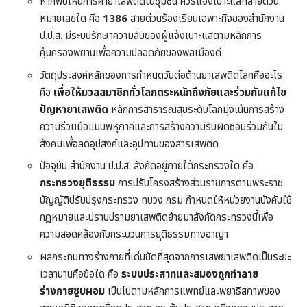
หากพบเห็นการค้ายาเสพติดในชุมชน ควรแจ้งเบาะแสที่สายด่วน
หมายเลขใด คือ
1386
สายด่วนร้องเรียนเฉพาะกิจของสำนักงาน
ป.ป.ส. มีระบบรักษาความลับของผู้แจ้งเบาะแสตามหลักการ
คุ้มครองพยานเพื่อความปลอดภัยของพลเมืองดี
วัตถุประสงค์หลักของการกำหนดวันต่อต้านยาเสพติดโลกคืออะไร
คือ
เพื่อให้มวลสมาชิกทั่วโลกตระหนักถึงภัยและร่วมกันแก้ไข
ปัญหายาเสพติด
หลักการสาธารณสุขระดับโลกมุ่งเน้นการสร้าง
ความร่วมมือแบบพหุภาคีและการสร้างความรับผิดชอบร่วมกันใน
สังคมเพื่อลดอุปสงค์และอุปทานของสารเสพติด
ปัจจุบัน สำนักงาน ป.ป.ส. สังกัดอยู่ภายใต้กระทรวงใด คือ
กระทรวงยุติธรรม
การปรับโครงสร้างส่วนราชการตามพระราช
บัญญัติปรับปรุงกระทรวง ทบวง กรม กำหนดให้หน่วยงานบังคับใช้
กฎหมายและปราบปรามยาเสพติดย้ายมาสังกัดกระทรวงนี้เพื่อ
ความสอดคล้องกับกระบวนการยุติธรรมทางอาญา
ผลกระทบทางร่างกายที่เด่นชัดที่สุดจากการเสพยาเสพติดเป็นระยะ
เวลานานคือข้อใด คือ
ระบบประสาทและสมองถูกทำลาย
ร่างกายซูบผอม
เป็นไปตามหลักการแพทย์และพยาธิสภาพของ