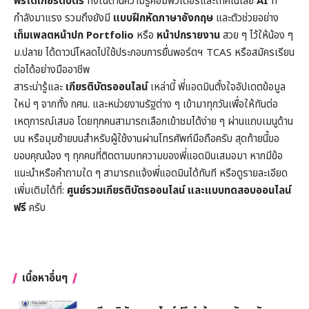
ฟรีได้เกียรติบัตร
ทั้งในด้านความรู้คอมพิวเตอร์และเทคโนโลยี
AI
ที่
กำลังมาแรง รวมถึงยังมี
แบบฝึกหัดภาษาอังกฤษ
และตัวช่วยอย่าง
เท็มเพลตหน้าปก
Portfolio
หรือ
หน้าปกรายงาน
สวย ๆ ไว้ให้น้อง ๆ
ม.ปลาย ได้ดาวน์โหลดไปใช้ประกอบการยื่นพอร์ตฯ TCAS หรือสมัครเรียน
ต่อได้อย่างมืออาชีพ
สาระน่ารู้และ
เกียรติบัตรออนไลน์
เหล่านี้ พี่แอดมินตั้งใจอัปเดตข้อมูล
ใหม่ ๆ จากทั้ง กศน. และหน่วยงานรัฐต่าง ๆ เข้ามาทุกวันเพื่อให้ทันต่อ
เหตุการณ์เสมอ โดยทุกคนสามารถเลือกเข้าชมได้ง่าย ๆ ผ่านแถบเมนูด้าน
บน หรือมุมซ้ายบนสำหรับผู้ใช้งานผ่านโทรศัพท์มือถือครับ สุดท้ายนี้ขอ
ขอบคุณน้อง ๆ ทุกคนที่ติดตามบทความของพี่แอดมินเสมอมา หากมีข้อ
แนะนำหรือคำถามใด ๆ สามารถแจ้งพี่แอดมินได้ทันที หรือดูรายละเอียด
เพิ่มเติมได้ที่:
ศูนย์รวมเกียรติบัตรออนไลน์ และแบบทดสอบออนไลน์
ฟรี
ครับ
เนื้อหาอื่นๆ