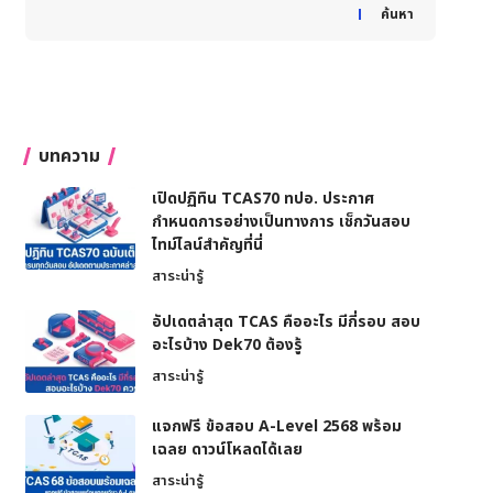
When autocomplete results are available use up and down
ค้นหา
บทความ
เปิดปฏิทิน TCAS70 ทปอ. ประกาศ
กำหนดการอย่างเป็นทางการ เช็กวันสอบ
ไทม์ไลน์สำคัญที่นี่
สาระน่ารู้
อัปเดตล่าสุด TCAS คืออะไร มีกี่รอบ สอบ
อะไรบ้าง Dek70 ต้องรู้
สาระน่ารู้
แจกฟรี ข้อสอบ A-Level 2568 พร้อม
เฉลย ดาวน์โหลดได้เลย
สาระน่ารู้