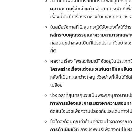
ข้อใดเป็นผลงานประเภทนิราศของสุนทรภู่ ค
ผสานความรู้สึกส่วนตัว
ผ่านบทประพันธ์เพื
เรื่องนี้บันทึกเรื่องราวช่วงท้ายของการบว
ในสมัยรัชกาลที่ 2 สุนทรภู่ได้รับแต่งตั้งให้
หลักระบบคุณธรรมและความสามารถเฉพา
กลอนมุขปาฐะจนเป็นที่โปรดปราน ตัวอย่างเช่
ที่ติ
ผลงานเรื่อง “พระอภัยมณี” จัดอยู่ในประเภท
โครงสร้างเรื่องแต่งแนวแฟนตาซีผสมจิน
หลังที่เป็นทะเลกว้างใหญ่ ตัวอย่างที่เห็นได้ช
เปลือย
ช่วงเวลาที่สุนทรภู่บวชเป็นพระภิกษุยาวนานป
ทางการเมืองและการแสวงหาความสงบทา
ตัดสินใจบวชเพื่อความปลอดภัยและเดินทางไป
ข้อใดสะท้อนคุณค่าด้านคติสอนใจจากวรรณคดีข
การดำเนินชีวิต
การประพันธ์เพื่อสังคมใช้
หล