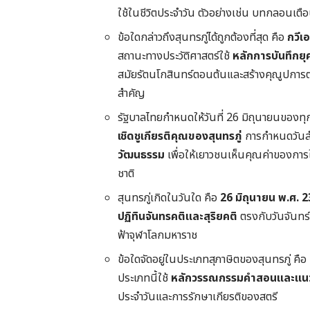
ใช้ในชีวิตประจำวัน ตัวอย่างเช่น บทกลอนเต
ข้อใดกล่าวถึงสุนทรภู่ได้ถูกต้องที่สุด คือ
กวีเ
สถานะทางประวัติศาสตร์ใช้
หลักการบันทึกยุ
สมัยรัตนโกสินทร์ตอนต้นและสร้างคุณูปก
สำคัญ
รัฐบาลไทยกำหนดให้วันที่ 26 มิถุนายนของทุกปี
เชิดชูเกียรติคุณของสุนทรภู่
การกำหนดวันสำ
วัฒนธรรม
เพื่อให้เยาวชนเห็นคุณค่าของกา
ชาติ
สุนทรภู่เกิดในวันใด คือ
26 มิถุนายน พ.ศ. 
ปฏิทินจันทรคติและสุริยคติ
ตรงกับวันจันทร์
ฟ้าจุฬาโลกมหาราช
ข้อใดจัดอยู่ในประเภทสุภาษิตของสุนทรภู่ คือ
ประเภทนี้ใช้
หลักวรรณกรรมคำสอนและแนว
ประจำวันและการรักษาเกียรติของสตรี