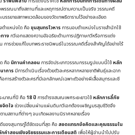
ือ
รำพันพิลาป
การแต่งนิราศใช้
หลักการบันทึกการเดินทางผสม
่อพรรณนาถึงสถานที่และเหตุการณ์ตามความเป็นจริง วรรณคดี
ชและบรรยายสภาพแวดล้อมของวัดเทพธิดารามไว้อย่างละเอียด
ดำรงตำแหน่งใด คือ
ขุนสุนทรโวหาร
การมอบตำแหน่งในราชสำนักใช้
ะทาง
กวีเอกแสดงความอัจฉริยะด้านการปฏิภาษกวีหรือการแต่ง
น การช่วยแก้ไขบทพระราชนิพนธ์ในวรรณคดีเรื่องสำคัญได้อย่างไร้
ใด คือ
นิทานคำกลอน
การจัดประเภทวรรณกรรมรูปแบบนี้ใช้
หลัก
ตนาการ
มีการดำเนินเรื่องด้วยตัวละครหลากหลายชาติพันธุ์และฉาก
ัดคือการสร้างตัวละครที่มีเอกลักษณ์เฉพาะตัวอย่างผีเสื้อสมุทรและชี
ระมาณกี่ปี คือ
18 ปี
การดำรงสมณเพศระยะยาวใช้
หลักการลี้ภัย
งจิตใจ
ช่วงเปลี่ยนผ่านแผ่นดินกวีเอกต้องเผชิญมรสุมชีวิตจึง
ตามสถานที่ต่างๆ จนเกิดผลงานนิราศหลายเรื่อง
องสุนทรภู่ได้ชัดเจนที่สุด คือ
สอดแทรกข้อคิดและคุณธรรมใน
ักคำสอนเชิงจริยธรรมและการเตือนสติ
เพื่อให้ผู้อ่านนำไปปรับ