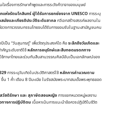
ือนใจเรื่องการรักษาคำพูดและการระวังคำวาจาของมนุษย์
อกแห่งรัตนโกสินทร์ ผู้ได้รับการยกย่องจาก UNESCO
การระบุ
คสมัยและเกียรติประวัติระดับสากล
กวีเอกสร้างสรรค์ผลงานใน
ารต่อวงการวรรณกรรมไทยจนได้รับการยอมรับในฐานะสามัญชนคน
เป็น “วันสุนทรภู่” เพื่อวัตถุประสงค์ใด คือ
ระลึกถึงวันเกิดและ
คัญระดับชาติใช้
หลักการอนุรักษ์และสืบทอดมรดกทาง
รใช้ภาษาไทยและร่วมกันสืบสานวรรณศิลป์อันเป็นเอกลักษณ์ของ
2329
การระบุวันเกิดในประวัติศาสตร์ใช้
หลักการคำนวณตาม
 ขึ้น 1 ค่ำ เดือน 8 ปีมะเมีย ในรัชสมัยพระบาทสมเด็จพระพุทธยอด
สวัสดิรักษา และ สุภาษิตสอนหญิง
การแยกหมวดหมู่ผลงาน
ทางการปฏิบัติตน
เนื้อหาเน้นการแนะนำข้อควรปฏิบัติในชีวิต