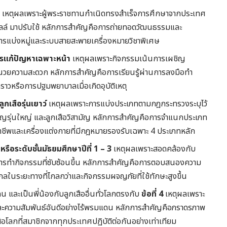
เหตุผลเพราะผู้พระราชทานกำเนิดทรงสำเร็จการศึกษาจากประเทศ
ล์ มาปรับใช้ หลักการสำคัญคือการถ่ายทอดวัฒนธรรมและ
ารแบ่งหมู่และระบบสายสะพายเครื่องหมายวิชาพิเศษ
รแก้ปัญหาเฉพาะหน้า
เหตุผลเพราะกิจกรรมเน้นการเผชิญ
ำนวยความสะดวก หลักการสำคัญคือการเรียนรู้ผ่านการลงมือทำ
คราวหรือการปฐมพยาบาลเมื่อเกิดอุบัติเหตุ
ลูกเสือรุ่นเยาว์
เหตุผลเพราะการแบ่งประเภทตามกฎกระทรวงระบุไว้
มัญรุ่นใหญ่ และลูกเสือวิสามัญ หลักการสำคัญคือการจำแนกประเภท
าชีพและเครื่องแต่งกายที่มีกฎหมายรองรับเฉพาะ 4 ประเภทหลัก
 หรือระดับชั้นมัธยมศึกษาปีที่ 1 – 3
เหตุผลเพราะสอดคล้องกับ
ะการทำกิจกรรมที่ซับซ้อนขึ้น หลักการสำคัญคือการตอบสนองความ
กลในระยะทางที่ไกลกว่าและกิจกรรมผจญภัยที่ใช้ทักษะสูงขึ้น
คน และเป็นพี่น้องกับลูกเสืออื่นทั่วโลกตรงกับ
ข้อที่ 4
เหตุผลเพราะ
ละความสัมพันธ์อันดีอย่างไร้พรมแดน หลักการสำคัญคือภราดรภาพ
ือโลกที่สมาชิกจากทุกประเทศปฏิบัติต่อกันอย่างเท่าเทียม