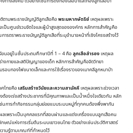
นคงทางสังคม ตัวอย่างเช่นการตั้งกองเสือป่าและกองลูกเสือป่า
ติตามพระราชบัญญัติลูกเสือคือ
พระมหากษัตริย์
เหตุผลเพราะ
เป็นศูนย์รวมจิตใจและผู้นำสูงสุดขององค์กร หลักการสำคัญคือ
การตราพระราชบัญญัติลูกเสือที่ระบุอำนาจหน้าที่เชิงโครงสร้างไว้
เรียนอยู่ในชั้นประถมศึกษาปีที่ 1 – 4 คือ
ลูกเสือสำรอง
เหตุผล
่างกายและสติปัญญาของเด็ก หลักการสำคัญคือจิตวิทยา
รมรอบกองไฟขนาดเล็กและการใช้เรื่องราวของเมาคลีลูกหมาป่า
เทศไทยคือ
เสริมสร้างวินัยและความสามัคคี
เหตุผลเพราะช่วงเวลา
ต้องเร่งสร้างประชากรที่มีคุณภาพและเป็นน้ำหนึ่งใจเดียวกัน หลัก
ช่นการทำกิจกรรมกลุ่มย่อยแบบระบบหมู่ที่ทุกคนต้องพึ่งพากัน
ผลเพราะเป็นบุคคลแรกที่สอบผ่านและแต่งเครื่องแบบลูกเสือคน
กษณ์แห่งการเริ่มต้นระบบเยาวชนไทย ตัวอย่างเช่นประวัติศาสตร์
วามรู้ตามเกณฑ์ที่กำหนดไว้