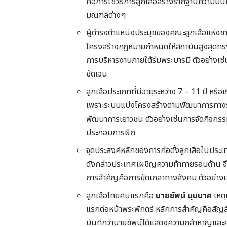
คือการใช้วิธีการลูกเสือสร้างรากฐานความมั่
มณฑลต่างๆ
ผู้ดำรงตำแหน่งประมุขของคณะลูกเสือแห่งชา
โครงสร้างกฎหมายกำหนดให้สถาบันสูงสุดทรง
การบริหารงานภายใต้ร่มพระบารมี ตัวอย่างเช่น
ชัดเจน
ลูกเสือประเภทที่มีอายุระหว่าง 7 – 11 ปี หรือ
เพราะระบบแบ่งโครงสร้างตามพัฒนาการทางร
พัฒนาการเยาวชน ตัวอย่างเช่นการจัดกิจกร
ประกอบการฝึก
จุดประสงค์หลักของการก่อตั้งลูกเสือในประ
ดังกล่าวประเทศเผชิญความท้าทายรอบด้าน จึง
การสำคัญคือการขัดเกลาทางสังคม ตัวอย่างเ
ลูกเสือไทยคนแรกคือ
นายชัพน์ บุนนาค
เหตุ
แรกต่อหน้าพระพักตร์ หลักการสำคัญคือสัญลั
บันทึกว่านายชัพน์ได้แสดงความกล้าหาญและค