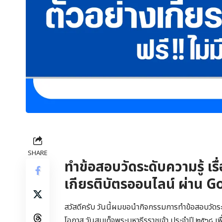
SHARE
ทำข้อสอบวัดระดับความรู้ เรื
เกียรติบัตรออนไลน์ ผ่าน 
สวัสดีครับ วันนี้ผมขอนำกิจกรรมการทำข้อสอบวัดระ
โอกาส วันสมเด็จพระมหาธีรราชเจ้า ประจำปี ๒๕๖๘ เพ