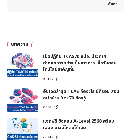
When autocomplete results are available use up and down
ค้นหา
บทความ
เปิดปฏิทิน TCAS70 ทปอ. ประกาศ
กำหนดการอย่างเป็นทางการ เช็กวันสอบ
ไทม์ไลน์สำคัญที่นี่
สาระน่ารู้
อัปเดตล่าสุด TCAS คืออะไร มีกี่รอบ สอบ
อะไรบ้าง Dek70 ต้องรู้
สาระน่ารู้
แจกฟรี ข้อสอบ A-Level 2568 พร้อม
เฉลย ดาวน์โหลดได้เลย
สาระน่ารู้