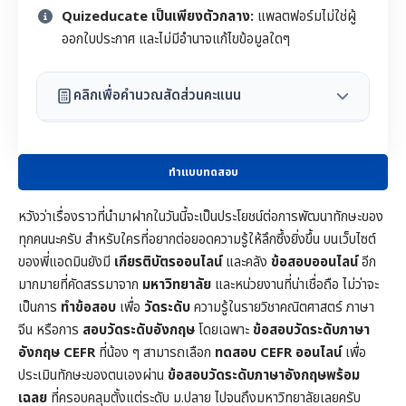
Quizeducate เป็นเพียงตัวกลาง:
แพลตฟอร์มไม่ใช่ผู้
ออกใบประกาศ และไม่มีอำนาจแก้ไขข้อมูลใดๆ
คลิกเพื่อคำนวณสัดส่วนคะแนน
ทำแบบทดสอบ
หวังว่าเรื่องราวที่นำมาฝากในวันนี้จะเป็นประโยชน์ต่อการพัฒนาทักษะของ
ทุกคนนะครับ สำหรับใครที่อยากต่อยอดความรู้ให้ลึกซึ้งยิ่งขึ้น บนเว็บไซต์
ของพี่แอดมินยังมี
เกียรติบัตรออนไลน์
และคลัง
ข้อสอบออนไลน์
อีก
มากมายที่คัดสรรมาจาก
มหาวิทยาลัย
และหน่วยงานที่น่าเชื่อถือ ไม่ว่าจะ
เป็นการ
ทำข้อสอบ
เพื่อ
วัดระดับ
ความรู้ในราย
วิชาคณิตศาสตร์
ภาษา
จีน หรือการ
สอบวัดระดับอังกฤษ
โดยเฉพาะ
ข้อสอบวัดระดับภาษา
อังกฤษ CEFR
ที่น้อง ๆ สามารถเลือก
ทดสอบ CEFR ออนไลน์
เพื่อ
ประเมินทักษะของตนเองผ่าน
ข้อสอบวัดระดับภาษาอังกฤษพร้อม
เฉลย
ที่ครอบคลุมตั้งแต่ระดับ ม.ปลาย ไปจนถึงมหาวิทยาลัยเลยครับ