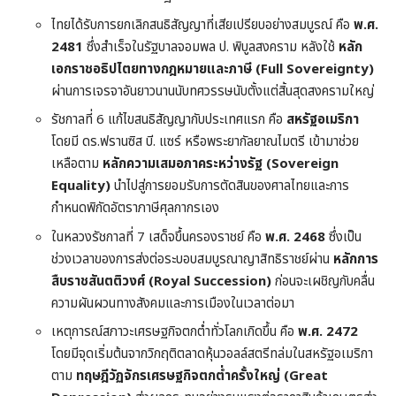
ไทยได้รับการยกเลิกสนธิสัญญาที่เสียเปรียบอย่างสมบูรณ์ คือ
พ.ศ.
2481
ซึ่งสำเร็จในรัฐบาลจอมพล ป. พิบูลสงคราม หลังใช้
หลัก
เอกราชอธิปไตยทางกฎหมายและภาษี (Full Sovereignty)
ผ่านการเจรจาอันยาวนานนับทศวรรษนับตั้งแต่สิ้นสุดสงครามใหญ่
รัชกาลที่ 6 แก้ไขสนธิสัญญากับประเทศแรก คือ
สหรัฐอเมริกา
โดยมี ดร.ฟรานซิส บี. แซร์ หรือพระยากัลยาณไมตรี เข้ามาช่วย
เหลือตาม
หลักความเสมอภาคระหว่างรัฐ (Sovereign
Equality)
นำไปสู่การยอมรับการตัดสินของศาลไทยและการ
กำหนดพิกัดอัตราภาษีศุลกากรเอง
ในหลวงรัชกาลที่ 7 เสด็จขึ้นครองราชย์ คือ
พ.ศ. 2468
ซึ่งเป็น
ช่วงเวลาของการส่งต่อระบอบสมบูรณาญาสิทธิราชย์ผ่าน
หลักการ
สืบราชสันตติวงศ์ (Royal Succession)
ก่อนจะเผชิญกับคลื่น
ความผันผวนทางสังคมและการเมืองในเวลาต่อมา
เหตุการณ์สภาวะเศรษฐกิจตกต่ำทั่วโลกเกิดขึ้น คือ
พ.ศ. 2472
โดยมีจุดเริ่มต้นจากวิกฤติตลาดหุ้นวอลล์สตรีทล่มในสหรัฐอเมริกา
ตาม
ทฤษฎีวัฏจักรเศรษฐกิจตกต่ำครั้งใหญ่ (Great