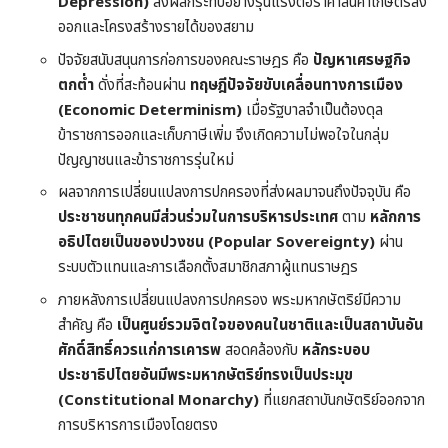
Depression)
ส่งผลกระทบอย่างรุนแรงต่อราคาสินค้าเกษตรส่ง
ออกและโครงสร้างรายได้ของสยาม
ปัจจัยสนับสนุนการก่อการของคณะราษฎร คือ
ปัญหาเศรษฐกิจ
ตกต่ำ
ดั่งที่สะท้อนผ่าน
ทฤษฎีปัจจัยขับเคลื่อนทางการเมือง
(Economic Determinism)
เมื่อรัฐบาลจำเป็นต้องดุล
ข้าราชการออกและเก็บภาษีเพิ่ม จึงเกิดความไม่พอใจในกลุ่ม
ปัญญาชนและข้าราชการรุ่นใหม่
ผลจากการเปลี่ยนแปลงการปกครองที่ส่งผลมาจนถึงปัจจุบัน คือ
ประชาชนทุกคนมีส่วนร่วมในการบริหารประเทศ
ตาม
หลักการ
อธิปไตยเป็นของปวงชน (Popular Sovereignty)
ผ่าน
ระบบตัวแทนและการเลือกตั้งสมาชิกสภาผู้แทนราษฎร
ภายหลังการเปลี่ยนแปลงการปกครอง พระมหากษัตริย์มีความ
สำคัญ คือ
เป็นศูนย์รวมจิตใจของคนในชาติและเป็นสถาบันอัน
ศักดิ์สิทธิ์ควรแก่การเคารพ
สอดคล้องกับ
หลักระบอบ
ประชาธิปไตยอันมีพระมหากษัตริย์ทรงเป็นประมุข
(Constitutional Monarchy)
ที่แยกสถาบันกษัตริย์ออกจาก
การบริหารการเมืองโดยตรง