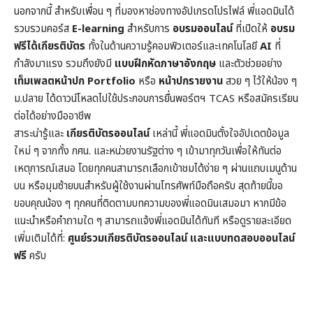
นอกจากนี้ สำหรับเพื่อน ๆ ที่มองหาช่องทางอัปเกรดโปรไฟล์ พี่แอดมินได้
รวบรวมคอร์ส
E-learning
สำหรับการ
อบรมออนไลน์
ที่เปิดให้
อบรม
ฟรีได้เกียรติบัตร
ทั้งในด้านความรู้คอมพิวเตอร์และเทคโนโลยี
AI
ที่
กำลังมาแรง รวมถึงยังมี
แบบฝึกหัดภาษาอังกฤษ
และตัวช่วยอย่าง
เท็มเพลตหน้าปก
Portfolio
หรือ
หน้าปกรายงาน
สวย ๆ ไว้ให้น้อง ๆ
ม.ปลาย ได้ดาวน์โหลดไปใช้ประกอบการยื่นพอร์ตฯ TCAS หรือสมัครเรียน
ต่อได้อย่างมืออาชีพ
สาระน่ารู้และ
เกียรติบัตรออนไลน์
เหล่านี้ พี่แอดมินตั้งใจอัปเดตข้อมูล
ใหม่ ๆ จากทั้ง กศน. และหน่วยงานรัฐต่าง ๆ เข้ามาทุกวันเพื่อให้ทันต่อ
เหตุการณ์เสมอ โดยทุกคนสามารถเลือกเข้าชมได้ง่าย ๆ ผ่านแถบเมนูด้าน
บน หรือมุมซ้ายบนสำหรับผู้ใช้งานผ่านโทรศัพท์มือถือครับ สุดท้ายนี้ขอ
ขอบคุณน้อง ๆ ทุกคนที่ติดตามบทความของพี่แอดมินเสมอมา หากมีข้อ
แนะนำหรือคำถามใด ๆ สามารถแจ้งพี่แอดมินได้ทันที หรือดูรายละเอียด
เพิ่มเติมได้ที่:
ศูนย์รวมเกียรติบัตรออนไลน์ และแบบทดสอบออนไลน์
ฟรี
ครับ