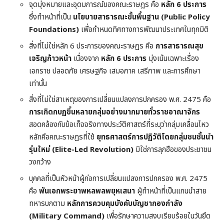
จุดมุ่งหมายและอุดมการณ์ของคณะราษฎร คือ
หลัก 6 ประการ
ซึ่งทำหน้าที่เป็น
นโยบายสาธารณะขั้นพื้นฐาน (Public Policy
Foundations)
เพื่อกำหนดทิศทางการพัฒนาประเทศในทุกมิติ
สิ่งที่ไม่ใช่หลัก 6 ประการของคณะราษฎร คือ
การสาธารณสุข
เจริญก้าวหน้า
เนื่องจาก
หลัก 6 ประการ
มุ่งเน้นเฉพาะเรื่อง
เอกราช ปลอดภัย เศรษฐกิจ เสมอภาค เสรีภาพ และการศึกษา
เท่านั้น
สิ่งที่ไม่ใช่สาเหตุของการเปลี่ยนแปลงการปกครอง พ.ศ. 2475 คือ
การเกิดกบฏขึ้นหลายกลุ่มอย่างมากมายทั่วราชอาณาจักร
สอดคล้องกับข้อเท็จจริงทางประวัติศาสตร์ที่ระบุว่ากลุ่มเคลื่อนไหว
หลักคือคณะราษฎรที่ใช้
ยุทธศาสตร์การปฏิวัติโดยกลุ่มชนชั้นนำ
รุ่นใหม่ (Elite-Led Revolution)
มิใช่การลุกฮือของประชาชน
วงกว้าง
บุคคลที่เป็นหัวหน้าผู้ก่อการเปลี่ยนแปลงการปกครอง พ.ศ. 2475
คือ
พันเอกพระยาพหลพลพยุหเสนา
ผู้ทำหน้าที่เป็นแกนนำสาย
ทหารบกตาม
หลักการควบคุมบังคับบัญชากองกำลัง
(Military Command)
เพื่อรักษาความสงบเรียบร้อยในวันยึด