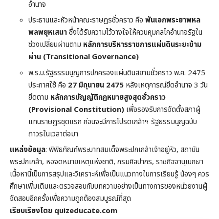
อำนาจ
ประธานและหัวหน้าคณะราษฎรชั่วคราว คือ
พันเอกพระยาพหล
พลพยุหเสนา
ซึ่งได้รับความไว้วางใจให้ควบคุมกลไกอำนาจรัฐใน
ช่วงเปลี่ยนผ่านตาม
หลักการบริหารราชการแผ่นดินระยะข้าม
ผ่าน (Transitional Governance)
พ.ร.บ.รัฐธรรมนูญการปกครองแผ่นดินสยามชั่วคราว พ.ศ. 2475
ประกาศใช้ คือ
27 มิถุนายน 2475
หลังเหตุการณ์ยึดอำนาจ 3 วัน
ยึดตาม
หลักการบัญญัติกฎหมายสูงสุดชั่วคราว
(Provisional Constitution)
เพื่อรองรับการจัดตั้งสภาผู้
แทนราษฎรชุดแรก ก่อนจะมีการโปรดเกล้าฯ รัฐธรรมนูญฉบับ
ถาวรในเวลาต่อมา
แหล่งข้อมูล
: พิพิธภัณฑ์พระบาทสมเด็จพระปกเกล้าเจ้าอยู่หัว, สถาบัน
พระปกเกล้า, หอจดหมายเหตุแห่งชาติ, กรมศิลปากร, ราชกิจจานุเบกษา
เนื้อหานี้เป็นการสรุปและวิเคราะห์เพื่อเป็นแนวทางในการเรียนรู้ น้องๆ ควร
ศึกษาเพิ่มเติมและตรวจสอบกับบทความอย่างเป็นทางการของหน่วยงานผู้
จัดสอบอีกครั้งเพื่อความถูกต้องสมบูรณ์ที่สุด
เรียบเรียงโดย quizeducate.com