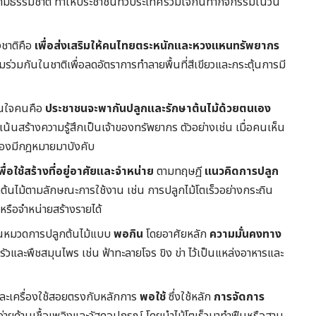
ตามธรรมชาติ ทำให้ประชาชนทั่วประเทศร่วมใจกันทำกิจกรรมในวัน
งชาติคือ
เพื่อส่งเสริมให้คนไทยตระหนักและหวงแหนทรัพยากร
มร่วมกันในชาติเพื่อลดอัตราการทำลายพื้นที่สีเขียวและกระตุ้นการมี
ในใจคนคือ
ประชาชนจะพากันปลูกและรักษาต้นไม้ด้วยตนเอง
งเน้นสร้างความรู้สึกเป็นเจ้าของทรัพยากร ตัวอย่างเช่น เมื่อคนเห็น
ต้องมีกฎหมายมาบังคับ
ื่อใช้สร้างที่อยู่อาศัยและจำหน่าย
ตามทฤษฎี
แนวคิดการปลูก
ทต้นไม้ตามลักษณะการใช้งาน เช่น การปลูกไม้โตเร็วอย่างกระถิน
นหรือจำหน่ายสร้างรายได้
่ในหมวดการปลูกต้นไม้แบบ
พอกิน
โดยอาศัยหลัก
ความมั่นคงทาง
ัวและพืชสมุนไพร เช่น ฟ้าทะลายโจร ขิง ข่า ไว้เป็นแหล่งอาหารและ
นและเครื่องใช้สอยตรงกับหลักการ
พอใช้
ซึ่งใช้หลัก
การจัดการ