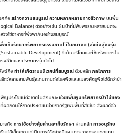
จ่ายด้านเชื้อเพลิงและวัสดุอุปกรณ์ โดยนำไม้โตเร็วมาทำฟืนหรือสาน
เวศคือ
สร้างความสมบูรณ์ ความหลากหลายทางชีวภาพ
บนพื้น
ogical Balance) ตัวอย่างเช่น ผืนป่าที่มีพืชพรรณหลายชนิดจะ
ดห่วงโซ่อาหารที่พึ่งพากันอย่างสมบูรณ์
พื่อเก็บรักษาทรัพยากรธรรมชาติไว้ในอนาคต (ส่งต่อสู่คนรุ่น
(Sustainable Development) ที่เน้นบริโภคและใช้ทรัพยากรใน
ดำรงชีวิตของประชากรรุ่นถัดไป
ัพธ์คือ
ทำให้เกิดระบบนิเวศน์ที่สมบูรณ์
ด้วยหลัก
กลไกการ
และสัตว์หลายสายพันธุ์จะทนทานต่อโรคพืชและแมลงศัตรูพืชได้ดีกว่าป่า
บำเพ็ญประโยชน์ต่อชาติในลักษณะ
ช่วยเพิ่มพูนทรัพยากรป่าไม้ของ
ที่ผลักดันให้ภาคประชาชนช่วยภาครัฐเพิ่มพื้นที่สีเขียว ส่งผลดีต่อ
หมายถึง
การใช้อย่างคุ้มค่าและเก็บรักษา
ผ่านหลัก
การอนุรักษ
รห้ามใช้เด็ดขาด แต่เป็นการใช้อย่างมีแผนการ วางกรอบทดแทน