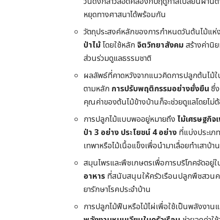
วันดังกล่าวสอดคล้องกับฤดูกาลเปลี่ยนผ่าน
หยุดทางศาสนาได้พร้อมกัน
วัตถุประสงค์หลักของการกำหนดวันต้นไม้แห่
ป่าไม้
โดยใช้หลัก
จิตวิทยาสังคม
สร้างค่านิย
ส่วนร่วมดูแลธรรมชาติ
ผลลัพธ์ที่คาดหวังจากแนวคิดการปลูกต้นไม้
ตามหลัก
การปรับพฤติกรรมอย่างยั่งยืน
ซึ่
คุณค่าของต้นไม้ข้างบ้านก็จะช่วยดูแลโดยไม่
การปลูกไม้แบบพออยู่หมายถึง
ไม้เศรษฐกิจเพ
ป่า 3 อย่าง ประโยชน์ 4 อย่าง
ที่แบ่งประเภ
เทพาหรือไม้เนื้อแข็งเพื่อนำมาเลื่อยทำเสาบ้า
สมุนไพรและพืชเกษตรเพื่อการบริโภคจัดอยู
อาหาร
ที่สนับสนุนให้ครัวเรือนปลูกพืชสวนคร
ยารักษาโรคประจำบ้าน
การปลูกไม้ฟืนหรือไม้ไผ่เพื่อใช้เป็นพลังงา