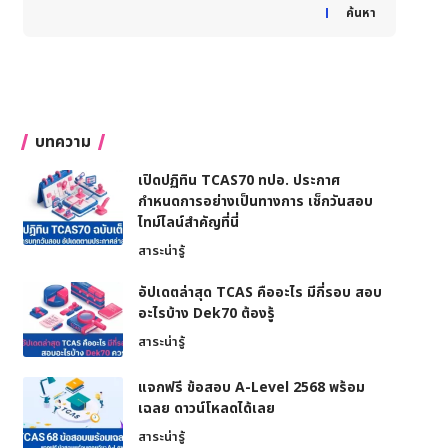
When autocomplete results are available use up and down
ค้นหา
บทความ
เปิดปฏิทิน TCAS70 ทปอ. ประกาศ
กำหนดการอย่างเป็นทางการ เช็กวันสอบ
ไทม์ไลน์สำคัญที่นี่
สาระน่ารู้
อัปเดตล่าสุด TCAS คืออะไร มีกี่รอบ สอบ
อะไรบ้าง Dek70 ต้องรู้
สาระน่ารู้
แจกฟรี ข้อสอบ A-Level 2568 พร้อม
เฉลย ดาวน์โหลดได้เลย
สาระน่ารู้