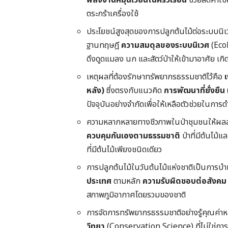
พลังงานหมุนเวียนในครัวเรือน
ช่วยลดค่าใช้
ตระกร้าเครื่องใช้
ประโยชน์สูงสุดของการปลูกต้นไม้ต่อระบบนิ
ฐานทฤษฎี
ความสมดุลของระบบนิเวศ
(Ecol
ดึงดูดแมลง นก และสัตว์ป่าให้เข้ามาอาศัย เกิ
เหตุผลที่ต้องรักษาทรัพยากรธรรมชาติไว้คือ
เ
หลัง)
ซึ่งตรงกับแนวคิด
การพัฒนาที่ยั่งยืน
ปัจจุบันอย่างจำกัดเพื่อให้เหลือตัวช่วยในการ
ความหลากหลายทางชีวภาพในป่าชุมชนให้ผลล
ควบคุมกันเองตามธรรมชาติ
ป่าที่มีต้นไม้
ที่มีต้นไม้เพียงชนิดเดียว
การปลูกต้นไม้ในวันต้นไม้แห่งชาติเป็นการ
ประเทศ
ตามหลัก
ความรับผิดชอบต่อสังคม
สภาพภูมิอากาศโดยรวมของชาติ
การจัดการทรัพยากรธรรมชาติอย่างรู้คุณค่า
วิทยา
(Conservation Science) ที่ไม่ใช่กา