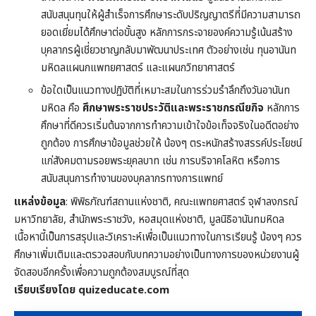
สนับสนุนทุนให้ผู้สำเร็จการศึกษาระดับปริญญาตรีที่มีความสามารถ
ยอดเยี่ยมได้ศึกษาต่อขั้นสูง หลักการกระจายองค์ความรู้เน้นสร้าง
บุคลากรผู้เชี่ยวชาญกลับมาพัฒนาประเทศ ตัวอย่างเช่น ทุนอานันท
มหิดลแผนกแพทยศาสตร์ และแผนกวิทยาศาสตร์
ข้อใดเป็นแนวทางปฏิบัติที่เหมาะสมในการร่วมรำลึกถึงวันอานันท
มหิดล คือ
ศึกษาพระราชประวัติและพระราชกรณียกิจ
หลักการ
ศึกษาที่ดีควรเริ่มต้นจากการทำความเข้าใจข้อเท็จจริงในอดีตอย่าง
ถูกต้อง การศึกษาข้อมูลช่วยให้ น้องๆ ตระหนักสร้างสรรค์ประโยชน์
แก่สังคมตามรอยพระยุคลบาท เช่น การบริจาคโลหิต หรือการ
สนับสนุนการทำงานของบุคลากรทางการแพทย์
แหล่งข้อมูล
: พิพิธภัณฑ์สถานแห่งชาติ, คณะแพทยศาสตร์ จุฬาลงกรณ์
มหาวิทยาลัย, สำนักพระราชวัง, หอสมุดแห่งชาติ, มูลนิธิอานันทมหิดล
เนื้อหานี้เป็นการสรุปและวิเคราะห์เพื่อเป็นแนวทางในการเรียนรู้ น้องๆ ควร
ศึกษาเพิ่มเติมและตรวจสอบกับบทความอย่างเป็นทางการของหน่วยงานผู้
จัดสอบอีกครั้งเพื่อความถูกต้องสมบูรณ์ที่สุด
เรียบเรียงโดย quizeducate.com