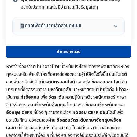
ออกใบประกาศ และไม่มีอำนาจแก้ไขข้อมูลใดๆ
คลิกเพื่อคำนวณสัดส่วนคะแนน
ทำแบบทดสอบ
หวังว่าเรื่องราวที่นำมาฝากในวันนี้จะเป็นประโยชน์ต่อการพัฒนาทักษะของ
ทุกคนนะครับ สำหรับใครที่อยากต่อยอดความรู้ให้ลึกซึ้งยิ่งขึ้น บนเว็บไซต์
ของพี่แอดมินยังมี
เกียรติบัตรออนไลน์
และคลัง
ข้อสอบออนไลน์
อีก
มากมายที่คัดสรรมาจาก
มหาวิทยาลัย
และหน่วยงานที่น่าเชื่อถือ ไม่ว่าจะ
เป็นการ
ทำข้อสอบ
เพื่อ
วัดระดับ
ความรู้ในราย
วิชาคณิตศาสตร์
ภาษา
จีน หรือการ
สอบวัดระดับอังกฤษ
โดยเฉพาะ
ข้อสอบวัดระดับภาษา
อังกฤษ CEFR
ที่น้อง ๆ สามารถเลือก
ทดสอบ CEFR ออนไลน์
เพื่อ
ประเมินทักษะของตนเองผ่าน
ข้อสอบวัดระดับภาษาอังกฤษพร้อม
เฉลย
ที่ครอบคลุมตั้งแต่ระดับ ม.ปลาย ไปจนถึงมหาวิทยาลัยเลยครับ
นอกจากนี้ สำหรับเพื่อน ๆ ที่มองหาช่องทางอัปเกรดโปรไฟล์ พี่แอดมินได้