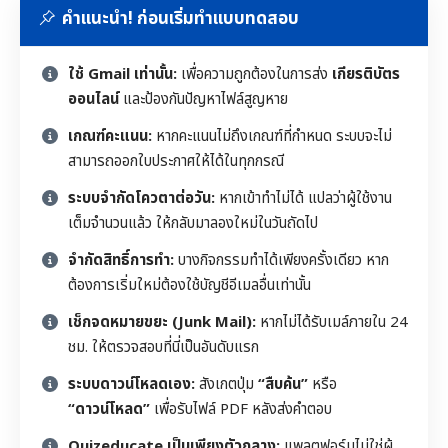
คำแนะนำ! ก่อนเริ่มทำแบบทดสอบ
ใช้ Gmail เท่านั้น:
เพื่อความถูกต้องในการส่ง
เกียรติบัตร
ออนไลน์
และป้องกันปัญหาไฟล์สูญหาย
เกณฑ์คะแนน:
หากคะแนนไม่ถึงเกณฑ์ที่กำหนด ระบบจะไม่
สามารถออกใบประกาศให้ได้ในทุกกรณี
ระบบจำกัดโควตาต่อวัน:
หากเข้าทำไม่ได้ แปลว่าผู้ใช้งาน
เต็มจำนวนแล้ว ให้กลับมาลองใหม่ในวันถัดไป
จำกัดสิทธิ์การทำ:
บางกิจกรรมทำได้เพียงครั้งเดียว หาก
ต้องการเริ่มใหม่ต้องใช้บัญชีอีเมลอื่นเท่านั้น
เช็กจดหมายขยะ (Junk Mail):
หากไม่ได้รับเมล์ภายใน 24
ชม. ให้ตรวจสอบที่นี่เป็นอันดับแรก
ระบบดาวน์โหลดเอง:
สังเกตปุ่ม
“สืบค้น”
หรือ
“ดาวน์โหลด”
เพื่อรับไฟล์ PDF หลังส่งคำตอบ
Quizeducate เป็นเพียงตัวกลาง:
แพลตฟอร์มไม่ใช่ผู้