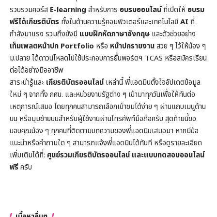
รวบรวมคอร์ส
E-learning
สำหรับการ
อบรมออนไลน์
ที่เปิดให้
อบรม
ฟรีได้เกียรติบัตร
ทั้งในด้านความรู้คอมพิวเตอร์และเทคโนโลยี
AI
ที่
กำลังมาแรง รวมถึงยังมี
แบบฝึกหัดภาษาอังกฤษ
และตัวช่วยอย่าง
เท็มเพลตหน้าปก
Portfolio
หรือ
หน้าปกรายงาน
สวย ๆ ไว้ให้น้อง ๆ
ม.ปลาย ได้ดาวน์โหลดไปใช้ประกอบการยื่นพอร์ตฯ TCAS หรือสมัครเรียน
ต่อได้อย่างมืออาชีพ
สาระน่ารู้และ
เกียรติบัตรออนไลน์
เหล่านี้ พี่แอดมินตั้งใจอัปเดตข้อมูล
ใหม่ ๆ จากทั้ง กศน. และหน่วยงานรัฐต่าง ๆ เข้ามาทุกวันเพื่อให้ทันต่อ
เหตุการณ์เสมอ โดยทุกคนสามารถเลือกเข้าชมได้ง่าย ๆ ผ่านแถบเมนูด้าน
บน หรือมุมซ้ายบนสำหรับผู้ใช้งานผ่านโทรศัพท์มือถือครับ สุดท้ายนี้ขอ
ขอบคุณน้อง ๆ ทุกคนที่ติดตามบทความของพี่แอดมินเสมอมา หากมีข้อ
แนะนำหรือคำถามใด ๆ สามารถแจ้งพี่แอดมินได้ทันที หรือดูรายละเอียด
เพิ่มเติมได้ที่:
ศูนย์รวมเกียรติบัตรออนไลน์ และแบบทดสอบออนไลน์
ฟรี
ครับ
เนื้อหาอื่นๆ