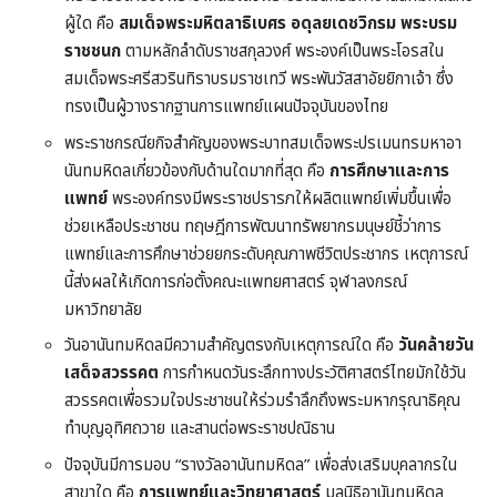
ผู้ใด คือ
สมเด็จพระมหิตลาธิเบศร อดุลยเดชวิกรม พระบรม
ราชชนก
ตามหลักลำดับราชสกุลวงศ์ พระองค์เป็นพระโอรสใน
สมเด็จพระศรีสวรินทิราบรมราชเทวี พระพันวัสสาอัยยิกาเจ้า ซึ่ง
ทรงเป็นผู้วางรากฐานการแพทย์แผนปัจจุบันของไทย
พระราชกรณียกิจสำคัญของพระบาทสมเด็จพระปรเมนทรมหาอา
นันทมหิดลเกี่ยวข้องกับด้านใดมากที่สุด คือ
การศึกษาและการ
แพทย์
พระองค์ทรงมีพระราชปรารภให้ผลิตแพทย์เพิ่มขึ้นเพื่อ
ช่วยเหลือประชาชน ทฤษฎีการพัฒนาทรัพยากรมนุษย์ชี้ว่าการ
แพทย์และการศึกษาช่วยยกระดับคุณภาพชีวิตประชากร เหตุการณ์
นี้ส่งผลให้เกิดการก่อตั้งคณะแพทยศาสตร์ จุฬาลงกรณ์
มหาวิทยาลัย
วันอานันทมหิดลมีความสำคัญตรงกับเหตุการณ์ใด คือ
วันคล้ายวัน
เสด็จสวรรคต
การกำหนดวันระลึกทางประวัติศาสตร์ไทยมักใช้วัน
สวรรคตเพื่อรวมใจประชาชนให้ร่วมรำลึกถึงพระมหากรุณาธิคุณ
ทำบุญอุทิศถวาย และสานต่อพระราชปณิธาน
ปัจจุบันมีการมอบ “รางวัลอานันทมหิดล” เพื่อส่งเสริมบุคลากรใน
สาขาใด คือ
การแพทย์และวิทยาศาสตร์
มูลนิธิอานันทมหิดล