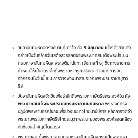
วันอานันทมหิดลตรงกับวันที่เท่าใด คือ
9 มิถุนายน
เนื่องด้วยวันดัง
กล่าวเป็นวันคล้ายวันเสด็จสวรรคตของพระบาทสมเด็จพระปรเมน
ทรมหาอานันทมหิดล พระอติมานันทะ (รัชกาลที่ 8) ซึ่งทางราชการ
กำหนดให้เป็นวันระลึกถึงพระมหากรุณาธิคุณ ตัวอย่างการจัด
กิจกรรมในวันนี้ เช่น การวางพวงมาลาบริเวณพระบรมราชานุสาว
รีย์
วันอานันทมหิดลจัดขึ้นเพื่อรำลึกถึงพระมหากษัตริย์พระองค์ใด คือ
พระบาทสมเด็จพระปรเมนทรมหาอานันทมหิดล
พระองค์ทรง
ปฏิบัติพระราชกรณียกิจเพื่อปวงชนชาวไทยนานัปการ หลักการจดจำ
พระนามพระมหากษัตริย์ไทยระบุว่า พระนามของพระองค์สอดคล้อง
กับชื่อวันสำคัญนี้โดยตรง
พระบาทสมเด็จพระปรเมนทรมหาอานันทมหิดลทรงเป็นพระมหา