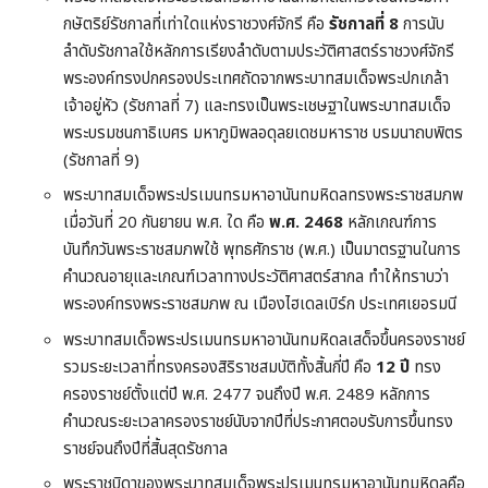
กษัตริย์รัชกาลที่เท่าใดแห่งราชวงศ์จักรี คือ
รัชกาลที่ 8
การนับ
ลำดับรัชกาลใช้หลักการเรียงลำดับตามประวัติศาสตร์ราชวงศ์จักรี
พระองค์ทรงปกครองประเทศถัดจากพระบาทสมเด็จพระปกเกล้า
เจ้าอยู่หัว (รัชกาลที่ 7) และทรงเป็นพระเชษฐาในพระบาทสมเด็จ
พระบรมชนกาธิเบศร มหาภูมิพลอดุลยเดชมหาราช บรมนาถบพิตร
(รัชกาลที่ 9)
พระบาทสมเด็จพระปรเมนทรมหาอานันทมหิดลทรงพระราชสมภพ
เมื่อวันที่ 20 กันยายน พ.ศ. ใด คือ
พ.ศ. 2468
หลักเกณฑ์การ
บันทึกวันพระราชสมภพใช้ พุทธศักราช (พ.ศ.) เป็นมาตรฐานในการ
คำนวณอายุและเกณฑ์เวลาทางประวัติศาสตร์สากล ทำให้ทราบว่า
พระองค์ทรงพระราชสมภพ ณ เมืองไฮเดลเบิร์ก ประเทศเยอรมนี
พระบาทสมเด็จพระปรเมนทรมหาอานันทมหิดลเสด็จขึ้นครองราชย์
รวมระยะเวลาที่ทรงครองสิริราชสมบัติทั้งสิ้นกี่ปี คือ
12 ปี
ทรง
ครองราชย์ตั้งแต่ปี พ.ศ. 2477 จนถึงปี พ.ศ. 2489 หลักการ
คำนวณระยะเวลาครองราชย์นับจากปีที่ประกาศตอบรับการขึ้นทรง
ราชย์จนถึงปีที่สิ้นสุดรัชกาล
พระราชบิดาของพระบาทสมเด็จพระปรเมนทรมหาอานันทมหิดลคือ