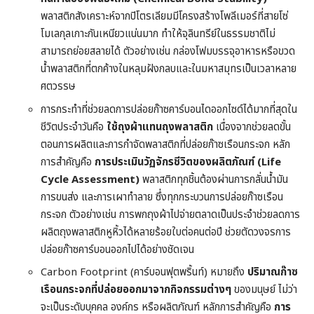
พลาสติกสังเคราะห์จากปิโตรเลียมมีโครงสร้างโพลีเมอร์ที่สายโซ่
โมเลกุลเกาะกันเหนียวแน่นมาก ทำให้จุลินทรีย์ในธรรมชาติไม่
สามารถย่อยสลายได้ ตัวอย่างเช่น กล่องโฟมบรรจุอาหารหรือขวด
น้ำพลาสติกที่ตกค้างในหลุมฝังกลบและในมหาสมุทรเป็นเวลาหลาย
ศตวรรษ
การกระทำที่ช่วยลดการปล่อยก๊าซคาร์บอนไดออกไซด์ได้มากที่สุดใน
ชีวิตประจำวันคือ
ใช้ถุงผ้าแทนถุงพลาสติก
เนื่องจากช่วยลดขั้น
ตอนการผลิตและการกำจัดพลาสติกที่ปล่อยก๊าซเรือนกระจก หลัก
การสำคัญคือ
การประเมินวัฏจักรชีวิตของผลิตภัณฑ์ (Life
Cycle Assessment)
พลาสติกทุกชิ้นต้องผ่านการกลั่นน้ำมัน
การขนส่ง และการเผาทำลาย ซึ่งทุกกระบวนการปล่อยก๊าซเรือน
กระจก ตัวอย่างเช่น การพกถุงผ้าไปจ่ายตลาดเป็นประจำช่วยลดการ
ผลิตถุงพลาสติกหูหิ้วได้หลายร้อยใบต่อคนต่อปี ช่วยตัดวงจรการ
ปล่อยก๊าซคาร์บอนออกไปได้อย่างชัดเจน
Carbon Footprint (คาร์บอนฟุตพริ้นท์) หมายถึง
ปริมาณก๊าซ
เรือนกระจกที่ปล่อยออกมาจากกิจกรรมต่างๆ
ของมนุษย์ ไม่ว่า
จะเป็นระดับบุคคล องค์กร หรือผลิตภัณฑ์ หลักการสำคัญคือ
การ