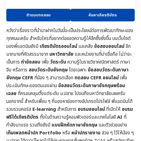
ทำแบบทดสอบ
ค้นหาเกียรติบัตร
หวังว่าเรื่องราวที่นำมาฝากในวันนี้จะเป็นประโยชน์ต่อการพัฒนาทักษะของ
ทุกคนนะครับ สำหรับใครที่อยากต่อยอดความรู้ให้ลึกซึ้งยิ่งขึ้น บนเว็บไซต์
ของพี่แอดมินยังมี
เกียรติบัตรออนไลน์
และคลัง
ข้อสอบออนไลน์
อีก
มากมายที่คัดสรรมาจาก
มหาวิทยาลัย
และหน่วยงานที่น่าเชื่อถือ ไม่ว่าจะ
เป็นการ
ทำข้อสอบ
เพื่อ
วัดระดับ
ความรู้ในราย
วิชาคณิตศาสตร์
ภาษา
จีน หรือการ
สอบวัดระดับอังกฤษ
โดยเฉพาะ
ข้อสอบวัดระดับภาษา
อังกฤษ CEFR
ที่น้อง ๆ สามารถเลือก
ทดสอบ CEFR ออนไลน์
เพื่อ
ประเมินทักษะของตนเองผ่าน
ข้อสอบวัดระดับภาษาอังกฤษพร้อม
เฉลย
ที่ครอบคลุมตั้งแต่ระดับ ม.ปลาย ไปจนถึงมหาวิทยาลัยเลยครับ
นอกจากนี้ สำหรับเพื่อน ๆ ที่มองหาช่องทางอัปเกรดโปรไฟล์ พี่แอดมินได้
รวบรวมคอร์ส
E-learning
สำหรับการ
อบรมออนไลน์
ที่เปิดให้
อบรม
ฟรีได้เกียรติบัตร
ทั้งในด้านความรู้คอมพิวเตอร์และเทคโนโลยี
AI
ที่
กำลังมาแรง รวมถึงยังมี
แบบฝึกหัดภาษาอังกฤษ
และตัวช่วยอย่าง
เท็มเพลตหน้าปก
Portfolio
หรือ
หน้าปกรายงาน
สวย ๆ ไว้ให้น้อง ๆ
ม.ปลาย ได้ดาวน์โหลดไปใช้ประกอบการยื่นพอร์ตฯ TCAS หรือสมัครเรียน