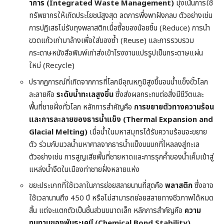
าการ (Integrated Waste Management)
มุ่งเน้นการใช้
ทรัพยากรให้เกิดประโยชน์สูงสุด ลดการพึ่งพาฝังกลบ ตัวอย่างเช่น
การปฏิเสธไม่รับถุงพลาสติกเมื่อซื้อของน้อยชิ้น (Reduce) การนำ
ขวดแก้วเก่ามาล้างเพื่อใส่ของซ้ำ (Reuse) และการรวบรวม
กระดาษหนังสือพิมพ์เก่าส่งเข้าโรงงานแปรรูปเป็นกระดาษแผ่น
ใหม่ (Recycle)
ปรากฏการณ์ที่เกิดจากการที่โลกมีอุณหภูมิสูงขึ้นจนน้ำแข็งขั้วโลก
ละลายคือ
ระดับน้ำทะเลสูงขึ้น
ซึ่งส่งผลกระทบต่อสิ่งมีชีวิตและ
พื้นที่ชายฝั่งทั่วโลก หลักการสำคัญคือ
การขยายตัวทางความร้อน
และการละลายของธารน้ำแข็ง (Thermal Expansion and
Glacial Melting)
เมื่อน้ำในมหาสมุทรได้รับความร้อนจะขยาย
ตัว ร่วมกับมวลน้ำมหาศาลจากธารน้ำแข็งบนบกที่ไหลลงสู่ทะเล
ตัวอย่างเช่น การสูญเสียพื้นที่ชายหาดและการรุกค้ำของน้ำเค็มเข้าสู่
แหล่งน้ำจืดในเมืองท่าชายฝั่งหลายแห่ง
ขยะประเภทที่ใช้เวลาในการย่อยสลายนานที่สุดคือ
พลาสติก
ซึ่งอาจ
ใช้เวลานานถึง 450 ปี หรือไม่สามารถย่อยสลายทางชีวภาพได้หมด
สิ้น แต่จะแตกตัวเป็นชิ้นส่วนขนาดเล็ก หลักการสำคัญคือ
ความ
ทนทานของพันธะเคมี (Chemical Bond Stability)