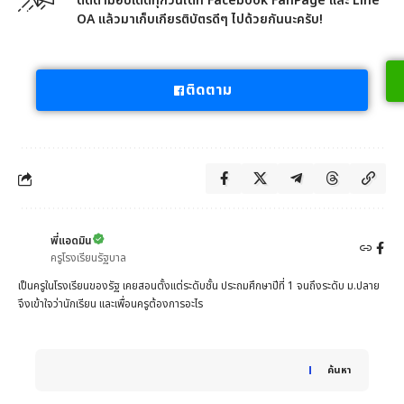
ติดตามอัปเดตทุกวันได้ที่ Facebook FanPage และ Line
OA แล้วมาเก็บเกียรติบัตรดีๆ ไปด้วยกันนะครับ!
ติดตาม
พี่แอดมิน
ครูโรงเรียนรัฐบาล
เป็นครูในโรงเรียนของรัฐ เคยสอนตั้งแต่ระดับชั้น ประถมศึกษาปีที่ 1 จนถึงระดับ ม.ปลาย
จึงเข้าใจว่านักเรียน และเพื่อนครูต้องการอะไร
When autocomplete results are available use up and down 
ค้นหา