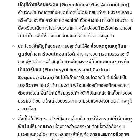
บัญชีก๊าซเรือนกระจก (Greenhouse Gas Accounting)
คำนวณปริมาณก๊าซทั้งหมดที่เกิดขึ้นโดยเทียบเท่ากับหน่วยกิโลกรัม
หรือตันของก๊าซคาร์บอนไดออกไซด์ ตัวอย่างเช่น การคำนวณว่าการ
นั่งเครื่องเดินทางไปต่างประเทศ 1 ครั้ง ปล่อยก๊าซเรือนกระจกออก
มาเท่าใด เพื่อใช้วางแผนชดเชยคาร์บอนด้วยการปลูกป่า
ประโยชน์สำคัญที่สุดของการปลูกต้นไม้คือ
ช่วยลดอุณหภูมิและ
ดูดซับก๊าซคาร์บอนไดออกไซด์
ผ่านกระบวนการตามธรรมชาติ
ของพืช หลักการสำคัญคือ
การสังเคราะห์ด้วยแสงและการกัก
เก็บคาร์บอน (Photosynthesis and Carbon
Sequestration)
ต้นไม้ใช้ก๊าซคาร์บอนไดออกไซด์เปลี่ยนเป็น
มวลชีวภาพ เช่น ลำต้น แบะราก พร้อมปล่อยก๊าซออกซิเจนออกมา
ตัวอย่างเช่น พื้นที่ป่าไม้ที่สมบูรณ์ทำหน้าที่เป็นแหล่งกักเก็บคาร์บอน
ธรรมชาติขนาดใหญ่ ช่วยบรรเทาความรุนแรงของวิกฤตสภาพภูมิ
อากาศโลก
สิ่งที่ไม่ใช่วิธีการอนุรักษ์สิ่งแวดล้อมคือ
การใช้สารเคมีกำจัดศัตรู
พืชในปริมาณมาก
เนื่องจากส่งผลกระทบต่อเนื่องลึกถึงระบบ
นิเวศและห่วงโซ่อาหาร หลักการสำคัญคือ
การสะสมทางชีวภาพ