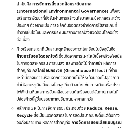
สำคัญคือ
การจัดการสิ่งแวดล้อมระดับสากล
(International Environmental Governance)
เพื่อส่ง
เสริมการพัฒนาที่ยั่งยืนผ่านการสร้างนโยบายและข้อตกลงระหว่าง
ประเทศ ตัวอย่างเช่น การผลักดันข้อตกลงจำกัดการใช้สารเคมีที่
ทำลายชั้นโอโซนและการประเมินสถานการณ์สิ่งแวดล้อมโลกอย่าง
ต่อเนื่อง
ก๊าซเรือนกระจกที่เป็นสาเหตุหลักของภาวะโลกร้อนในปัจจุบันคือ
ก๊าซคาร์บอนไดออกไซด์
ซึ่งเกิดจากการเผาไหม้เชื้อเพลิงฟอสซิล
ในภาคอุตสาหกรรม การขนส่ง และการตัดไม้ทำลายป่า หลักการ
สำคัญคือ
กลไกเรือนกระจก (Greenhouse Effect)
ที่ก๊าซ
เหล่านี้ดักจับความร้อนจากดวงอาทิตย์ไม่ให้ระท้อนออกไปสู่อวกาศ
ทำให้อุณหภูมิเฉลี่ยของโลกสูงขึ้น ตัวอย่างเช่น การเดินเครื่องโรง
ไฟฟ้าถ่านหินและการขับเคลื่อนรถยนต์เครื่องยนต์สันดาปภายในที่
ปล่อยก๊าซนี้สู่ชั้นบรรยากาศปริมาณมหาศาลทุกวัน
หลักการ 3R ในการจัดการขยะ ประกอบด้วย
Reduce, Reuse,
Recycle
ซึ่งเป็นแนวคิดสากลในการลดปริมาณขยะตั้งแต่ต้นทาง
จนถึงปลายทาง หลักการสำคัญคือ
การจัดการของเสียแบบบูรณ