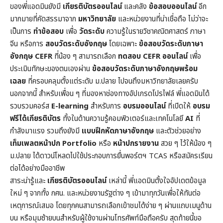
ของพี่แอดมินยังมี
เกียรติบัตรออนไลน์
และคลัง
ข้อสอบออนไลน์
อีก
มากมายที่คัดสรรมาจาก
มหาวิทยาลัย
และหน่วยงานที่น่าเชื่อถือ ไม่ว่าจะ
เป็นการ
ทำข้อสอบ
เพื่อ
วัดระดับ
ความรู้ในราย
วิชาคณิตศาสตร์
ภาษา
จีน หรือการ
สอบวัดระดับอังกฤษ
โดยเฉพาะ
ข้อสอบวัดระดับภาษา
อังกฤษ CEFR
ที่น้อง ๆ สามารถเลือก
ทดสอบ CEFR ออนไลน์
เพื่อ
ประเมินทักษะของตนเองผ่าน
ข้อสอบวัดระดับภาษาอังกฤษพร้อม
เฉลย
ที่ครอบคลุมตั้งแต่ระดับ ม.ปลาย ไปจนถึงมหาวิทยาลัยเลยครับ
นอกจากนี้ สำหรับเพื่อน ๆ ที่มองหาช่องทางอัปเกรดโปรไฟล์ พี่แอดมินได้
รวบรวมคอร์ส
E-learning
สำหรับการ
อบรมออนไลน์
ที่เปิดให้
อบรม
ฟรีได้เกียรติบัตร
ทั้งในด้านความรู้คอมพิวเตอร์และเทคโนโลยี
AI
ที่
กำลังมาแรง รวมถึงยังมี
แบบฝึกหัดภาษาอังกฤษ
และตัวช่วยอย่าง
เท็มเพลตหน้าปก
Portfolio
หรือ
หน้าปกรายงาน
สวย ๆ ไว้ให้น้อง ๆ
ม.ปลาย ได้ดาวน์โหลดไปใช้ประกอบการยื่นพอร์ตฯ TCAS หรือสมัครเรียน
ต่อได้อย่างมืออาชีพ
สาระน่ารู้และ
เกียรติบัตรออนไลน์
เหล่านี้ พี่แอดมินตั้งใจอัปเดตข้อมูล
ใหม่ ๆ จากทั้ง กศน. และหน่วยงานรัฐต่าง ๆ เข้ามาทุกวันเพื่อให้ทันต่อ
เหตุการณ์เสมอ โดยทุกคนสามารถเลือกเข้าชมได้ง่าย ๆ ผ่านแถบเมนูด้าน
บน หรือมุมซ้ายบนสำหรับผู้ใช้งานผ่านโทรศัพท์มือถือครับ สุดท้ายนี้ขอ