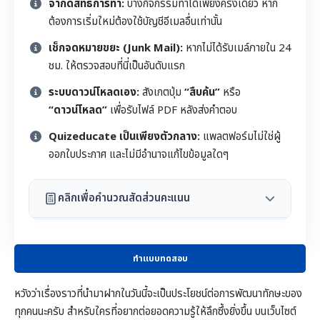
จำกัดสิทธิ์การทำ:
บางกิจกรรมทำได้เพียงครั้งเดียว หาก
ต้องการเริ่มใหม่ต้องใช้บัญชีอีเมลอื่นเท่านั้น
เช็กจดหมายขยะ (Junk Mail):
หากไม่ได้รับเมล์ภายใน 24
ชม. ให้ตรวจสอบที่นี่เป็นอันดับแรก
ระบบดาวน์โหลดเอง:
สังเกตปุ่ม
“สืบค้น”
หรือ
“ดาวน์โหลด”
เพื่อรับไฟล์ PDF หลังส่งคำตอบ
Quizeducate เป็นเพียงตัวกลาง:
แพลตฟอร์มไม่ใช่ผู้
ออกใบประกาศ และไม่มีอำนาจแก้ไขข้อมูลใดๆ
คลิกเพื่อคำนวณสัดส่วนคะแนน
ทำแบบทดสอบ
หวังว่าเรื่องราวที่นำมาฝากในวันนี้จะเป็นประโยชน์ต่อการพัฒนาทักษะของ
ทุกคนนะครับ สำหรับใครที่อยากต่อยอดความรู้ให้ลึกซึ้งยิ่งขึ้น บนเว็บไซต์