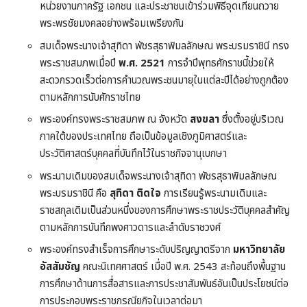
หน่วยงานภาครัฐ เอกชน และประชาชนเข้าร่วมพิธีจุดเทียนถวาย
พระพรชัยมงคลอย่างพร้อมเพรียงกัน
สมเด็จพระนางเจ้าสุทิดา พัชรสุธาพิมลลักษณ พระบรมราชินี ทรง
พระราชสมภพเมื่อปี
พ.ศ. 2521
การจำปีพุทธศักราชนี้ช่วยให้
สะดวกรวดเร็วต่อการคำนวณพระชนมายุในแต่ละปีได้อย่างถูกต้อง
ตามหลักการนับศักราชไทย
พระองค์ทรงพระราชสมภพ ณ จังหวัด
สงขลา
ซึ่งตั้งอยู่บริเวณ
ภาคใต้ของประเทศไทย ถือเป็นข้อมูลเชิงภูมิศาสตร์และ
ประวัติศาสตร์บุคคลที่บันทึกไว้ในราชกิจจานุเบกษา
พระนามเดิมของสมเด็จพระนางเจ้าสุทิดา พัชรสุธาพิมลลักษณ
พระบรมราชินี คือ
สุทิดา ติดใจ
การเรียนรู้พระนามเดิมและ
ราชสกุลเดิมเป็นส่วนหนึ่งของการศึกษาพระราชประวัติบุคคลสำคัญ
ตามหลักการบันทึกพงศาวดารและลำดับราชวงศ์
พระองค์ทรงสำเร็จการศึกษาระดับปริญญาตรีจาก
มหาวิทยาลัย
อัสสัมชัญ
คณะนิเทศศาสตร์ เมื่อปี พ.ศ. 2543 สะท้อนถึงพื้นฐาน
การศึกษาด้านการสื่อสารและการประชาสัมพันธ์อันเป็นประโยชน์ต่อ
การประกอบพระราชกรณียกิจในเวลาต่อมา