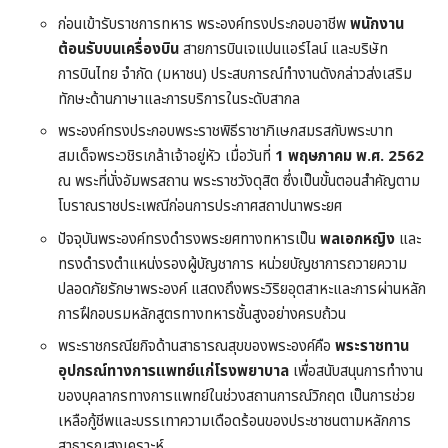
ก่อนเข้ารับราชการทหาร พระองค์ทรงประกอบอาชีพ
พนักงาน
ต้อนรับบนเครื่องบิน
สายการบินเจแปนแอร์ไลน์ และบริษัท
การบินไทย จำกัด (มหาชน) ประสบการณ์ทำงานดังกล่าวส่งเสริม
ทักษะด้านภาษาและการบริการในระดับสากล
พระองค์ทรงประกอบพระราชพิธีราชาภิเษกสมรสกับพระบาท
สมเด็จพระวชิรเกล้าเจ้าอยู่หัว เมื่อวันที่
1 พฤษภาคม พ.ศ. 2562
ณ พระที่นั่งอัมพรสถาน พระราชวังดุสิต ซึ่งเป็นขั้นตอนสำคัญตาม
โบราณราชประเพณีก่อนการประกาศสถาปนาพระยศ
ปัจจุบันพระองค์ทรงดำรงพระยศทางทหารเป็น
พลเอกหญิง
และ
ทรงดำรงตำแหน่งรองผู้บัญชาการ หน่วยบัญชาการถวายความ
ปลอดภัยรักษาพระองค์ แสดงถึงพระวิริยอุตสาหะและการผ่านหลัก
การฝึกอบรมหลักสูตรทางทหารชั้นสูงอย่างครบถ้วน
พระราชกรณียกิจด้านสาธารณสุขของพระองค์คือ
พระราชทาน
อุปกรณ์ทางการแพทย์แก่โรงพยาบาล
เพื่อสนับสนุนการทำงาน
ของบุคลากรทางการแพทย์ในช่วงสถานการณ์วิกฤต เป็นการช่วย
เหลือกู้ชีพและบรรเทาความเดือดร้อนของประชาชนตามหลักการ
สาธารณสงเคราะห์