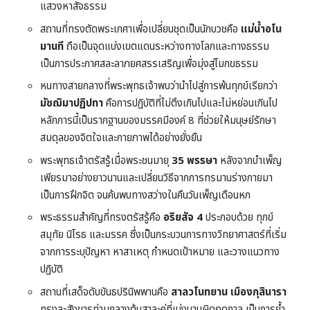
แสวงหาสัจธรรม
สถานที่ทรงตัดพระเกศาเพื่อเปลี่ยนชุดเป็นนักบวชคือ
แม่น้ำอโน
มานที
ถือเป็นจุดแบ่งเขตแดนระหว่างทางโลกและทางธรรม
เป็นการประกาศสละลาภยศสรรเสริญเพื่อมุ่งสู่โมกขธรรม
หนทางสายกลางที่พระพุทธเจ้าพบว่านำไปสู่การพ้นทุกข์เรียกว่า
มัชฌิมาปฏิปทา
คือการปฏิบัติที่ไม่ตึงเกินไปและไม่หย่อนเกินไป
หลักการนี้เป็นรากฐานของมรรคมีองค์ 8 ที่ช่วยให้มนุษย์รักษา
สมดุลของจิตใจและกายภาพได้อย่างยั่งยืน
พระพุทธเจ้าตรัสรู้เมื่อพระชนมายุ
35 พรรษา
หลังจากบำเพ็ญ
เพียรมาอย่างยาวนานและเปลี่ยนวิธีจากการทรมานร่างกายมา
เป็นการฝึกจิต จนค้นพบทางสว่างในคืนวันเพ็ญเดือนหก
พระธรรมสำคัญที่ทรงตรัสรู้คือ
อริยสัจ 4
ประกอบด้วย ทุกข์
สมุทัย นิโรธ และมรรค ซึ่งเป็นกระบวนการทางวิทยาศาสตร์ที่เริ่ม
จากการระบุปัญหา หาสาเหตุ กำหนดเป้าหมาย และวางแนวทาง
ปฏิบัติ
สถานที่เสด็จดับขันธปรินิพพานคือ
สาลวโนทยาน เมืองกุสินารา
ทรงละสังขารท่ามกลางต้นสาละคู่ที่เบ่งบานผิดฤดูกาล เป็นการย้ำ