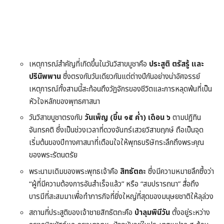
เหตุการณ์สำคัญที่เกิดขึ้นในวันวิสาขบูชาคือ
ประสูติ ตรัสรู้ และ
ปรินิพพาน
ซึ่งตรงกับวันเดียวกันแต่ต่างปีกันอย่างน่าอัศจรรย์
เหตุการณ์ทั้งสามนี้สะท้อนถึงวัฏจักรของชีวิตและการหลุดพ้นที่เป็น
หัวใจหลักของพุทธศาสนา
วันวิสาขบูชาตรงกับ
วันเพ็ญ (ขึ้น ๑๕ ค่ำ) เดือน ๖
ตามปฏิทิน
จันทรคติ ซึ่งเป็นช่วงเวลาที่ดวงจันทร์เสวยวิสาขฤกษ์ ถือเป็นจุด
เริ่มต้นของปีทางศาสนาที่เตือนใจให้พุทธบริษัทระลึกถึงพระคุณ
ของพระรัตนตรัย
พระนามเดิมของพระพุทธเจ้าคือ
สิทธัตถะ
ซึ่งมีความหมายลึกซึ้งว่า
“ผู้ที่มีความต้องการอันสำเร็จแล้ว” หรือ “สมปรารถนา” สื่อถึง
บารมีที่สะสมมาเพื่อทำภารกิจที่ยิ่งใหญ่ที่สุดของมนุษยชาติให้ลุล่วง
สถานที่ประสูติของเจ้าชายสิทธัตถะคือ
ป่าลุมพินีวัน
ตั้งอยู่ระหว่าง