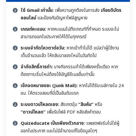
ใช้ Gmail เท่านั้น:
เพื่อความถูกต้องในการส่ง
เกียรติบัตร
ออนไลน์
และป้องกันปัญหาไฟล์สูญหาย
เกณฑ์คะแนน:
หากคะแนนไม่ถึงเกณฑ์ที่กำหนด ระบบจะไม่
สามารถออกใบประกาศให้ได้ในทุกกรณี
ระบบจำกัดโควตาต่อวัน:
หากเข้าทำไม่ได้ แปลว่าผู้ใช้งาน
เต็มจำนวนแล้ว ให้กลับมาลองใหม่ในวันถัดไป
จำกัดสิทธิ์การทำ:
บางกิจกรรมทำได้เพียงครั้งเดียว หาก
ต้องการเริ่มใหม่ต้องใช้บัญชีอีเมลอื่นเท่านั้น
เช็กจดหมายขยะ (Junk Mail):
หากไม่ได้รับเมล์ภายใน 24
ชม. ให้ตรวจสอบที่นี่เป็นอันดับแรก
ระบบดาวน์โหลดเอง:
สังเกตปุ่ม
“สืบค้น”
หรือ
“ดาวน์โหลด”
เพื่อรับไฟล์ PDF หลังส่งคำตอบ
Quizeducate เป็นเพียงตัวกลาง:
แพลตฟอร์มไม่ใช่ผู้
ออกใบประกาศ และไม่มีอำนาจแก้ไขข้อมูลใดๆ