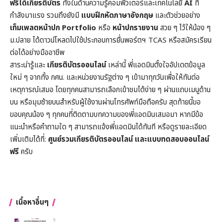
ฟรีได้เกียรติบัตร
ทั้งในด้านความรู้คอมพิวเตอร์และเทคโนโลยี
AI
ที่
กำลังมาแรง รวมถึงยังมี
แบบฝึกหัดภาษาอังกฤษ
และตัวช่วยอย่าง
เท็มเพลตหน้าปก
Portfolio
หรือ
หน้าปกรายงาน
สวย ๆ ไว้ให้น้อง ๆ
ม.ปลาย ได้ดาวน์โหลดไปใช้ประกอบการยื่นพอร์ตฯ TCAS หรือสมัครเรียน
ต่อได้อย่างมืออาชีพ
สาระน่ารู้และ
เกียรติบัตรออนไลน์
เหล่านี้ พี่แอดมินตั้งใจอัปเดตข้อมูล
ใหม่ ๆ จากทั้ง กศน. และหน่วยงานรัฐต่าง ๆ เข้ามาทุกวันเพื่อให้ทันต่อ
เหตุการณ์เสมอ โดยทุกคนสามารถเลือกเข้าชมได้ง่าย ๆ ผ่านแถบเมนูด้าน
บน หรือมุมซ้ายบนสำหรับผู้ใช้งานผ่านโทรศัพท์มือถือครับ สุดท้ายนี้ขอ
ขอบคุณน้อง ๆ ทุกคนที่ติดตามบทความของพี่แอดมินเสมอมา หากมีข้อ
แนะนำหรือคำถามใด ๆ สามารถแจ้งพี่แอดมินได้ทันที หรือดูรายละเอียด
เพิ่มเติมได้ที่:
ศูนย์รวมเกียรติบัตรออนไลน์ และแบบทดสอบออนไลน์
ฟรี
ครับ
เนื้อหาอื่นๆ