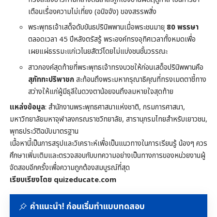
เตือนเรื่องความไม่เที่ยง (อนิจจัง) ของสรรพสิ่ง
พระพุทธเจ้าเสด็จดับขันธปรินิพพานเมื่อพระชนมายุ
80 พรรษา
ตลอดเวลา 45 ปีหลังตรัสรู้ พระองค์ทรงอุทิศเวลาทั้งหมดเพื่อ
เผยแผ่ธรรมะแก่เวไนยสัตว์โดยไม่แบ่งชนชั้นวรรณะ
สาวกองค์สุดท้ายที่พระพุทธเจ้าทรงบวชให้ก่อนเสด็จปรินิพพานคือ
สุภัททะปริพาชก
สะท้อนถึงพระมหากรุณาธิคุณที่ทรงเมตตาชี้ทาง
สว่างให้แก่ผู้มีธุลีในดวงตาน้อยจนถึงลมหายใจสุดท้าย
แหล่งข้อมูล
: สำนักงานพระพุทธศาสนาแห่งชาติ, กรมการศาสนา,
มหาวิทยาลัยมหาจุฬาลงกรณราชวิทยาลัย, สารานุกรมไทยสำหรับเยาวชน,
พุทธประวัติฉบับมาตรฐาน
เนื้อหานี้เป็นการสรุปและวิเคราะห์เพื่อเป็นแนวทางในการเรียนรู้ น้องๆ ควร
ศึกษาเพิ่มเติมและตรวจสอบกับบทความอย่างเป็นทางการของหน่วยงานผู้
จัดสอบอีกครั้งเพื่อความถูกต้องสมบูรณ์ที่สุด
เรียบเรียงโดย quizeducate.com
คำแนะนำ! ก่อนเริ่มทำแบบทดสอบ