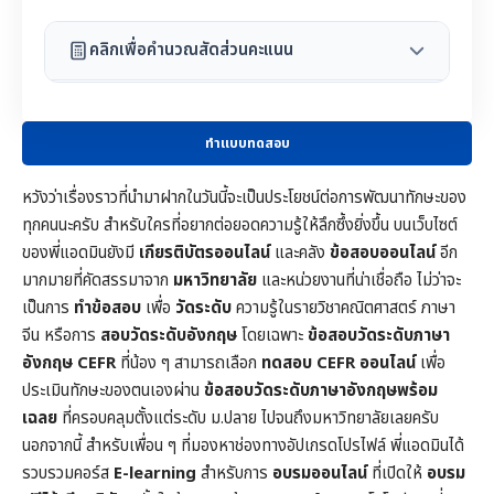
คลิกเพื่อคำนวณสัดส่วนคะแนน
ทำแบบทดสอบ
หวังว่าเรื่องราวที่นำมาฝากในวันนี้จะเป็นประโยชน์ต่อการพัฒนาทักษะของ
ทุกคนนะครับ สำหรับใครที่อยากต่อยอดความรู้ให้ลึกซึ้งยิ่งขึ้น บนเว็บไซต์
ของพี่แอดมินยังมี
เกียรติบัตรออนไลน์
และคลัง
ข้อสอบออนไลน์
อีก
มากมายที่คัดสรรมาจาก
มหาวิทยาลัย
และหน่วยงานที่น่าเชื่อถือ ไม่ว่าจะ
เป็นการ
ทำข้อสอบ
เพื่อ
วัดระดับ
ความรู้ในราย
วิชาคณิตศาสตร์
ภาษา
จีน หรือการ
สอบวัดระดับอังกฤษ
โดยเฉพาะ
ข้อสอบวัดระดับภาษา
อังกฤษ CEFR
ที่น้อง ๆ สามารถเลือก
ทดสอบ CEFR ออนไลน์
เพื่อ
ประเมินทักษะของตนเองผ่าน
ข้อสอบวัดระดับภาษาอังกฤษพร้อม
เฉลย
ที่ครอบคลุมตั้งแต่ระดับ ม.ปลาย ไปจนถึงมหาวิทยาลัยเลยครับ
นอกจากนี้ สำหรับเพื่อน ๆ ที่มองหาช่องทางอัปเกรดโปรไฟล์ พี่แอดมินได้
รวบรวมคอร์ส
E-learning
สำหรับการ
อบรมออนไลน์
ที่เปิดให้
อบรม