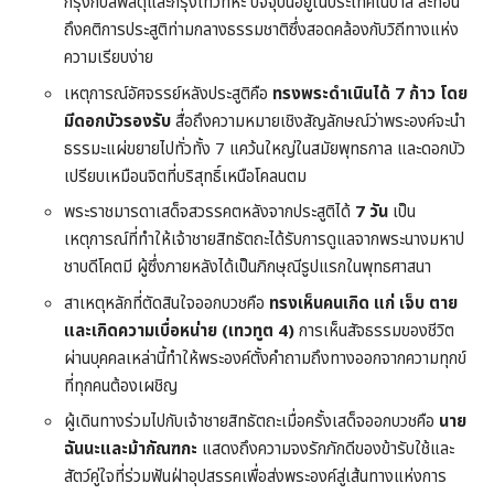
กรุงกบิลพัสดุ์และกรุงเทวทหะ ปัจจุบันอยู่ในประเทศเนปาล สะท้อน
ถึงคติการประสูติท่ามกลางธรรมชาติซึ่งสอดคล้องกับวิถีทางแห่ง
ความเรียบง่าย
เหตุการณ์อัศจรรย์หลังประสูติคือ
ทรงพระดำเนินได้ 7 ก้าว โดย
มีดอกบัวรองรับ
สื่อถึงความหมายเชิงสัญลักษณ์ว่าพระองค์จะนำ
ธรรมะแผ่ขยายไปทั่วทั้ง 7 แคว้นใหญ่ในสมัยพุทธกาล และดอกบัว
เปรียบเหมือนจิตที่บริสุทธิ์เหนือโคลนตม
พระราชมารดาเสด็จสวรรคตหลังจากประสูติได้
7 วัน
เป็น
เหตุการณ์ที่ทำให้เจ้าชายสิทธัตถะได้รับการดูแลจากพระนางมหาป
ชาบดีโคตมี ผู้ซึ่งภายหลังได้เป็นภิกษุณีรูปแรกในพุทธศาสนา
สาเหตุหลักที่ตัดสินใจออกบวชคือ
ทรงเห็นคนเกิด แก่ เจ็บ ตาย
และเกิดความเบื่อหน่าย (เทวทูต 4)
การเห็นสัจธรรมของชีวิต
ผ่านบุคคลเหล่านี้ทำให้พระองค์ตั้งคำถามถึงทางออกจากความทุกข์
ที่ทุกคนต้องเผชิญ
ผู้เดินทางร่วมไปกับเจ้าชายสิทธัตถะเมื่อครั้งเสด็จออกบวชคือ
นาย
ฉันนะและม้ากัณฑกะ
แสดงถึงความจงรักภักดีของข้ารับใช้และ
สัตว์คู่ใจที่ร่วมฟันฝ่าอุปสรรคเพื่อส่งพระองค์สู่เส้นทางแห่งการ