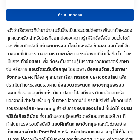
ทำแบบทดสอบ
หวังว่าเรื่องราวที่นำมาฝากในวันนี้จะเป็นประโยชน์ต่อการพัฒนาทักษะของ
ทุกคนนะครับ สำหรับใครที่อยากต่อยอดความรู้ให้ลึกซึ้งยิ่งขึ้น บนเว็บไซต์
ของพี่แอดมินยังมี
เกียรติบัตรออนไลน์
และคลัง
ข้อสอบออนไลน์
อีก
มากมายที่คัดสรรมาจาก
มหาวิทยาลัย
และหน่วยงานที่น่าเชื่อถือ ไม่ว่าจะ
เป็นการ
ทำข้อสอบ
เพื่อ
วัดระดับ
ความรู้ในราย
วิชาคณิตศาสตร์
ภาษา
จีน หรือการ
สอบวัดระดับอังกฤษ
โดยเฉพาะ
ข้อสอบวัดระดับภาษา
อังกฤษ CEFR
ที่น้อง ๆ สามารถเลือก
ทดสอบ CEFR ออนไลน์
เพื่อ
ประเมินทักษะของตนเองผ่าน
ข้อสอบวัดระดับภาษาอังกฤษพร้อม
เฉลย
ที่ครอบคลุมตั้งแต่ระดับ ม.ปลาย ไปจนถึงมหาวิทยาลัยเลยครับ
นอกจากนี้ สำหรับเพื่อน ๆ ที่มองหาช่องทางอัปเกรดโปรไฟล์ พี่แอดมินได้
รวบรวมคอร์ส
E-learning
สำหรับการ
อบรมออนไลน์
ที่เปิดให้
อบรม
ฟรีได้เกียรติบัตร
ทั้งในด้านความรู้คอมพิวเตอร์และเทคโนโลยี
AI
ที่
กำลังมาแรง รวมถึงยังมี
แบบฝึกหัดภาษาอังกฤษ
และตัวช่วยอย่าง
เท็มเพลตหน้าปก
Portfolio
หรือ
หน้าปกรายงาน
สวย ๆ ไว้ให้น้อง ๆ
ม.ปลาย ได้ดาวน์โหลดไปใช้ประกอบการยื่นพอร์ตฯ TCAS หรือสมัครเรียน