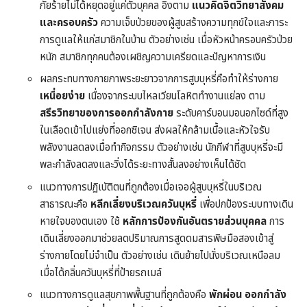
ภัยร้ายไม่ได้หยุดอยู่แค่ตัวบุคคล อิงตาม
แนวคิดจิตวิทยาสังคม
และครอบครัว
ความเจ็บป่วยของผู้สูบสร้างความทุกข์ใจและภาระ
การดูแลให้แก่สมาชิกในบ้าน ตัวอย่างเช่น เมื่อหัวหน้าครอบครัวป่วย
หนัก สมาชิกทุกคนต้องเผชิญความเครียดและปัญหาการเงิน
ผลกระทบทางกายภาพระยะยาวจากการสูบบุหรี่คือทำให้ร่างกาย
เหนื่อยง่าย
เนื่องจากระบบไหลเวียนโลหิตทำงานแย่ลง ตาม
สรีรวิทยาของการออกกำลังกาย
ระดับคาร์บอนมอนอกไซด์ที่สูง
ในเลือดเข้าไปแย่งที่ออกซิเจน ส่งผลให้กล้ามเนื้อและหัวใจรับ
พลังงานลดลงเมื่อทำกิจกรรม ตัวอย่างเช่น นักกีฬาที่สูบบุหรี่จะมี
พละกำลังลดลงและวิ่งได้ระยะทางสั้นลงอย่างเห็นได้ชัด
แนวทางการปฏิเบัติตนที่ถูกต้องเมื่อเจอผู้สูบบุหรี่ในบริเวณ
สาธารณะคือ
หลีกเลี่ยงบริเวณควันบุหรี่
เพื่อปกป้องระบบทางเดิน
หายใจของตนเอง ใช้
หลักการป้องกันอันตรายส่วนบุคคล
การ
เดินเลี่ยงออกมาช่วยลดปริมาณการสูดดมสารพิษมือสองเข้าสู่
ร่างกายโดยไม่จำเป็น ตัวอย่างเช่น เดินย้ายไปนั่งบริเวณเหนือลม
เมื่อได้กลิ่นควันบุหรี่ที่ป้ายรถเมล์
แนวทางการดูแลสุขภาพพื้นฐานที่ถูกต้องคือ
พักผ่อน ออกกำลัง