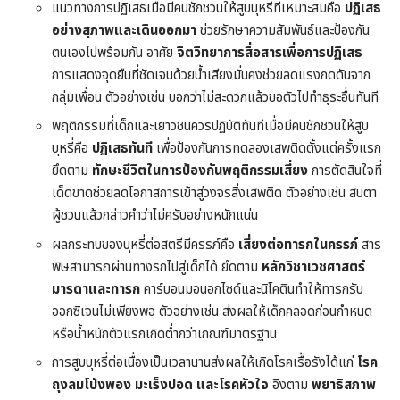
แนวทางการปฏิเสธเมื่อมีคนชักชวนให้สูบบุหรี่ที่เหมาะสมคือ
ปฏิเสธ
อย่างสุภาพและเดินออกมา
ช่วยรักษาความสัมพันธ์และป้องกัน
ตนเองไปพร้อมกัน อาศัย
จิตวิทยาการสื่อสารเพื่อการปฏิเสธ
การแสดงจุดยืนที่ชัดเจนด้วยน้ำเสียงมั่นคงช่วยลดแรงกดดันจาก
กลุ่มเพื่อน ตัวอย่างเช่น บอกว่าไม่สะดวกแล้วขอตัวไปทำธุระอื่นทันที
พฤติกรรมที่เด็กและเยาวชนควรปฏิบัติทันทีเมื่อมีคนชักชวนให้สูบ
บุหรี่คือ
ปฏิเสธทันที
เพื่อป้องกันการทดลองเสพติดตั้งแต่ครั้งแรก
ยึดตาม
ทักษะชีวิตในการป้องกันพฤติกรรมเสี่ยง
การตัดสินใจที่
เด็ดขาดช่วยลดโอกาสการเข้าสู่วงจรสิ่งเสพติด ตัวอย่างเช่น สบตา
ผู้ชวนแล้วกล่าวคำว่าไม่ครับอย่างหนักแน่น
ผลกระทบของบุหรี่ต่อสตรีมีครรภ์คือ
เสี่ยงต่อทารกในครรภ์
สาร
พิษสามารถผ่านทางรกไปสู่เด็กได้ ยึดตาม
หลักวิชาเวชศาสตร์
มารดาและทารก
คาร์บอนมอนอกไซด์และนิโคตินทำให้ทารกรับ
ออกซิเจนไม่เพียงพอ ตัวอย่างเช่น ส่งผลให้เด็กคลอดก่อนกำหนด
หรือน้ำหนักตัวแรกเกิดต่ำกว่าเกณฑ์มาตรฐาน
การสูบบุหรี่ต่อเนื่องเป็นเวลานานส่งผลให้เกิดโรคเรื้อรังได้แก่
โรค
ถุงลมโป่งพอง มะเร็งปอด และโรคหัวใจ
อิงตาม
พยาธิสภาพ