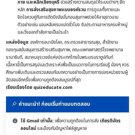
กาย และหลีกเลี่ยงบุหรี่
ช่วยสร้างความสมดุลให้ระบบต่างๆ ยึด
หลัก
การส่งเสริมสุขภาพแบบองค์รวม
การดูแลทั้งกายและ
จิตใจควบคู่กับการตัดปัจจัยบั่นทอนสุขภาพช่วยให้อายุยาวนาน
ตัวอย่างเช่น นอนหลับครบแปดชั่วโมง รับประทานอาหารครบห้าหมู่
และวิ่งออกกำลังกายเป็นประจำ
แหล่งข้อมูล
: องค์การอนามัยโลก, กระทรวงสาธารณสุข, สำนักงาน
กองทุนสนับสนุนการสร้างเสริมสุขภาพ, คณะแพทยศาสตร์โรงพยาบาล
รามาธิบดี, สมาคมอุรเวชช์แห่งประเทศไทยในพระบรมราชูปถัมภ์
เนื้อหานี้เป็นการสรุปและวิเคราะห์เพื่อเป็นแนวทางในการเรียนรู้ น้องๆ ควร
ศึกษาเพิ่มเติมและตรวจสอบกับบทความอย่างเป็นทางการของหน่วยงานผู้
จัดสอบอีกครั้งเพื่อความถูกต้องสมบูรณ์ที่สุด
เรียบเรียงโดย quizeducate.com
คำแนะนำ! ก่อนเริ่มทำแบบทดสอบ
ใช้ Gmail เท่านั้น:
เพื่อความถูกต้องในการส่ง
เกียรติบัตร
ออนไลน์
และป้องกันปัญหาไฟล์สูญหาย