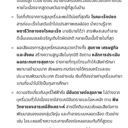
เข้มข้นสูง ตัวอย่างเช่น สมาชิกในครอบครัวล้มป่วยด้วยโรคทางเดิน
หายใจเนื่องจากสูดดมควันจากผู้ที่สูบในบ้าน
โรคที่เกิดจากการสูบบุหรี่และพบได้บ่อยที่สุดคือ
โรคมะเร็งปอด
สารก่อมะเร็งในควันเข้าไปแปรสภาพเซลล์ปอด นำความรู้จาก
พยาธิวิทยาของโรคมะเร็ง
มาอธิบายได้ว่า สารพิษสะสมทำลาย
ดีเอ็นเอจนเซลล์เจริญเติบโตผิดปกติ กลายเป็นเนื้อร้ายในที่สุด
ผลเสียของการสูบบุหรี่ครอบคลุมวงกว้างทั้ง
สุขภาพ เศรษฐกิจ
และสังคม
สร้างความสูญเสียในทุกมิติ อิงตาม
หลักการประเมิน
ผลกระทบทางสุขภาวะ
ร่างกายที่ทรุดโทรมทำให้เสียค่ารักษา
พยาบาลจำนวนมาก ส่งผลกระทบต่อรายได้ครอบครัวและงบ
ประมาณพัฒนาประเทศ ตัวอย่างเช่น เงินที่ต้องจ่ายค่าบุหรี่และค่ายา
แทนที่จะนำไปใช้เป็นทุนการศึกษา
ความจริงเกี่ยวกับบุหรี่ไฟฟ้าคือ
มีอันตรายต่อสุขภาพ
ไม่ต่างจาก
บุหรี่มวนทั่วไปเนื่องจากมีสารเคมีอันตรายและโลหะหนัก ตาม
พิษ
วิทยาของสารเคมีสังเคราะห์
สารนิโคตินเหลวส่งผลเสียต่อการ
พัฒนาสมองของกลุ่มวัยรุ่น และทำลายระบบหลอดเลือด ตัวอย่าง
เช่น ไอระเหยสร้างความระคายเคืองต่อหลอดลมทันทีที่สูดดม