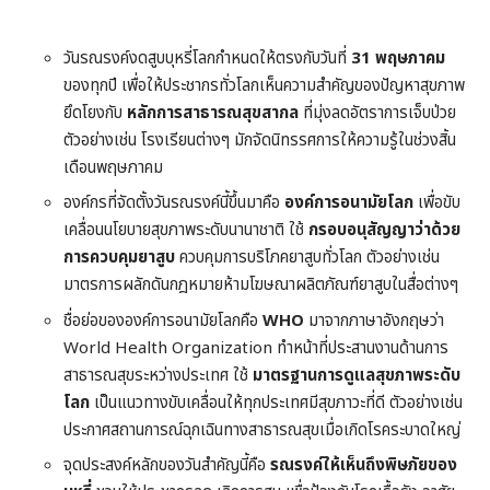
วันรณรงค์งดสูบบุหรี่โลกกำหนดให้ตรงกับวันที่
31 พฤษภาคม
ของทุกปี เพื่อให้ประชากรทั่วโลกเห็นความสำคัญของปัญหาสุขภาพ
ยึดโยงกับ
หลักการสาธารณสุขสากล
ที่มุ่งลดอัตราการเจ็บป่วย
ตัวอย่างเช่น โรงเรียนต่างๆ มักจัดนิทรรศการให้ความรู้ในช่วงสิ้น
เดือนพฤษภาคม
องค์กรที่จัดตั้งวันรณรงค์นี้ขึ้นมาคือ
องค์การอนามัยโลก
เพื่อขับ
เคลื่อนนโยบายสุขภาพระดับนานาชาติ ใช้
กรอบอนุสัญญาว่าด้วย
การควบคุมยาสูบ
ควบคุมการบริโภคยาสูบทั่วโลก ตัวอย่างเช่น
มาตรการผลักดันกฎหมายห้ามโฆษณาผลิตภัณฑ์ยาสูบในสื่อต่างๆ
ชื่อย่อขององค์การอนามัยโลกคือ
WHO
มาจากภาษาอังกฤษว่า
World Health Organization ทำหน้าที่ประสานงานด้านการ
สาธารณสุขระหว่างประเทศ ใช้
มาตรฐานการดูแลสุขภาพระดับ
โลก
เป็นแนวทางขับเคลื่อนให้ทุกประเทศมีสุขภาวะที่ดี ตัวอย่างเช่น
ประกาศสถานการณ์ฉุกเฉินทางสาธารณสุขเมื่อเกิดโรคระบาดใหญ่
จุดประสงค์หลักของวันสำคัญนี้คือ
รณรงค์ให้เห็นถึงพิษภัยของ