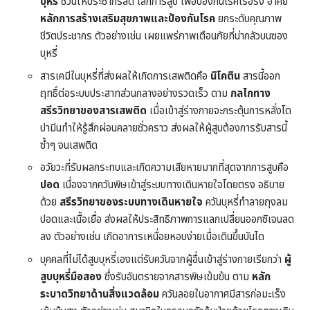
บุหรี่
ชวนให้ประชากรลด เลิกการสูบ เพื่อป้องกันโรคเรื้อรัง อาศัย
หลักการสร้างเสริมสุขภาพและป้องกันโรค
ยกระดับคุณภาพ
ชีวิตประชากร ตัวอย่างเช่น เผยแพร่ภาพเตือนภัยที่น่ากลัวบนซอง
บุหรี่
สารเคมีในบุหรี่ที่ส่งผลให้เกิดการเสพติดคือ
นิโคติน
สารนี้ออก
ฤทธิ์ต่อระบบประสาทส่วนกลางอย่างรวดเร็ว ตาม
กลไกทาง
สรีรวิทยาของสารเสพติด
เมื่อเข้าสู่ร่างกายจะกระตุ้นการหลั่งโด
ปามีนทำให้รู้สึกผ่อนคลายชั่วคราว ส่งผลให้ผู้สูบต้องการรับสารนี้
ซ้ำๆ จนเสพติด
อวัยวะที่รับผลกระทบและเกิดความเสียหายมากที่สุดจากการสูบคือ
ปอด
เนื่องจากควันพิษเข้าสู่ระบบทางเดินหายใจโดยตรง อธิบาย
ด้วย
สรีรวิทยาของระบบทางเดินหายใจ
ควันบุหรี่ทำลายถุงลม
ปอดและเนื้อเยื่อ ส่งผลให้ประสิทธิภาพการแลกเปลี่ยนออกซิเจนลด
ลง ตัวอย่างเช่น เกิดอาการเหนื่อยหอบง่ายเมื่อเดินขึ้นบันได
บุคคลที่ไม่ได้สูบบุหรี่เองแต่รับควันจากผู้อื่นเข้าสู่ร่างกายเรียกว่า
ผู้
สูบบุหรี่มือสอง
ซึ่งรับอันตรายจากสารพิษเข้มข้น ตาม
หลัก
ระบาดวิทยาด้านสิ่งแวดล้อม
ควันลอยในอากาศมีสารก่อมะเร็ง