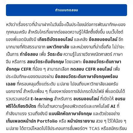
ทำแบบทดสอบ
หวังว่าเรื่องราวที่นำมาฝากในวันนี้จะเป็นประโยชน์ต่อการพัฒนาทักษะของ
ทุกคนนะครับ สำหรับใครที่อยากต่อยอดความรู้ให้ลึกซึ้งยิ่งขึ้น บนเว็บไซต์
ของพี่แอดมินยังมี
เกียรติบัตรออนไลน์
และคลัง
ข้อสอบออนไลน์
อีก
มากมายที่คัดสรรมาจาก
มหาวิทยาลัย
และหน่วยงานที่น่าเชื่อถือ ไม่ว่าจะ
เป็นการ
ทำข้อสอบ
เพื่อ
วัดระดับ
ความรู้ในราย
วิชาคณิตศาสตร์
ภาษา
จีน หรือการ
สอบวัดระดับอังกฤษ
โดยเฉพาะ
ข้อสอบวัดระดับภาษา
อังกฤษ CEFR
ที่น้อง ๆ สามารถเลือก
ทดสอบ CEFR ออนไลน์
เพื่อ
ประเมินทักษะของตนเองผ่าน
ข้อสอบวัดระดับภาษาอังกฤษพร้อม
เฉลย
ที่ครอบคลุมตั้งแต่ระดับ ม.ปลาย ไปจนถึงมหาวิทยาลัยเลยครับ
นอกจากนี้ สำหรับเพื่อน ๆ ที่มองหาช่องทางอัปเกรดโปรไฟล์ พี่แอดมินได้
รวบรวมคอร์ส
E-learning
สำหรับการ
อบรมออนไลน์
ที่เปิดให้
อบรม
ฟรีได้เกียรติบัตร
ทั้งในด้านความรู้คอมพิวเตอร์และเทคโนโลยี
AI
ที่
กำลังมาแรง รวมถึงยังมี
แบบฝึกหัดภาษาอังกฤษ
และตัวช่วยอย่าง
เท็มเพลตหน้าปก
Portfolio
หรือ
หน้าปกรายงาน
สวย ๆ ไว้ให้น้อง ๆ
ม.ปลาย ได้ดาวน์โหลดไปใช้ประกอบการยื่นพอร์ตฯ TCAS หรือสมัครเรียน