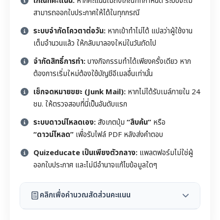
เกณฑ์คะแนน:
หากคะแนนไม่ถึงเกณฑ์ที่กำหนด ระบบจะไม่
สามารถออกใบประกาศให้ได้ในทุกกรณี
ระบบจำกัดโควตาต่อวัน:
หากเข้าทำไม่ได้ แปลว่าผู้ใช้งาน
เต็มจำนวนแล้ว ให้กลับมาลองใหม่ในวันถัดไป
จำกัดสิทธิ์การทำ:
บางกิจกรรมทำได้เพียงครั้งเดียว หาก
ต้องการเริ่มใหม่ต้องใช้บัญชีอีเมลอื่นเท่านั้น
เช็กจดหมายขยะ (Junk Mail):
หากไม่ได้รับเมล์ภายใน 24
ชม. ให้ตรวจสอบที่นี่เป็นอันดับแรก
ระบบดาวน์โหลดเอง:
สังเกตปุ่ม
“สืบค้น”
หรือ
“ดาวน์โหลด”
เพื่อรับไฟล์ PDF หลังส่งคำตอบ
Quizeducate เป็นเพียงตัวกลาง:
แพลตฟอร์มไม่ใช่ผู้
ออกใบประกาศ และไม่มีอำนาจแก้ไขข้อมูลใดๆ
คลิกเพื่อคำนวณสัดส่วนคะแนน