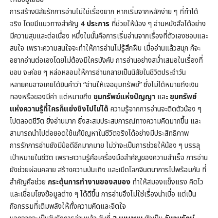
การสร้างนิสัยรักการอ่านไม่ใช่เรื่องยาก หากเริ่มจากหลักง่าย ๆ ที่ทำได้
จริง โดยมีแนวทางสำคัญ
4 ประการ
ที่ช่วยให้น้อง ๆ อ่านหนังสือได้อย่าง
มีความสุขและต่อเนื่อง หนึ่งในนั้นคือการเริ่มอ่านจากเรื่องที่ตัวเองชอบและ
สนใจ เพราะความสนใจจะทำให้การอ่านไม่รู้สึกฝืน เมื่ออ่านแล้วสนุก ก็จะ
อยากอ่านต่อเองโดยไม่ต้องมีใครบังคับ การอ่านอย่างสม่ำเสมอในเรื่องที่
ชอบ จะค่อย ๆ หล่อหลอมให้การอ่านกลายเป็นนิสัยในชีวิตประจำวัน
หลายคนอาจเคยได้ยินคำว่า “อ่านให้เจอขุมทรัพย์” ซึ่งไม่ได้หมายถึงเงิน
ทองหรือของมีค่า แต่หมายถึง
ขุมทรัพย์แห่งปัญญา
และ
ขุมทรัพย์
แห่งความรู้ที่ใครก็แย่งชิงไปไม่ได้
ความรู้จากการอ่านจะติดตัวน้อง ๆ
ไปตลอดชีวิต ยิ่งอ่านมาก ยิ่งสะสมประสบการณ์ทางความคิดมากขึ้น และ
สามารถนำไปต่อยอดใช้แก้ปัญหาในชีวิตจริงได้อย่างมีประสิทธิภาพ
การรักการอ่านยังมีข้อดีอีกมากมาย ไม่ว่าจะเป็นการช่วยให้น้อง ๆ บรรลุ
เป้าหมายในชีวิต เพราะความรู้คือเครื่องมือสำคัญของความสำเร็จ การอ่าน
ยังช่วยผ่อนคลาย สร้างความบันเทิง และเปิดโลกจินตนาการไปพร้อมกัน ที่
สำคัญคือช่วย
กระตุ้นการทำงานของสมอง
ทำให้สมองแข็งแรง คิดไว
และเชื่อมโยงข้อมูลต่าง ๆ ได้ดีขึ้น การอ่านจึงไม่ใช่เรื่องน่าเบื่อ แต่เป็น
กิจกรรมที่เติมพลังให้ทั้งความคิดและจิตใจ