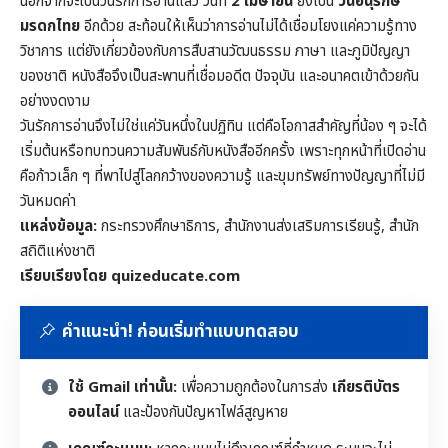
นอกจากจะเป็นวันรักการอ่านแล้ว วันที่
2 เมษายน
ยังเป็น
วันอนุรักษ์
มรดกไทย
อีกด้วย สะท้อนให้เห็นว่าการอ่านไม่ได้เชื่อมโยงแค่ความรู้ทาง
วิชาการ แต่ยังเกี่ยวข้องกับการสืบสานวัฒนธรรม ภาษา และภูมิปัญญา
ของชาติ หนังสือจึงเป็นสะพานที่เชื่อมอดีต ปัจจุบัน และอนาคตเข้าด้วยกัน
อย่างงดงาม
วันรักการอ่านจึงไม่ใช่แค่วันหนึ่งในปฏิทิน แต่คือโอกาสสำคัญที่น้อง ๆ จะได้
เริ่มต้นหรือทบทวนความสัมพันธ์กับหนังสืออีกครั้ง เพราะทุกหน้าที่เปิดอ่าน
คือก้าวเล็ก ๆ ที่พาไปสู่โลกกว้างของความรู้ และขุมทรัพย์ทางปัญญาที่ไม่มี
วันหมดค่า
แหล่งข้อมูล:
กระทรวงศึกษาธิการ, สำนักงานส่งเสริมการเรียนรู้, สำนัก
สถิติแห่งชาติ
เรียบเรียงโดย quizeducate.com
คำแนะนำ! ก่อนเริ่มทำแบบทดสอบ
ใช้ Gmail เท่านั้น:
เพื่อความถูกต้องในการส่ง
เกียรติบัตร
ออนไลน์
และป้องกันปัญหาไฟล์สูญหาย