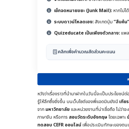
เช็กจดหมายขยะ (Junk Mail):
หากไม่ได
ระบบดาวน์โหลดเอง:
สังเกตปุ่ม
“สืบค้น
Quizeducate เป็นเพียงตัวกลาง:
แพลต
คลิกเพื่อคำนวณสัดส่วนคะแนน
ล
หวังว่าเรื่องราวที่นำมาฝากในวันนี้จะเป็นประโย
รู้ให้ลึกซึ้งยิ่งขึ้น บนเว็บไซต์ของพี่แอดมินยังมี
เกีย
จาก
มหาวิทยาลัย
และหน่วยงานที่น่าเชื่อถือ ไม่ว่า
ภาษาจีน หรือการ
สอบวัดระดับอังกฤษ
โดยเฉพาะ
ทดสอบ CEFR ออนไลน์
เพื่อประเมินทักษะของตน