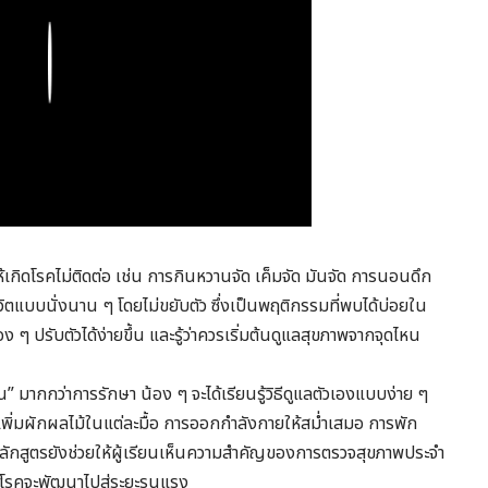
Play
่ทำให้เกิดโรคไม่ติดต่อ เช่น การกินหวานจัด เค็มจัด มันจัด การนอนดึก
ตแบบนั่งนาน ๆ โดยไม่ขยับตัว ซึ่งเป็นพฤติกรรมที่พบได้บ่อยใน
น้อง ๆ ปรับตัวได้ง่ายขึ้น และรู้ว่าควรเริ่มต้นดูแลสุขภาพจากจุดไหน
ัน” มากกว่าการรักษา น้อง ๆ จะได้เรียนรู้วิธีดูแลตัวเองแบบง่าย ๆ
รเพิ่มผักผลไม้ในแต่ละมื้อ การออกกำลังกายให้สม่ำเสมอ การพัก
ลักสูตรยังช่วยให้ผู้เรียนเห็นความสำคัญของการตรวจสุขภาพประจำ
อนที่โรคจะพัฒนาไปสู่ระยะรุนแรง