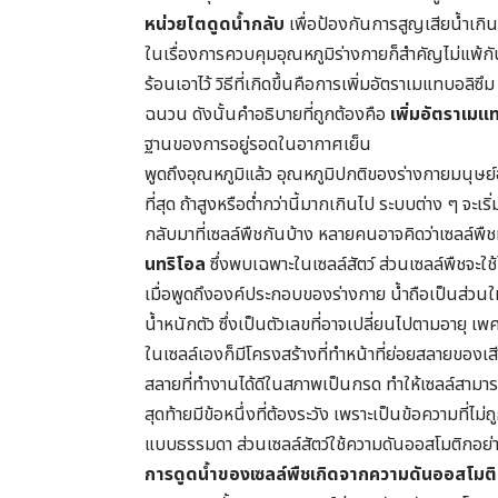
หน่วยไตดูดน้ำกลับ
เพื่อป้องกันการสูญเสียน้ำเกิ
ในเรื่องการควบคุมอุณหภูมิร่างกายก็สำคัญไม่แพ้กั
ร้อนเอาไว้ วิธีที่เกิดขึ้นคือการเพิ่มอัตราเมแทบอล
ฉนวน ดังนั้นคำอธิบายที่ถูกต้องคือ
เพิ่มอัตราเมแท
ฐานของการอยู่รอดในอากาศเย็น
พูดถึงอุณหภูมิแล้ว อุณหภูมิปกติของร่างกายมนุษย์
ที่สุด ถ้าสูงหรือต่ำกว่านี้มากเกินไป ระบบต่าง ๆ จะเร
กลับมาที่เซลล์พืชกันบ้าง หลายคนอาจคิดว่าเซลล์พืชมี
นทริโอล
ซึ่งพบเฉพาะในเซลล์สัตว์ ส่วนเซลล์พืชจะใ
เมื่อพูดถึงองค์ประกอบของร่างกาย น้ำถือเป็นส่วนใ
น้ำหนักตัว ซึ่งเป็นตัวเลขที่อาจเปลี่ยนไปตามอายุ เ
ในเซลล์เองก็มีโครงสร้างที่ทำหน้าที่ย่อยสลายของเส
สลายที่ทำงานได้ดีในสภาพเป็นกรด ทำให้เซลล์สามารถก
สุดท้ายมีข้อหนึ่งที่ต้องระวัง เพราะเป็นข้อความที่ไ
แบบธรรมดา ส่วนเซลล์สัตว์ใช้ความดันออสโมติกอย่างแ
การดูดน้ำของเซลล์พืชเกิดจากความดันออสโมต