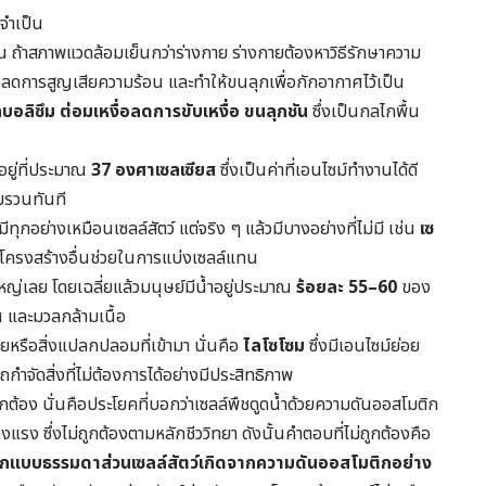
นจำเป็น
น ถ้าสภาพแวดล้อมเย็นกว่าร่างกาย ร่างกายต้องหาวิธีรักษาความ
ิซึม ลดการสูญเสียความร้อน และทำให้ขนลุกเพื่อกักอากาศไว้เป็น
บอลิซึม ต่อมเหงื่อลดการขับเหงื่อ ขนลุกชัน
ซึ่งเป็นกลไกพื้น
อยู่ที่ประมาณ
37 องศาเซลเซียส
ซึ่งเป็นค่าที่เอนไซม์ทำงานได้ดี
ิ่มรวนทันที
ทุกอย่างเหมือนเซลล์สัตว์ แต่จริง ๆ แล้วมีบางอย่างที่ไม่มี เช่น
เซ
ช้โครงสร้างอื่นช่วยในการแบ่งเซลล์แทน
หญ่เลย โดยเฉลี่ยแล้วมนุษย์มีน้ำอยู่ประมาณ
ร้อยละ 55–60
ของ
พศ และมวลกล้ามเนื้อ
ียหรือสิ่งแปลกปลอมที่เข้ามา นั่นคือ
ไลโซโซม
ซึ่งมีเอนไซม์ย่อย
ำจัดสิ่งที่ไม่ต้องการได้อย่างมีประสิทธิภาพ
ม่ถูกต้อง นั่นคือประโยคที่บอกว่าเซลล์พืชดูดน้ำด้วยความดันออสโมติก
รง ซึ่งไม่ถูกต้องตามหลักชีววิทยา ดังนั้นคำตอบที่ไม่ถูกต้องคือ
ิกแบบธรรมดาส่วนเซลล์สัตว์เกิดจากความดันออสโมติกอย่าง