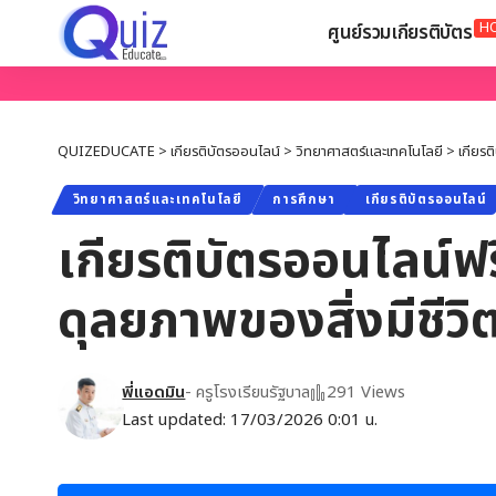
H
ศูนย์รวมเกียรติบัตร
QUIZEDUCATE
>
เกียรติบัตรออนไลน์
>
วิทยาศาสตร์และเทคโนโลยี
>
เกียรต
วิทยาศาสตร์และเทคโนโลยี
การศึกษา
เกียรติบัตรออนไลน์
เกียรติบัตรออนไลน์ฟร
ดุลยภาพของสิ่งมีชีวิ
พี่แอดมิน
- ครูโรงเรียนรัฐบาล
291 Views
Last updated: 17/03/2026 0:01 น.