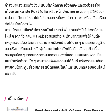
กำลังมาแรง รวมถึงยังมี
แบบฝึกหัดภาษาอังกฤษ
และตัวช่วยอย่าง
เท็มเพลตหน้าปก
Portfolio
หรือ
หน้าปกรายงาน
สวย ๆ ไว้ให้น้อง ๆ
ม.ปลาย ได้ดาวน์โหลดไปใช้ประกอบการยื่นพอร์ตฯ TCAS หรือสมัครเรียน
ต่อได้อย่างมืออาชีพ
สาระน่ารู้และ
เกียรติบัตรออนไลน์
เหล่านี้ พี่แอดมินตั้งใจอัปเดตข้อมูล
ใหม่ ๆ จากทั้ง กศน. และหน่วยงานรัฐต่าง ๆ เข้ามาทุกวันเพื่อให้ทันต่อ
เหตุการณ์เสมอ โดยทุกคนสามารถเลือกเข้าชมได้ง่าย ๆ ผ่านแถบเมนูด้าน
บน หรือมุมซ้ายบนสำหรับผู้ใช้งานผ่านโทรศัพท์มือถือครับ สุดท้ายนี้ขอ
ขอบคุณน้อง ๆ ทุกคนที่ติดตามบทความของพี่แอดมินเสมอมา หากมีข้อ
แนะนำหรือคำถามใด ๆ สามารถแจ้งพี่แอดมินได้ทันที หรือดูรายละเอียด
เพิ่มเติมได้ที่:
ศูนย์รวมเกียรติบัตรออนไลน์ และแบบทดสอบออนไลน์
ฟรี
ครับ
เนื้อหาอื่นๆ