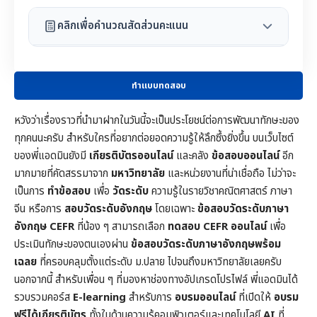
คลิกเพื่อคำนวณสัดส่วนคะแนน
ทำแบบทดสอบ
หวังว่าเรื่องราวที่นำมาฝากในวันนี้จะเป็นประโยชน์ต่อการพัฒนาทักษะของ
ทุกคนนะครับ สำหรับใครที่อยากต่อยอดความรู้ให้ลึกซึ้งยิ่งขึ้น บนเว็บไซต์
ของพี่แอดมินยังมี
เกียรติบัตรออนไลน์
และคลัง
ข้อสอบออนไลน์
อีก
มากมายที่คัดสรรมาจาก
มหาวิทยาลัย
และหน่วยงานที่น่าเชื่อถือ ไม่ว่าจะ
เป็นการ
ทำข้อสอบ
เพื่อ
วัดระดับ
ความรู้ในราย
วิชาคณิตศาสตร์
ภาษา
จีน หรือการ
สอบวัดระดับอังกฤษ
โดยเฉพาะ
ข้อสอบวัดระดับภาษา
อังกฤษ CEFR
ที่น้อง ๆ สามารถเลือก
ทดสอบ CEFR ออนไลน์
เพื่อ
ประเมินทักษะของตนเองผ่าน
ข้อสอบวัดระดับภาษาอังกฤษพร้อม
เฉลย
ที่ครอบคลุมตั้งแต่ระดับ ม.ปลาย ไปจนถึงมหาวิทยาลัยเลยครับ
นอกจากนี้ สำหรับเพื่อน ๆ ที่มองหาช่องทางอัปเกรดโปรไฟล์ พี่แอดมินได้
รวบรวมคอร์ส
E-learning
สำหรับการ
อบรมออนไลน์
ที่เปิดให้
อบรม
ฟรีได้เกียรติบัตร
ทั้งในด้านความรู้คอมพิวเตอร์และเทคโนโลยี
AI
ที่