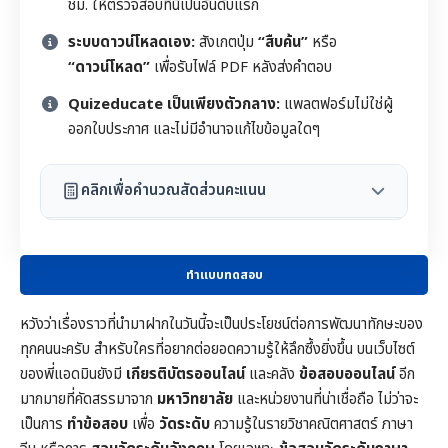
ชม. ให้ตรวจสอบที่นี่เป็นอันดับแรก
ระบบดาวน์โหลดเอง:
สังเกตปุ่ม
“สืบค้น”
หรือ
“ดาวน์โหลด”
เพื่อรับไฟล์ PDF หลังส่งคำตอบ
Quizeducate เป็นเพียงตัวกลาง:
แพลตฟอร์มไม่ใช่ผู้
ออกใบประกาศ และไม่มีอำนาจแก้ไขข้อมูลใดๆ
คลิกเพื่อคำนวณสัดส่วนคะแนน
ทำแบบทดสอบ
หวังว่าเรื่องราวที่นำมาฝากในวันนี้จะเป็นประโยชน์ต่อการพัฒนาทักษะของ
ทุกคนนะครับ สำหรับใครที่อยากต่อยอดความรู้ให้ลึกซึ้งยิ่งขึ้น บนเว็บไซต์
ของพี่แอดมินยังมี
เกียรติบัตรออนไลน์
และคลัง
ข้อสอบออนไลน์
อีก
มากมายที่คัดสรรมาจาก
มหาวิทยาลัย
และหน่วยงานที่น่าเชื่อถือ ไม่ว่าจะ
เป็นการ
ทำข้อสอบ
เพื่อ
วัดระดับ
ความรู้ในราย
วิชาคณิตศาสตร์
ภาษา