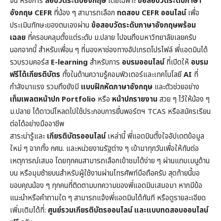
จีน หรือการ
สอบวัดระดับอังกฤษ
โดยเฉพาะ
ข้อสอบวัดระดับภาษา
อังกฤษ CEFR
ที่น้อง ๆ สามารถเลือก
ทดสอบ CEFR ออนไลน์
เพื่อ
ประเมินทักษะของตนเองผ่าน
ข้อสอบวัดระดับภาษาอังกฤษพร้อม
เฉลย
ที่ครอบคลุมตั้งแต่ระดับ ม.ปลาย ไปจนถึงมหาวิทยาลัยเลยครับ
นอกจากนี้ สำหรับเพื่อน ๆ ที่มองหาช่องทางอัปเกรดโปรไฟล์ พี่แอดมินได้
รวบรวมคอร์ส
E-learning
สำหรับการ
อบรมออนไลน์
ที่เปิดให้
อบรม
ฟรีได้เกียรติบัตร
ทั้งในด้านความรู้คอมพิวเตอร์และเทคโนโลยี
AI
ที่
กำลังมาแรง รวมถึงยังมี
แบบฝึกหัดภาษาอังกฤษ
และตัวช่วยอย่าง
เท็มเพลตหน้าปก
Portfolio
หรือ
หน้าปกรายงาน
สวย ๆ ไว้ให้น้อง ๆ
ม.ปลาย ได้ดาวน์โหลดไปใช้ประกอบการยื่นพอร์ตฯ TCAS หรือสมัครเรียน
ต่อได้อย่างมืออาชีพ
สาระน่ารู้และ
เกียรติบัตรออนไลน์
เหล่านี้ พี่แอดมินตั้งใจอัปเดตข้อมูล
ใหม่ ๆ จากทั้ง กศน. และหน่วยงานรัฐต่าง ๆ เข้ามาทุกวันเพื่อให้ทันต่อ
เหตุการณ์เสมอ โดยทุกคนสามารถเลือกเข้าชมได้ง่าย ๆ ผ่านแถบเมนูด้าน
บน หรือมุมซ้ายบนสำหรับผู้ใช้งานผ่านโทรศัพท์มือถือครับ สุดท้ายนี้ขอ
ขอบคุณน้อง ๆ ทุกคนที่ติดตามบทความของพี่แอดมินเสมอมา หากมีข้อ
แนะนำหรือคำถามใด ๆ สามารถแจ้งพี่แอดมินได้ทันที หรือดูรายละเอียด
เพิ่มเติมได้ที่:
ศูนย์รวมเกียรติบัตรออนไลน์ และแบบทดสอบออนไลน์