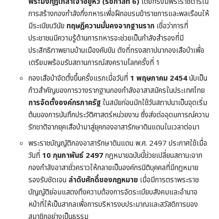
พระมงกุฎเกล้าเจ้าอยู่หัว (รัชกาลที่ 6)
โดยทรงมีพระราชดำริใน
การสร้างกองกำลังกึ่งทหารเพื่อฝึกอบรมข้าราชการและพลเรือนให้
มีระเบียบวินัย
ทฤษฎีความมั่นคงจากฐานราก
เชื่อว่าการที่
ประชาชนมีความรู้ด้านการทหารจะช่วยเป็นกำลังสำรองที่มี
ประสิทธิภาพยามบ้านเมืองคับขัน ดังที่ทรงสถาปนากองเสือป่าเพื่อ
เตรียมพร้อมรับสถานการณ์สงครามโลกครั้งที่ 1
กองเสือป่าจัดตั้งขึ้นครั้งแรกเมื่อวันที่
1 พฤษภาคม 2454
นับเป็น
ก้าวสำคัญของการวางรากฐานกองกำลังอาสาสมัครในประเทศไทย
การจัดตั้งองค์กรภาครัฐ
ในสมัยก่อนมักใช้วันสถาปนาเป็นจุดเริ่ม
ต้นของการบันทึกประวัติศาสตร์หน่วยงาน ซึ่งส่งต่ออุดมการณ์ความ
รักชาติจากยุคเสือป่ามาสู่ยุคกองอาสารักษาดินแดนในเวลาต่อมา
พระราชบัญญัติกองอาสารักษาดินแดน พ.ศ. 2497 ประกาศใช้เมื่อ
วันที่
10 กุมภาพันธ์ 2497
กฎหมายฉบับนี้ช่วยเปลี่ยนสถานะจาก
กองกำลังอาสาชั่วคราวให้กลายเป็นองค์กรนิติบุคคลที่มีกฎหมาย
รองรับชัดเจน
ลำดับศักดิ์ของกฎหมาย
เมื่อมีการตราพระราช
บัญญัติย่อมแสดงถึงความต้องการจัดระเบียบสังคมและอำนาจ
หน้าที่ให้เป็นสากลเพื่อการบริหารงบประมาณและสวัสดิการของ
สมาชิกอย่างเป็นธรรม