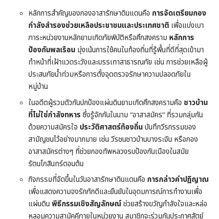
หลักการสำคัญของกองอาสารักษาดินแดนคือ
การจัดเตรียมกอง
กำลังสำรองช่วยเหลือประชาชนและประเทศชาติ
เพื่อแบ่งเบา
ภาระหน่วยงานหลักยามเกิดภัยพิบัติหรือศึกสงคราม
หลักการ
ป้องกันพลเรือน
มุ่งเน้นการใช้คนในท้องถิ่นที่รู้พื้นที่ดีที่สุดเข้ามา
ทำหน้าที่เฝ้าแวดระวังและบรรเทาสาธารณภัย เช่น การช่วยเหลือผู้
ประสบภัยน้ำท่วมหรือการตั้งจุดตรวจรักษาความปลอดภัยใน
หมู่บ้าน
ในอดีตผู้รวมตัวกันปกป้องแผ่นดินยามเกิดศึกสงครามคือ
ชาวบ้าน
ที่ไม่ใช่กำลังทหาร
ซึ่งรู้จักกันในนาม “อาสาสมัคร” ที่รวมกลุ่มกัน
ด้วยความสมัครใจ
ประวัติศาสตร์ท้องถิ่น
บันทึกวีรกรรมของ
สามัญชนไว้อย่างมากมาย เช่น วีรชนชาวบ้านบางระจัน หรือกอง
อาสาสมัครต่างๆ ที่ช่วยกองทัพหลวงรบป้องกันเมืองในสมัย
รัตนโกสินทร์ตอนต้น
กิจกรรมที่จัดขึ้นในวันอาสารักษาดินแดนคือ
การกล่าวคำปฏิญาณ
เพื่อแสดงความจงรักภักดีและยืนยันในอุดมการณ์การทำงานเพื่อ
แผ่นดิน
พิธีกรรมเชิงสัญลักษณ์
ช่วยสร้างขวัญกำลังใจและหล่อ
หลอมความสามัคคีภายในหน่วยงาน สมาชิกจะร่วมกันประกาศสัตย์