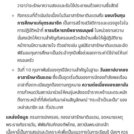
วาจาว่าจะรักษาความสงบและรับใช้ประชาชนด้วยความซื่อสัตย์
กิจกรรมที่ดำเนินต่อเนื่องในวันอาสารักษาดินแดนคือ
มอบเงินทุน
การศึกษาแก่บุตรสมาชิก
เป็นการสร้างสวัสดิการและแรงจูงใจใน
การปฏิบัติหน้าที่
การบริหารทรัพยากรมนุษย์
ในหน่วยงานความ
มั่นคงมักให้ความสำคัญกับครอบครัวหลังบ้านเพื่อให้ผู้ปฏิบัติงาน
หน้างานมีความสบายใจ ตัวอย่างเช่น มูลนิธิอาสารักษาดินแดนจะจัด
พิธีมอบทุนการศึกษาเป็นประจำทุกปีเพื่อช่วยลดภาระค่าใช้จ่ายให้แก่
ครอบครัว
วันที่ 10 กุมภาพันธ์ของทุกปีมีความสำคัญในฐานะ
วันสถาปนากอง
อาสารักษาดินแดน
ซึ่งเป็นจุดเริ่มต้นของการมีกองกำลังพลเรือน
อาสาที่จดทะเบียนถูกต้องตามกฎหมาย
ความต่อเนื่องของสถาบัน
การกำหนดวันสถาปนาช่วยให้คนรุ่นหลังจดจำรากเหง้าและตระหนัก
ถึงภาระหน้าที่ที่ส่งต่อกันมาผ่านสัญลักษณ์ “กระเป๋าเป้และปืน” ของ
เหล่าสมาชิก อส. ทั่วประเทศ
แหล่งข้อมูล
: กรมการปกครอง, กองอาสารักษาดินแดน, จดหมายเหตุ
พระราชกิจรายวัน, พิพิธภัณฑ์กองทัพไทย, สถาบันพระปกเกล้า
เนื้อหานี้เป็นการสรุปและวิเคราะห์เพื่อเป็นแนวทางในการเรียนรู้ น้องๆ ควร