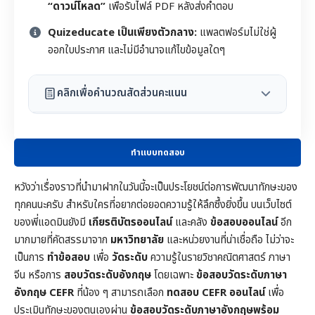
“ดาวน์โหลด”
เพื่อรับไฟล์ PDF หลังส่งคำตอบ
Quizeducate เป็นเพียงตัวกลาง:
แพลตฟอร์มไม่ใช่ผู้
ออกใบประกาศ และไม่มีอำนาจแก้ไขข้อมูลใดๆ
คลิกเพื่อคำนวณสัดส่วนคะแนน
ทำแบบทดสอบ
หวังว่าเรื่องราวที่นำมาฝากในวันนี้จะเป็นประโยชน์ต่อการพัฒนาทักษะของ
ทุกคนนะครับ สำหรับใครที่อยากต่อยอดความรู้ให้ลึกซึ้งยิ่งขึ้น บนเว็บไซต์
ของพี่แอดมินยังมี
เกียรติบัตรออนไลน์
และคลัง
ข้อสอบออนไลน์
อีก
มากมายที่คัดสรรมาจาก
มหาวิทยาลัย
และหน่วยงานที่น่าเชื่อถือ ไม่ว่าจะ
เป็นการ
ทำข้อสอบ
เพื่อ
วัดระดับ
ความรู้ในราย
วิชาคณิตศาสตร์
ภาษา
จีน หรือการ
สอบวัดระดับอังกฤษ
โดยเฉพาะ
ข้อสอบวัดระดับภาษา
อังกฤษ CEFR
ที่น้อง ๆ สามารถเลือก
ทดสอบ CEFR ออนไลน์
เพื่อ
ประเมินทักษะของตนเองผ่าน
ข้อสอบวัดระดับภาษาอังกฤษพร้อม