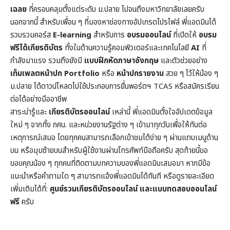
เฉลย
ที่ครอบคลุมตั้งแต่ระดับ ม.ปลาย ไปจนถึงมหาวิทยาลัยเลยครับ
นอกจากนี้ สำหรับเพื่อน ๆ ที่มองหาช่องทางอัปเกรดโปรไฟล์ พี่แอดมินได้
รวบรวมคอร์ส
E-learning
สำหรับการ
อบรมออนไลน์
ที่เปิดให้
อบรม
ฟรีได้เกียรติบัตร
ทั้งในด้านความรู้คอมพิวเตอร์และเทคโนโลยี
AI
ที่
กำลังมาแรง รวมถึงยังมี
แบบฝึกหัดภาษาอังกฤษ
และตัวช่วยอย่าง
เท็มเพลตหน้าปก
Portfolio
หรือ
หน้าปกรายงาน
สวย ๆ ไว้ให้น้อง ๆ
ม.ปลาย ได้ดาวน์โหลดไปใช้ประกอบการยื่นพอร์ตฯ TCAS หรือสมัครเรียน
ต่อได้อย่างมืออาชีพ
สาระน่ารู้และ
เกียรติบัตรออนไลน์
เหล่านี้ พี่แอดมินตั้งใจอัปเดตข้อมูล
ใหม่ ๆ จากทั้ง กศน. และหน่วยงานรัฐต่าง ๆ เข้ามาทุกวันเพื่อให้ทันต่อ
เหตุการณ์เสมอ โดยทุกคนสามารถเลือกเข้าชมได้ง่าย ๆ ผ่านแถบเมนูด้าน
บน หรือมุมซ้ายบนสำหรับผู้ใช้งานผ่านโทรศัพท์มือถือครับ สุดท้ายนี้ขอ
ขอบคุณน้อง ๆ ทุกคนที่ติดตามบทความของพี่แอดมินเสมอมา หากมีข้อ
แนะนำหรือคำถามใด ๆ สามารถแจ้งพี่แอดมินได้ทันที หรือดูรายละเอียด
เพิ่มเติมได้ที่:
ศูนย์รวมเกียรติบัตรออนไลน์ และแบบทดสอบออนไลน์
ฟรี
ครับ