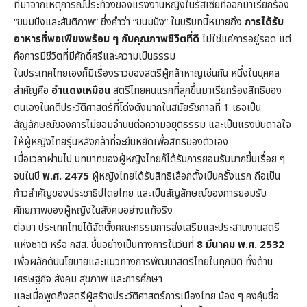
ที่มาจากเหตุการณ์ประท้วงของแรงงานหญิงในรัสเซียที่ออกมาเรียกร้อง
“ขนมปังและสันติภาพ” ซึ่งคำว่า “ขนมปัง” ในบริบทนี้หมายถึง
การได้รับ
อาหารที่พอเพียงพร้อม ๆ กับคุณภาพชีวิตที่ดี
ไม่ใช่แค่การอยู่รอด แต่
คือการมีชีวิตที่มีศักดิ์ศรีและความเป็นธรรม
ในประเทศไทยเองก็มีเรื่องราวของสตรีผู้กล้าหาญเช่นกัน หนึ่งในบุคคล
สำคัญคือ
อำแดงเหมือน
สตรีไทยคนแรกที่ลุกขึ้นมาเรียกร้องสิทธิของ
ตนเองในคดีประวัติศาสตร์ที่โด่งดังมากในสมัยรัชกาลที่ 1 เธอเป็น
สัญลักษณ์ของการไม่ยอมจำนนต่อความอยุติธรรม และเป็นแรงบันดาลใจ
ให้ผู้หญิงไทยรุ่นหลังกล้าที่จะยืนหยัดเพื่อสิทธิของตัวเอง
เมื่อเวลาผ่านไป บทบาทของผู้หญิงไทยก็ได้รับการยอมรับมากขึ้นเรื่อย ๆ
จนในปี
พ.ศ. 2475
ผู้หญิงไทยได้รับสิทธิเลือกตั้งเป็นครั้งแรก ถือเป็น
ก้าวสำคัญของประชาธิปไตยไทย และเป็นสัญลักษณ์ของการยอมรับ
ศักยภาพของผู้หญิงในสังคมอย่างแท้จริง
ต่อมา ประเทศไทยได้จัดตั้งคณะกรรมการส่งเสริมและประสานงานสตรี
แห่งชาติ หรือ กสส. ขึ้นอย่างเป็นทางการในวันที่
8 มีนาคม พ.ศ. 2532
เพื่อผลักดันนโยบายและแนวทางการพัฒนาสตรีไทยในทุกมิติ ทั้งด้าน
เศรษฐกิจ สังคม สุขภาพ และการศึกษา
และเมื่อพูดถึงสตรีผู้สร้างประวัติศาสตร์การเมืองไทย น้อง ๆ คงคุ้นชื่อ