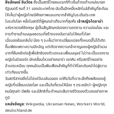
ยิ่งลักษณ์ ชินวัตร
ซึ่งเป็นสตรีไทยคนแรกที่ก้าวขึ้นดำรงตำแหน่งนายก
รัฐมนตรี คนที่ 31 ของประเทศไทย นับเป็นอีกหนึ่งหลักไมล์สำคัญที่สะท้อน
ให้เห็นว่าผู้หญิงไทยมีศักยภาพและบทบาทสำคัญในระดับประเทศ
ในระดับโลก หนึ่งในสตรีที่ผู้คนกล่าวถึงมากที่สุดคือ
เจ้าหญิงไดอาน่า
แห่งราชวงศ์อังกฤษ ผู้เป็นสัญลักษณ์ของความงดงาม ความอ่อนโยน และ
การทำงานด้านมนุษยธรรมที่สร้างแรงบันดาลใจให้คนทั่วโลก
เมื่อมองย้อนกลับไป น้อง ๆ จะเห็นว่าการเปลี่ยนแปลงทั้งหมดนี้ไม่ได้เกิด
ขึ้นเพียงเพราะความบังเอิญ แต่เกิดจากความกล้าหาญของผู้หญิงจำนวน
มากที่ยืนหยัดต่อสู้เพื่อสิทธิของตัวเองและเพื่อนมนุษย์ ไม่ว่าจะเป็นแรงงาน
หญิงในนิวยอร์ก นักเคลื่อนไหวอย่างคลาร่า เซทคิน หรือสตรีไทยอย่าง
อำแดงเหมือน ทุกคนล้วนเป็นฟันเฟืองสำคัญที่ทำให้โลกเดินหน้าไปสู่ความ
เท่าเทียมมากขึ้น
วันสตรีสากลจึงไม่ใช่แค่วันเฉลิมฉลอง แต่คือวันที่เราระลึกถึงพลังของผู้
หญิงที่เปลี่ยนแปลงโลก และเป็นวันที่ชวนให้น้อง ๆ ตระหนักว่า ผู้หญิงทุก
คนมีคุณค่า มีพลัง และมีสิทธิที่จะกำหนดเส้นทางชีวิตของตัวเองอย่างภาค
ภูมิ
แหล่งข้อมูล:
Wikipedia, Ukrainian News, Workers World,
deutschland.de