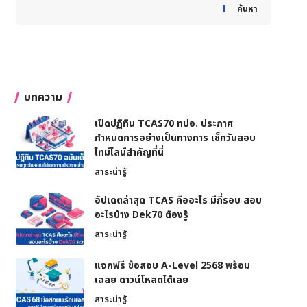
When autocomplete results are available use up and down
ค้นหา
บทความ
เปิดปฏิทิน TCAS70 ทปอ. ประกาศ
กำหนดการอย่างเป็นทางการ เช็กวันสอบ
ไทม์ไลน์สำคัญที่นี่
สาระน่ารู้
อัปเดตล่าสุด TCAS คืออะไร มีกี่รอบ สอบ
อะไรบ้าง Dek70 ต้องรู้
สาระน่ารู้
แจกฟรี ข้อสอบ A-Level 2568 พร้อม
เฉลย ดาวน์โหลดได้เลย
สาระน่ารู้