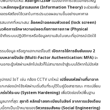
หรับพนักงานใหม่:
Asdfgh1234#
เนื่องจากการใช้ตัวอักษรใหญ่
ตาม
หลักทฤษฎีสารสนเทศ (Information Theory)
จะช่วยเพิ่ม
ร์ถอดรหัสต้องใช้เวลาในการประมวลผลนานขึ้นอย่างมหาศาล
รสนเทศที่เหมาะสม:
ล๊อคหน้าจอคอมพิวเตอร์ (lock screen)
นวคิดการรักษาความปลอดภัยทางกายภาพ (Physical
ข้าถึงระบบปฏิบัติการหรือข้อมูลความลับในขณะที่อุปกรณ์เปิดใช้
รกรรมข้อมูล หรือถูกแฮกเกอร์โจมตี:
เปิดการใช้การยืนยันแบบ 2
แบบหลายปัจจัย (Multi-Factor Authentication: MFA)
จะ
อกจะรู้รหัสผ่านหลักไปแล้วก็ไม่สามารถเข้าสู่ระบบได้หากไม่มีรหัส
ือ อุปกรณ์ IoT เช่น กล้อง CCTV มาใหม่:
เปลี่ยนรหัสผ่านที่มาจาก
ะกล่องมักใช้รหัสผ่านเริ่มต้นที่ระบุไว้ในคู่มือสาธารณะ การเปลี่ยน
แกร่งให้ระบบ (System Hardening)
เพื่อปิดช่องโหว่พื้นฐาน
ูลมากที่สุด:
สุชาติ คลิกเข้าลงทะเบียนในลิงก์ จากการแจ้งเตือน
มนี้ตกเป็นเป้าหมายของ
วิศวกรรมสังคม (Social Engineering)