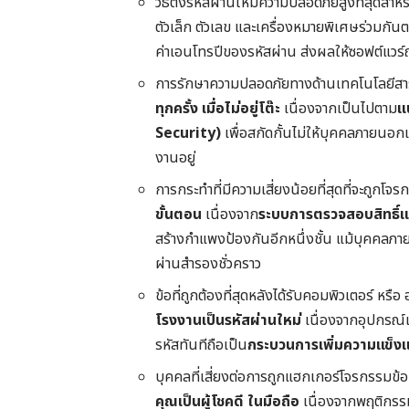
วิธีตั้งรหัสผ่านให้มีความปลอดภัยสูงที่สุดสำ
ตัวเล็ก ตัวเลข และเครื่องหมายพิเศษร่วมกัน
ค่าเอนโทรปีของรหัสผ่าน ส่งผลให้ซอฟต์แว
การรักษาความปลอดภัยทางด้านเทคโนโลยีสา
ทุกครั้ง เมื่อไม่อยู่โต๊ะ
เนื่องจากเป็นไปตาม
แ
Security)
เพื่อสกัดกั้นไม่ให้บุคคลภายนอกเ
งานอยู่
การกระทำที่มีความเสี่ยงน้อยที่สุดที่จะถูกโจ
ขั้นตอน
เนื่องจาก
ระบบการตรวจสอบสิทธิ์
สร้างกำแพงป้องกันอีกหนึ่งชั้น แม้บุคคลภายน
ผ่านสำรองชั่วคราว
ข้อที่ถูกต้องที่สุดหลังได้รับคอมพิวเตอร์ หร
โรงงานเป็นรหัสผ่านใหม่
เนื่องจากอุปกรณ์แก
รหัสทันทีถือเป็น
กระบวนการเพิ่มความแข็ง
บุคคลที่เสี่ยงต่อการถูกแฮกเกอร์โจรกรรมข้อม
คุณเป็นผู้โชคดี ในมือถือ
เนื่องจากพฤติกรร