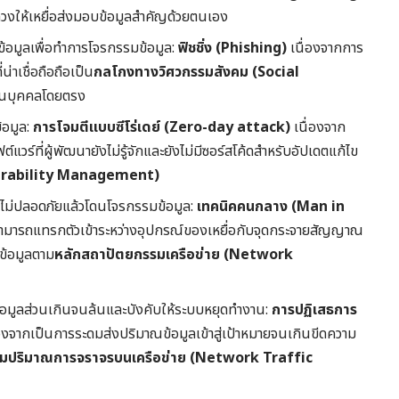
ลวงให้เหยื่อส่งมอบข้อมูลสำคัญด้วยตนเอง
งข้อมูลเพื่อทำการโจรกรรมข้อมูล:
ฟิชชิ่ง (Phishing)
เนื่องจากการ
าเชื่อถือถือเป็น
กลโกงทางวิศวกรรมสังคม (Social
ส่วนบุคคลโดยตรง
้อมูล:
การโจมตีแบบซีโร่เดย์ (Zero-day attack)
เนื่องจาก
วร์ที่ผู้พัฒนายังไม่รู้จักและยังไม่มีซอร์สโค้ดสำหรับอัปเดตแก้ไข
lnerability Management)
่ไม่ปลอดภัยแล้วโดนโจรกรรมข้อมูล:
เทคนิคคนกลาง (Man in
ามารถแทรกตัวเข้าระหว่างอุปกรณ์ของเหยื่อกับจุดกระจายสัญญาณ
ขข้อมูลตาม
หลักสถาปัตยกรรมเครือข่าย (Network
ีข้อมูลส่วนเกินจนล้นและบังคับให้ระบบหยุดทำงาน:
การปฏิเสธการ
องจากเป็นการระดมส่งปริมาณข้อมูลเข้าสู่เป้าหมายจนเกินขีดความ
ุมปริมาณการจราจรบนเครือข่าย (Network Traffic