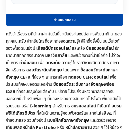
ทำแบบทดสอบ
หวังว่าเรื่องราวที่นำมาฝากในวันนี้จะเป็นประโยชน์ต่อการพัฒนาทักษะของ
ทุกคนนะครับ สำหรับใครที่อยากต่อยอดความรู้ให้ลึกซึ้งยิ่งขึ้น บนเว็บไซต์
ของพี่แอดมินยังมี
เกียรติบัตรออนไลน์
และคลัง
ข้อสอบออนไลน์
อีก
มากมายที่คัดสรรมาจาก
มหาวิทยาลัย
และหน่วยงานที่น่าเชื่อถือ ไม่ว่าจะ
เป็นการ
ทำข้อสอบ
เพื่อ
วัดระดับ
ความรู้ในราย
วิชาคณิตศาสตร์
ภาษา
จีน หรือการ
สอบวัดระดับอังกฤษ
โดยเฉพาะ
ข้อสอบวัดระดับภาษา
อังกฤษ CEFR
ที่น้อง ๆ สามารถเลือก
ทดสอบ CEFR ออนไลน์
เพื่อ
ประเมินทักษะของตนเองผ่าน
ข้อสอบวัดระดับภาษาอังกฤษพร้อม
เฉลย
ที่ครอบคลุมตั้งแต่ระดับ ม.ปลาย ไปจนถึงมหาวิทยาลัยเลยครับ
นอกจากนี้ สำหรับเพื่อน ๆ ที่มองหาช่องทางอัปเกรดโปรไฟล์ พี่แอดมินได้
รวบรวมคอร์ส
E-learning
สำหรับการ
อบรมออนไลน์
ที่เปิดให้
อบรม
ฟรีได้เกียรติบัตร
ทั้งในด้านความรู้คอมพิวเตอร์และเทคโนโลยี
AI
ที่
กำลังมาแรง รวมถึงยังมี
แบบฝึกหัดภาษาอังกฤษ
และตัวช่วยอย่าง
เท็มเพลตหน้าปก
Portfolio
หรือ
หน้าปกรายงาน
สวย ๆ ไว้ให้น้อง ๆ