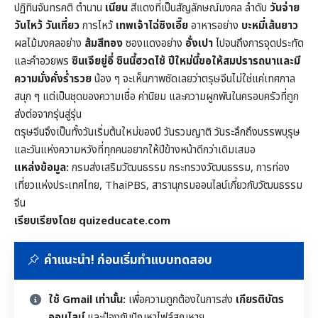
ปฏิทินจันทรคติ ตำนาน
เนียน
สีแดงที่เป็นสัญลักษณ์มงคล ลำดับ
วันจ่าย
วันไหว้ วันเที่ยว
การไหว้
เทพเจ้าไฉ่ซิงเอี๊ย
อาหารอย่าง
บะหมี่เส้นยาว
ผลไม้มงคลอย่าง
ส้มสีทอง
ซองแดงอย่าง
อั่งเปา
ไปจนถึงการจุดประทัด
และคำอวยพร
ซินเจียยู่อี่ ซินนี้ฮวดไช้ ปีใหม่นี้ขอให้สมปรารถนาและมี
ความมั่งคั่งร่ำรวย
น้อง ๆ จะเห็นภาพชัดเลยว่าตรุษจีนไม่ใช่แค่เทศกาล
สนุก ๆ แต่เป็นชุดของความเชื่อ ค่านิยม และความผูกพันในครอบครัวที่ถูก
ส่งต่อจากรุ่นสู่รุ่น
ตรุษจีนจึงเป็นทั้งวันเริ่มต้นใหม่ของปี วันรวมญาติ วันระลึกถึงบรรพบุรุษ
และวันแห่งความหวังที่ทุกคนอยากให้ปีข้างหน้าดีกว่าเดิมเสมอ
แหล่งข้อมูล:
กรมส่งเสริมวัฒนธรรม กระทรวงวัฒนธรรม, การท่อง
เที่ยวแห่งประเทศไทย, ThaiPBS, สารานุกรมออนไลน์เกี่ยวกับวัฒนธรรม
จีน
เรียบเรียงโดย quizeducate.com
คำแนะนำ! ก่อนเริ่มทำแบบทดสอบ
ใช้ Gmail เท่านั้น:
เพื่อความถูกต้องในการส่ง
เกียรติบัตร
ออนไลน์
และป้องกันปัญหาไฟล์สูญหาย