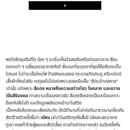
Play
พอใกล้ตรุษจีนทีไร น้อง ๆ จะเริ่มเห็นบ้านคนจีนหรือย่านเยาวราช สีลม
ตลาดเก่า ๆ เปลี่ยนบรรยากาศทันที สิ่งแรกที่สะดุดตาที่สุดก็คือสีแดงเต็ม
ไปหมด ไม่ว่าจะเป็นโคมไฟ ป้ายอักษรมงคล กระดาษติดประตู หรือแม้แต่
เสื้อผ้าที่คนใส่กัน เหตุผลไม่ใช่แค่เพราะสวยหรือเป็น “สีประจำเทศกาล”
เท่านั้น แต่เพราะ
สีแดง หมายถึงความสว่างไสว โชคลาภ และความ
เป็นสิริมงคล
ตามความเชื่อของชาวจีน สีแดงจึงกลายเป็นเหมือนเกราะ
ป้องกันสิ่งไม่ดี และดึงดูดพลังบวกเข้ามาในชีวิต
เบื้องหลังสีแดงและเสียงประทัด ยังมีตำนานที่เล่าต่อกันมายาวนานเกี่ยวกับ
สัตว์ร้ายตัวหนึ่งชื่อว่า
เนียน
เล่าว่าในอดีตทุกคืนสิ้นปี เนียนจะลงมาจาก
ภูเขา คอยทำร้ายผู้คนและสัตว์เลี้ยง ชาวบ้านต่างหวาดกลัว จนวันหนึ่งค้น