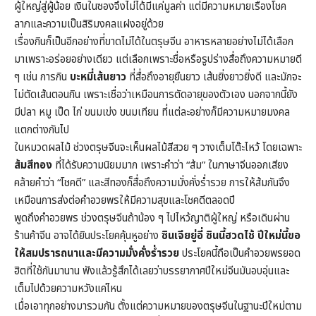
ผู้ใหญ่สู่ผู้น้อย เงินในซองจึงไม่ได้มีแค่มูลค่า แต่มีความหมายเรื่องโชค
ลาภและความเป็นสิริมงคลแฝงอยู่ด้วย
เรื่องกินก็เป็นอีกอย่างที่ขาดไม่ได้ในตรุษจีน อาหารหลายอย่างไม่ได้เลือก
มาเพราะอร่อยอย่างเดียว แต่เลือกเพราะชื่อหรือรูปร่างสื่อถึงความหมายดี
ๆ เช่น การกิน
บะหมี่เส้นยาว
ที่สื่อถึงอายุยืนยาว เส้นยิ่งยาวยิ่งดี และมักจะ
ไม่ตัดเส้นตอนกิน เพราะเชื่อว่าเหมือนการตัดอายุของตัวเอง นอกจากนี้ยัง
มีปลา หมู เป็ด ไก่ ขนมเข่ง ขนมเทียน ที่แต่ละอย่างก็มีความหมายมงคล
แตกต่างกันไป
ในหมวดผลไม้ ช่วงตรุษจีนจะเห็นผลไม้สีสวย ๆ วางเต็มโต๊ะไหว้ โดยเฉพาะ
ส้มสีทอง
ที่ได้รับความนิยมมาก เพราะคำว่า “ส้ม” ในภาษาจีนออกเสียง
คล้ายคำว่า “โชคดี” และสีทองก็สื่อถึงความมั่งคั่งร่ำรวย การให้ส้มกันจึง
เหมือนการส่งต่อคำอวยพรให้มีความสุขและโชคดีตลอดปี
พูดถึงคำอวยพร ช่วงตรุษจีนถ้าน้อง ๆ ไปไหว้ญาติผู้ใหญ่ หรือเดินผ่าน
ร้านค้าจีน อาจได้ยินประโยคคุ้นหูอย่าง
ซินเจียยู่อี่ ซินนี้ฮวดไช้ ปีใหม่นี้ขอ
ให้สมปรารถนาและมีความมั่งคั่งร่ำรวย
ประโยคนี้ถือเป็นคำอวยพรยอด
ฮิตที่ใช้กันมานาน ฟังแล้วรู้สึกได้เลยว่าบรรยากาศปีใหม่จีนมันอบอุ่นและ
เต็มไปด้วยความหวังแค่ไหน
เมื่อเอาทุกอย่างมารวมกัน ตั้งแต่ความหมายของตรุษจีนในฐานะปีใหม่ตาม