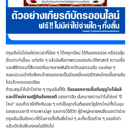
ตรุษจีนไม่ใช่แค่ช่วงเวลาที่น้อง ๆ ได้หยุดเรียน ได้กินของอร่อย หรือรอลุ้น
อั่งเปาเท่านั้นนะ แต่จริง ๆ แล้วมันคือภาพรวมของประวัติศาสตร์ ความเชื่อ
และพิธีกรรมที่สืบทอดกันมาหลายพันปีจากวัฒนธรรมจีน และค่อย ๆ
หลอมรวมเข้ากับสังคมไทยจนกลายเป็นส่วนหนึ่งของชีวิตคนไทยเชื้อสายจีน
ไปแล้วแบบแนบเนียน
ถ้าจะสรุปให้เข้าใจง่าย ๆ ตรุษจีนก็คือ
วันฉลองการเริ่มต้นฤดูใบไม้ผลิ
และปีใหม่ตามปฏิทินจันทรคติ
ของชาวจีน นั่นหมายความว่าไม่ใช่แค่ “ปี
ใหม่” แบบที่เรานึกถึงกันเฉย ๆ แต่เป็นจุดเริ่มต้นของวัฏจักรใหม่ทั้งในมุม
ของธรรมชาติ การเพาะปลูก และการใช้ชีวิต ผู้ใหญ่หลายคนจึงมองว่าช่วง
ตรุษจีนเป็นจังหวะที่ดีในการตั้งต้นสิ่งใหม่ ๆ ละทิ้งเรื่องร้าย ๆ ของปีเก่า
แล้วเปิดรับสิ่งมงคลในปีถัดไป