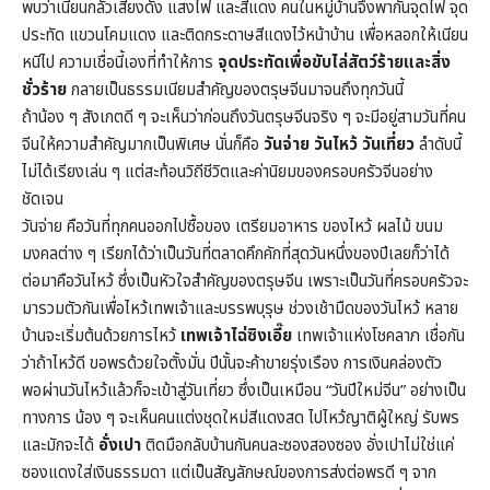
พบว่าเนียนกลัวเสียงดัง แสงไฟ และสีแดง คนในหมู่บ้านจึงพากันจุดไฟ จุด
ประทัด แขวนโคมแดง และติดกระดาษสีแดงไว้หน้าบ้าน เพื่อหลอกให้เนียน
หนีไป ความเชื่อนี้เองที่ทำให้การ
จุดประทัดเพื่อขับไล่สัตว์ร้ายและสิ่ง
ชั่วร้าย
กลายเป็นธรรมเนียมสำคัญของตรุษจีนมาจนถึงทุกวันนี้
ถ้าน้อง ๆ สังเกตดี ๆ จะเห็นว่าก่อนถึงวันตรุษจีนจริง ๆ จะมีอยู่สามวันที่คน
จีนให้ความสำคัญมากเป็นพิเศษ นั่นก็คือ
วันจ่าย วันไหว้ วันเที่ยว
ลำดับนี้
ไม่ได้เรียงเล่น ๆ แต่สะท้อนวิถีชีวิตและค่านิยมของครอบครัวจีนอย่าง
ชัดเจน
วันจ่าย คือวันที่ทุกคนออกไปซื้อของ เตรียมอาหาร ของไหว้ ผลไม้ ขนม
มงคลต่าง ๆ เรียกได้ว่าเป็นวันที่ตลาดคึกคักที่สุดวันหนึ่งของปีเลยก็ว่าได้
ต่อมาคือวันไหว้ ซึ่งเป็นหัวใจสำคัญของตรุษจีน เพราะเป็นวันที่ครอบครัวจะ
มารวมตัวกันเพื่อไหว้เทพเจ้าและบรรพบุรุษ ช่วงเช้ามืดของวันไหว้ หลาย
บ้านจะเริ่มต้นด้วยการไหว้
เทพเจ้าไฉ่ซิงเอี๊ย
เทพเจ้าแห่งโชคลาภ เชื่อกัน
ว่าถ้าไหว้ดี ขอพรด้วยใจตั้งมั่น ปีนั้นจะค้าขายรุ่งเรือง การเงินคล่องตัว
พอผ่านวันไหว้แล้วก็จะเข้าสู่วันเที่ยว ซึ่งเป็นเหมือน “วันปีใหม่จีน” อย่างเป็น
ทางการ น้อง ๆ จะเห็นคนแต่งชุดใหม่สีแดงสด ไปไหว้ญาติผู้ใหญ่ รับพร
และมักจะได้
อั่งเปา
ติดมือกลับบ้านกันคนละซองสองซอง อั่งเปาไม่ใช่แค่
ซองแดงใส่เงินธรรมดา แต่เป็นสัญลักษณ์ของการส่งต่อพรดี ๆ จาก