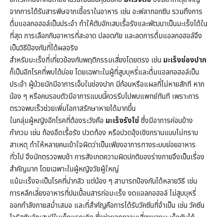
จากการได้รับสารพิษจากเชื้อราในอาหาร เช่น อะฟลาทอกซิน รวมถึงการ
ดื่มแอลกอฮอล์เป็นประจำ ทำให้ตับอักเสบเรื้อรังและพัฒนาเป็นมะเร็งได้ใน
ที่สุด การเลือกกินอาหารที่สะอาด ปลอดภัย และลดการดื่มแอลกอฮอล์จึง
เป็นวิธีป้องกันที่ได้ผลจริง
สำหรับมะเร็งที่เกี่ยวข้องกับพฤติกรรมเสี่ยงโดยตรง เช่น
มะเร็งช่องปาก
ก็เป็นอีกโรคที่พบได้บ่อย โดยเฉพาะในผู้ที่สูบบุหรี่และดื่มแอลกอฮอล์เป็น
ประจำ ผู้ป่วยมักมีอาการเจ็บในช่องปาก มีก้อนหรือแผลที่ไม่หายสักที หาก
น้อง ๆ หรือคนรอบตัวมีอาการแบบนี้ควรรีบไปพบแพทย์ทันที เพราะการ
ตรวจพบเร็วช่วยเพิ่มโอกาสรักษาหายได้มากขึ้น
ในกลุ่มผู้หญิงอีกโรคที่ต้องระวังคือ
มะเร็งรังไข่
ซึ่งมีอาการค่อนข้าง
กำกวม เช่น ท้องอืดเรื้อรัง ปวดท้อง หรือปวดอุ้งเชิงกรานแบบไม่ทราบ
สาเหตุ ทำให้หลายคนเข้าใจผิดว่าเป็นเพียงอาการทางระบบย่อยอาหาร
ทั่วไป จึงมักตรวจพบช้า การสังเกตความผิดปกติของร่างกายจึงเป็นเรื่อง
สำคัญมาก โดยเฉพาะในผู้หญิงวัยผู้ใหญ่
แม้มะเร็งจะเป็นโรคที่น่ากลัว แต่น้อง ๆ สามารถป้องกันได้หลายวิธี เช่น
การหลีกเลี่ยงอาหารที่ปนเปื้อนสารก่อมะเร็ง งดแอลกอฮอล์ ไม่สูบบุหรี่
ออกกำลังกายสม่ำเสมอ และที่สำคัญคือการได้รับวัคซีนที่จำเป็น เช่น วัคซีน