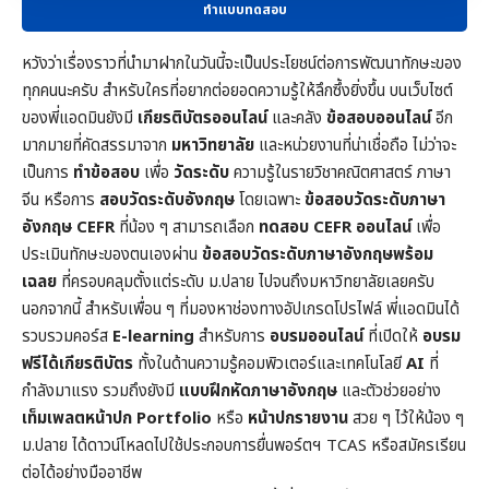
ทำแบบทดสอบ
หวังว่าเรื่องราวที่นำมาฝากในวันนี้จะเป็นประโยชน์ต่อการพัฒนาทักษะของ
ทุกคนนะครับ สำหรับใครที่อยากต่อยอดความรู้ให้ลึกซึ้งยิ่งขึ้น บนเว็บไซต์
ของพี่แอดมินยังมี
เกียรติบัตรออนไลน์
และคลัง
ข้อสอบออนไลน์
อีก
มากมายที่คัดสรรมาจาก
มหาวิทยาลัย
และหน่วยงานที่น่าเชื่อถือ ไม่ว่าจะ
เป็นการ
ทำข้อสอบ
เพื่อ
วัดระดับ
ความรู้ในราย
วิชาคณิตศาสตร์
ภาษา
จีน หรือการ
สอบวัดระดับอังกฤษ
โดยเฉพาะ
ข้อสอบวัดระดับภาษา
อังกฤษ CEFR
ที่น้อง ๆ สามารถเลือก
ทดสอบ CEFR ออนไลน์
เพื่อ
ประเมินทักษะของตนเองผ่าน
ข้อสอบวัดระดับภาษาอังกฤษพร้อม
เฉลย
ที่ครอบคลุมตั้งแต่ระดับ ม.ปลาย ไปจนถึงมหาวิทยาลัยเลยครับ
นอกจากนี้ สำหรับเพื่อน ๆ ที่มองหาช่องทางอัปเกรดโปรไฟล์ พี่แอดมินได้
รวบรวมคอร์ส
E-learning
สำหรับการ
อบรมออนไลน์
ที่เปิดให้
อบรม
ฟรีได้เกียรติบัตร
ทั้งในด้านความรู้คอมพิวเตอร์และเทคโนโลยี
AI
ที่
กำลังมาแรง รวมถึงยังมี
แบบฝึกหัดภาษาอังกฤษ
และตัวช่วยอย่าง
เท็มเพลตหน้าปก
Portfolio
หรือ
หน้าปกรายงาน
สวย ๆ ไว้ให้น้อง ๆ
ม.ปลาย ได้ดาวน์โหลดไปใช้ประกอบการยื่นพอร์ตฯ TCAS หรือสมัครเรียน
ต่อได้อย่างมืออาชีพ