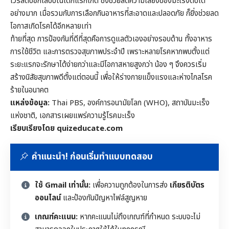
ไวรัสตับอักเสบบีในเด็กแรกเกิด ซึ่งช่วยลดความเสี่ยงของมะเร็งตับได้
อย่างมาก เมื่อรวมกับการเลือกกินอาหารที่สะอาดและปลอดภัย ก็ยิ่งช่วยลด
โอกาสเกิดโรคได้อีกหลายเท่า
ท้ายที่สุด การป้องกันที่ดีที่สุดคือการดูแลตัวเองอย่างรอบด้าน ทั้งอาหาร
การใช้ชีวิต และการตรวจสุขภาพประจำปี เพราะหลายโรคหากพบตั้งแต่
ระยะแรกจะรักษาได้ง่ายกว่าและมีโอกาสหายสูงกว่า น้อง ๆ จึงควรเริ่ม
สร้างนิสัยสุขภาพดีตั้งแต่ตอนนี้ เพื่อให้ร่างกายแข็งแรงและห่างไกลโรค
ร้ายในอนาคต
แหล่งข้อมูล:
Thai PBS, องค์การอนามัยโลก (WHO), สถาบันมะเร็ง
แห่งชาติ, เอกสารเผยแพร่ความรู้โรคมะเร็ง
เรียบเรียงโดย quizeducate.com
คำแนะนำ! ก่อนเริ่มทำแบบทดสอบ
ใช้ Gmail เท่านั้น:
เพื่อความถูกต้องในการส่ง
เกียรติบัตร
ออนไลน์
และป้องกันปัญหาไฟล์สูญหาย
เกณฑ์คะแนน:
หากคะแนนไม่ถึงเกณฑ์ที่กำหนด ระบบจะไม่