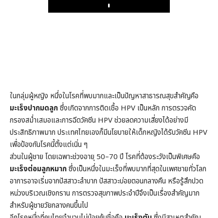
Play
ในกลุ่มผู้หญิง หนึ่งในโรคที่พบมากและเป็นปัญหาสาธารณสุขสำคัญคือ
มะเร็งปากมดลูก
ซึ่งเกิดจากการติดเชื้อ HPV เป็นหลัก การตรวจคัด
กรองสม่ำเสมอและการฉีดวัคซีน HPV ช่วยลดความเสี่ยงได้อย่างมี
ประสิทธิภาพมาก ประเทศไทยเองก็มีนโยบายให้เด็กหญิงได้รับวัคซีน HPV
เพื่อป้องกันโรคนี้ตั้งแต่เนิ่น ๆ
ส่วนในผู้ชาย โดยเฉพาะช่วงอายุ 50–70 ปี โรคที่ต้องระวังเป็นพิเศษคือ
มะเร็งต่อมลูกหมาก
ซึ่งเป็นหนึ่งในมะเร็งที่พบมากที่สุดในเพศชายทั่วโลก
อาการอาจเริ่มจากปัสสาวะลำบาก ปัสสาวะบ่อยตอนกลางคืน หรือรู้สึกปวด
หน่วงบริเวณเชิงกราน การตรวจสุขภาพประจำปีจึงเป็นเรื่องสำคัญมาก
สำหรับผู้ชายวัยกลางคนขึ้นไป
อีกโรคหนึ่งที่คนไทยจำนวนไม่น้อยคุ้นชื่อคือ
มะเร็งตับ
ซึ่งมีสาเหตุสำคัญ