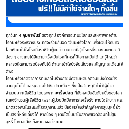
ทุกวันที่
4 กุมภาพันธ์
ของทุกปี องค์การอนามัยโลกและสหภาพต่อต้าน
โรคมะเร็งระหว่างประเทศจะร่วมกันจัด “วันมะเร็งโลก” เพื่อชวนให้คนทั่ว
โลกหันมาใส่ใจโรคที่คร่าชีวิตผู้คนจำนวนมากที่สุดโรคหนึ่งของมนุษยชาติ
น้อง ๆ อาจเคยได้ยินว่ามะเร็งเป็นโรคที่ใครก็มีโอกาสเป็นได้ แต่รู้ไหมว่า
หลายชนิดสามารถป้องกันได้ ถ้าเราเข้าใจปัจจัยเสี่ยงและสัญญาณเตือนให้
ดีพอ
โรคมะเร็งเกิดจากการที่เซลล์ในร่างกายมีความผิดปกติจนแบ่งตัวอย่าง
ควบคุมไม่ได้ และลุกลามไปยังอวัยวะอื่น ๆ ซึ่งเป็นสาเหตุที่ทำให้ผู้ป่วย
จำนวนมากเสียชีวิต โดยเฉพาะ
มะเร็งปอด
ที่ยังคงเป็นอันดับหนึ่งของโลก
ในแง่จำนวนผู้เสียชีวิต เพราะผู้ป่วยมักมีอาการไอเรื้อรัง หายใจลำบาก และ
มักตรวจพบในระยะที่โรคลุกลามแล้ว ปัจจัยเสี่ยงสำคัญคือการสูบบุหรี่ ซึ่ง
เป็นสิ่งที่หลีกเลี่ยงได้ หากน้อง ๆ เติบโตขึ้นมาในสภาพแวดล้อมที่ไม่สูบ
บุหรี่ โอกาสเสี่ยงก็จะลดลงอย่างมาก