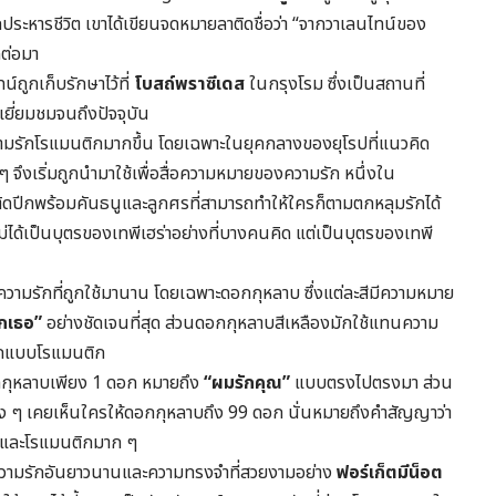
ูกประหารชีวิต เขาได้เขียนจดหมายลาติดชื่อว่า “จากวาเลนไทน์ของ
ต่อมา
์ถูกเก็บรักษาไว้ที่
โบสถ์พราซีเดส
ในกรุงโรม ซึ่งเป็นสถานที่
ยี่ยมชมจนถึงปัจจุบัน
บความรักโรแมนติกมากขึ้น โดยเฉพาะในยุคกลางของยุโรปที่แนวคิด
 ๆ จึงเริ่มถูกนำมาใช้เพื่อสื่อความหมายของความรัก หนึ่งใน
ติดปีกพร้อมคันธนูและลูกศรที่สามารถทำให้ใครก็ตามตกหลุมรักได้
ดไม่ได้เป็นบุตรของเทพีเฮร่าอย่างที่บางคนคิด แต่เป็นบุตรของเทพี
วามรักที่ถูกใช้มานาน โดยเฉพาะดอกกุหลาบ ซึ่งแต่ละสีมีความหมาย
ักเธอ”
อย่างชัดเจนที่สุด ส่วนดอกกุหลาบสีเหลืองมักใช้แทนความ
ักแบบโรแมนติก
กุหลาบเพียง 1 ดอก หมายถึง
“ผมรักคุณ”
แบบตรงไปตรงมา ส่วน
ง ๆ เคยเห็นใครให้ดอกกุหลาบถึง 99 ดอก นั่นหมายถึงคำสัญญาว่า
ึ้งและโรแมนติกมาก ๆ
งความรักอันยาวนานและความทรงจำที่สวยงามอย่าง
ฟอร์เก็ตมีน็อต