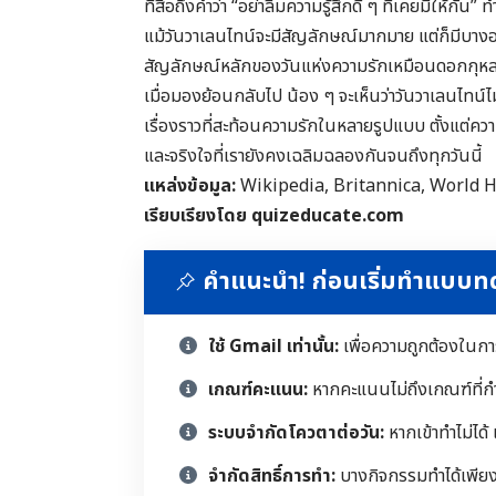
ที่สื่อถึงคำว่า “อย่าลืมความรู้สึกดี ๆ ที่เคยมีให้
แม้วันวาเลนไทน์จะมีสัญลักษณ์มากมาย แต่ก็มีบางอย่างท
สัญลักษณ์หลักของวันแห่งความรักเหมือนดอกกุหลาบ
เมื่อมองย้อนกลับไป น้อง ๆ จะเห็นว่าวันวาเลนไทน์ไม
เรื่องราวที่สะท้อนความรักในหลายรูปแบบ ตั้งแต่ความ
และจริงใจที่เรายังคงเฉลิมฉลองกันจนถึงทุกวันนี้
แหล่งข้อมูล:
Wikipedia, Britannica, World H
เรียบเรียงโดย quizeducate.com
คำแนะนำ! ก่อนเริ่มทำแบบ
ใช้ Gmail เท่านั้น:
เพื่อความถูกต้องในก
เกณฑ์คะแนน:
หากคะแนนไม่ถึงเกณฑ์ที่ก
ระบบจำกัดโควตาต่อวัน:
หากเข้าทำไม่ได้
จำกัดสิทธิ์การทำ:
บางกิจกรรมทำได้เพียงคร