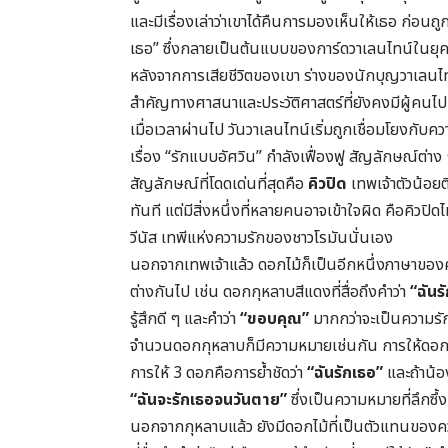
และมีเรื่องเล่าว่าเขาได้คืนการมองเห็นให้เธอ ก่อนถ
เธอ” ซึ่งกลายเป็นต้นแบบของการ์ดวาเลนไทน์ในยุค
หลังจากการเสียชีวิตของเขา ร่างของนักบุญวาเลนไทน
สำคัญทางศาสนาและประวัติศาสตร์ที่ยังคงมีผู้คนไปเ
เมื่อเวลาผ่านไป วันวาเลนไทน์เริ่มถูกเชื่อมโยงกั
เรื่อง “รักแบบอัศวิน” กำลังเฟื่องฟู สัญลักษณ์ต่าง
สัญลักษณ์ที่โดดเด่นที่สุดคือ
คิวปิด
เทพเจ้าตัวน้อย
ทันที แต่มีสิ่งหนึ่งที่หลายคนอาจเข้าใจผิด คือคิวปิ
วีนัส เทพีแห่งความรักของชาวโรมันนั่นเอง
นอกจากเทพเจ้าแล้ว ดอกไม้ก็เป็นอีกหนึ่งภาษาของค
ต่างกันไป เช่น ดอกกุหลาบสีแดงที่สื่อถึงคำว่า
“ฉันร
รู้สึกดี ๆ และคำว่า
“ขอบคุณ”
มากกว่าจะเป็นความร
จำนวนดอกกุหลาบก็มีความหมายเช่นกัน การให้ดอก
การให้ 3 ดอกคือการย้ำชัดว่า
“ฉันรักเธอ”
และถ้าน้อ
“ฉันจะรักเธอจนวันตาย”
ซึ่งเป็นความหมายที่ลึกซ
นอกจากกุหลาบแล้ว ยังมีดอกไม้ที่เป็นตัวแทนขอ