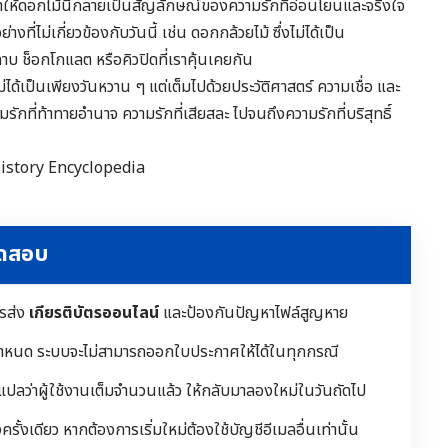
กัน” ทำให้ดอกไม้นี้กลายเป็นสัญลักษณ์ของความรักที่อ่อนโยนและจริงใจ
ี่ไม่เกี่ยวข้องกับวันนี้ เช่น ดอกกล้วยไม้ ซึ่งไม่ได้เป็น
 ช็อกโกแลต หรือคิวปิดที่เราคุ้นเคยกัน
่ได้เป็นเพียงวันหวาน ๆ แต่เต็มไปด้วยประวัติศาสตร์ ความเชื่อ และ
รักที่ท้าทายอำนาจ ความรักที่เสียสละ ไปจนถึงความรักที่บริสุทธิ์
istory Encyclopedia
ทดสอบ
ารส่ง
เกียรติบัตรออนไลน์
และป้องกันปัญหาไฟล์สูญหาย
ำหนด ระบบจะไม่สามารถออกใบประกาศให้ได้ในทุกกรณี
 แปลว่าผู้ใช้งานเต็มจำนวนแล้ว ให้กลับมาลองใหม่ในวันถัดไป
ั้งเดียว หากต้องการเริ่มใหม่ต้องใช้บัญชีอีเมลอื่นเท่านั้น