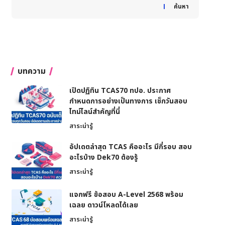
When autocomplete results are available use up and down
ค้นหา
บทความ
เปิดปฏิทิน TCAS70 ทปอ. ประกาศ
กำหนดการอย่างเป็นทางการ เช็กวันสอบ
ไทม์ไลน์สำคัญที่นี่
สาระน่ารู้
อัปเดตล่าสุด TCAS คืออะไร มีกี่รอบ สอบ
อะไรบ้าง Dek70 ต้องรู้
สาระน่ารู้
แจกฟรี ข้อสอบ A-Level 2568 พร้อม
เฉลย ดาวน์โหลดได้เลย
สาระน่ารู้