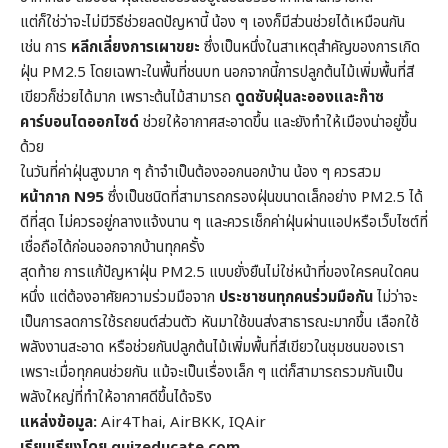
แต่ก็ใช่ว่าจะไม่มีวิธีช่วยลดปัญหานี้ น้อง ๆ เองก็มีส่วนช่วยได้เหมือนกัน
เช่น การ
หลีกเลี่ยงการเผาขยะ
ซึ่งเป็นหนึ่งในสาเหตุสำคัญของการเกิด
ฝุ่น PM2.5 โดยเฉพาะในพื้นที่ชนบท นอกจากนี้การปลูกต้นไม้เพิ่มพื้นที่สี
เขียวก็ช่วยได้มาก เพราะต้นไม้สามารถ
ดูดซับฝุ่นละอองและก๊าซ
คาร์บอนไดออกไซด์
ช่วยให้อากาศสะอาดขึ้น และยังทำให้เมืองน่าอยู่ขึ้น
ด้วย
ในวันที่ค่าฝุ่นสูงมาก ๆ ถ้าจำเป็นต้องออกนอกบ้าน น้อง ๆ ควรสวม
หน้ากาก N95
ซึ่งเป็นชนิดที่สามารถกรองฝุ่นขนาดเล็กอย่าง PM2.5 ได้
ดีที่สุด ไม่ควรอยู่กลางแจ้งนาน ๆ และควรเช็กค่าฝุ่นผ่านแอปหรือเว็บไซต์ที่
เชื่อถือได้ก่อนออกจากบ้านทุกครั้ง
สุดท้าย การแก้ปัญหาฝุ่น PM2.5 แบบยั่งยืนไม่ใช่หน้าที่ของใครคนใดคน
หนึ่ง แต่ต้องอาศัยความร่วมมือจาก
ประชาชนทุกคนร่วมมือกัน
ไม่ว่าจะ
เป็นการลดการใช้รถยนต์ส่วนตัว หันมาใช้ขนส่งสาธารณะมากขึ้น เลือกใช้
พลังงานสะอาด หรือช่วยกันปลูกต้นไม้เพิ่มพื้นที่สีเขียวในชุมชนของเรา
เพราะเมื่อทุกคนช่วยกัน แม้จะเป็นเรื่องเล็ก ๆ แต่ก็สามารถรวมกันเป็น
พลังใหญ่ที่ทำให้อากาศดีขึ้นได้จริง
แหล่งข้อมูล:
Air4Thai, AirBKK, IQAir
เรียบเรียงโดย quizeducate.com