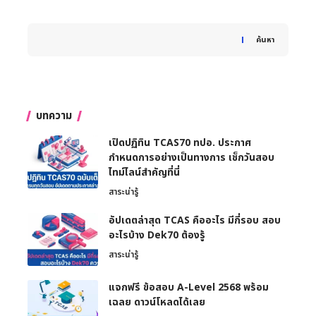
When autocomplete results are available use up and down 
ค้นหา
บทความ
เปิดปฏิทิน TCAS70 ทปอ. ประกาศ
กำหนดการอย่างเป็นทางการ เช็กวันสอบ
ไทม์ไลน์สำคัญที่นี่
สาระน่ารู้
อัปเดตล่าสุด TCAS คืออะไร มีกี่รอบ สอบ
อะไรบ้าง Dek70 ต้องรู้
สาระน่ารู้
แจกฟรี ข้อสอบ A-Level 2568 พร้อม
เฉลย ดาวน์โหลดได้เลย