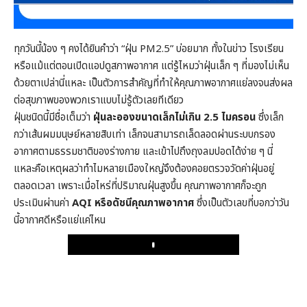
ทุกวันนี้น้อง ๆ คงได้ยินคำว่า “ฝุ่น PM2.5” บ่อยมาก ทั้งในข่าว โรงเรียน
หรือแม้แต่ตอนเปิดแอปดูสภาพอากาศ แต่รู้ไหมว่าฝุ่นเล็ก ๆ ที่มองไม่เห็น
ด้วยตาเปล่านี่แหละ เป็นตัวการสำคัญที่ทำให้คุณภาพอากาศแย่ลงจนส่งผล
ต่อสุขภาพของพวกเราแบบไม่รู้ตัวเลยทีเดียว
ฝุ่นชนิดนี้มีชื่อเต็มว่า
ฝุ่นละอองขนาดเล็กไม่เกิน 2.5 ไมครอน
ซึ่งเล็ก
กว่าเส้นผมมนุษย์หลายสิบเท่า เล็กจนสามารถเล็ดลอดผ่านระบบกรอง
อากาศตามธรรมชาติของร่างกาย และเข้าไปถึงถุงลมปอดได้ง่าย ๆ นี่
แหละคือเหตุผลว่าทำไมหลายเมืองใหญ่จึงต้องคอยตรวจวัดค่าฝุ่นอยู่
ตลอดเวลา เพราะเมื่อไหร่ที่ปริมาณฝุ่นสูงขึ้น คุณภาพอากาศก็จะถูก
ประเมินผ่านค่า
AQI หรือดัชนีคุณภาพอากาศ
ซึ่งเป็นตัวเลขที่บอกว่าวัน
นี้อากาศดีหรือแย่แค่ไหน
Play