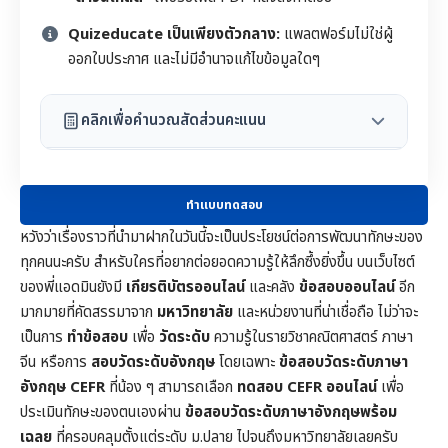
Quizeducate เป็นเพียงตัวกลาง:
แพลตฟอร์มไม่ใช่ผู้
ออกใบประกาศ และไม่มีอำนาจแก้ไขข้อมูลใดๆ
คลิกเพื่อคำนวณสัดส่วนคะแนน
ทำแบบทดสอบ
หวังว่าเรื่องราวที่นำมาฝากในวันนี้จะเป็นประโยชน์ต่อการพัฒนาทักษะของ
ทุกคนนะครับ สำหรับใครที่อยากต่อยอดความรู้ให้ลึกซึ้งยิ่งขึ้น บนเว็บไซต์
ของพี่แอดมินยังมี
เกียรติบัตรออนไลน์
และคลัง
ข้อสอบออนไลน์
อีก
มากมายที่คัดสรรมาจาก
มหาวิทยาลัย
และหน่วยงานที่น่าเชื่อถือ ไม่ว่าจะ
เป็นการ
ทำข้อสอบ
เพื่อ
วัดระดับ
ความรู้ในราย
วิชาคณิตศาสตร์
ภาษา
จีน หรือการ
สอบวัดระดับอังกฤษ
โดยเฉพาะ
ข้อสอบวัดระดับภาษา
อังกฤษ CEFR
ที่น้อง ๆ สามารถเลือก
ทดสอบ CEFR ออนไลน์
เพื่อ
ประเมินทักษะของตนเองผ่าน
ข้อสอบวัดระดับภาษาอังกฤษพร้อม
เฉลย
ที่ครอบคลุมตั้งแต่ระดับ ม.ปลาย ไปจนถึงมหาวิทยาลัยเลยครับ