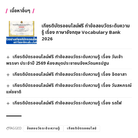
เนื้อหาอื่นๆ
เกียรติบัตรออนไลน์ฟรี ทำข้อสอบวัดระดับความ
รู้ เรื่อง ภาษาอังกฤษ Vocabulary Bank
2026
เกียรติบัตรออนไลน์ฟรี ทำข้อสอบวัดระดับความรู้ เรื่อง วันเข้า
พรรษา ประจำปี 2569 ห้องสมุดประชาชนจังหวัดนครปฐม
เกียรติบัตรออนไลน์ฟรี ทำข้อสอบวัดระดับความรู้ เรื่อง จิตอาสา
เกียรติบัตรออนไลน์ฟรี ทำข้อสอบวัดระดับความรู้ เรื่อง วันสหกรณ์
แห่งชาติ
เกียรติบัตรออนไลน์ฟรี ทำข้อสอบวัดระดับความรู้ เรื่อง รถไฟ
TAGGED:
ข้อสอบวัดระดับความรู้
เกียรติบัตรออนไลน์